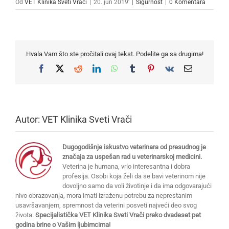
Od
VET Klinika Sveti Vrači
|
20. jun 2019'
|
Sigurnost
|
0 Komentara
Hvala Vam što ste pročitali ovaj tekst. Podelite ga sa drugima!
Facebook
X
Reddit
LinkedIn
WhatsApp
Tumblr
Pinterest
Vk
Email
Autor:
VET Klinika Sveti Vrači
Dugogodišnje iskustvo veterinara od presudnog je
značaja za uspešan rad u veterinarskoj medicini.
Veterina je humana, vrlo interesantna i dobra
profesija. Osobi koja želi da se bavi veterinom nije
dovoljno samo da voli životinje i da ima odgovarajući
nivo obrazovanja, mora imati izraženu potrebu za neprestanim
usavršavanjem, spremnost da veterini posveti najveći deo svog
života.
Specijalistička VET Klinika Sveti Vrači preko dvadeset pet
godina brine o Vašim ljubimcima!