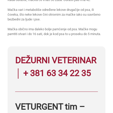
Mačka vari i metaboliše određene lekove drugačije od psa, ili
čoveka, što neke lekove čini otrovnim za mačke iako su savršeno
bezbedni za ljude i pse.
Mačka obično ima daleko bolje pamćenje od psa. Mačke mogu
pamtiti stvari i do 16 sati, dok je kod psa to u proseku do 5 minuta.
DEŽURNI VETERINAR
│ + 381 63 34 22 35
VETURGENT tim –