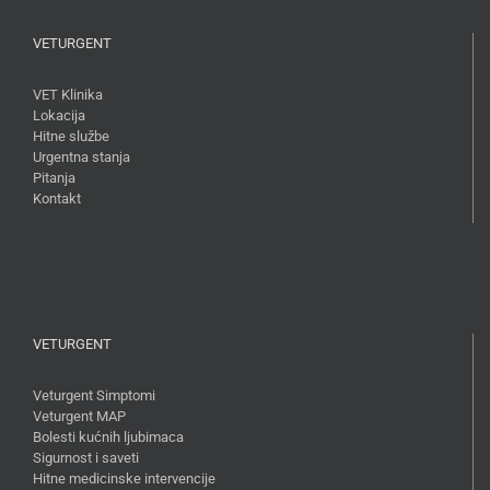
VETURGENT
VET Klinika
Lokacija
Hitne službe
Urgentna stanja
Pitanja
Kontakt
VETURGENT
Veturgent Simptomi
Veturgent MAP
Bolesti kućnih ljubimaca
Sigurnost i saveti
Hitne medicinske intervencije