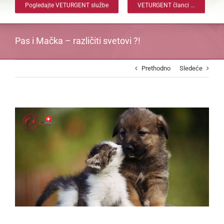
Pogledajte VETURGENT službe
VETURGENT članci ...
Pas i Mačka – različiti svetovi ?!
Prethodno
Sledeće
View
Larger
Image