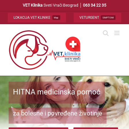
Skip
VET Klinika
Sveti Vrači Beograd │
063 34 22 35
to
content
LOKACIJA VET KLINIKE
VETURGENT
Map
SIMPTOMI
HITNA medicinska pomoć
za bolesne i povređene životinje