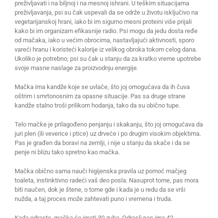
preživljavati i na biljnoj i na mesnoj ishrani. U teškim situacijama
preživljavanja, psi su čak uspevali da se održe u životu isključivo na
vegetarijanskoj hrani, iako bi im sigurno mesni proteini više prijali
kako bi im organizam efikasnije radio. Psi mogu da jedu dosta ređe
od mačaka, iako u većim obrocima, nastavljajući aktivnosti, sporo
vareći hranu i koristeći kalorije iz velikog obroka tokom celog dana.
Ukoliko je potrebno, psi su čak u stanju da za kratko vreme upotrebe
svoje masne naslage za proizvodnju energije.
Mačka ima kandže koje se uvlače, što joj omogućava da ih čuva
oštrim i smrtonosnim za opasne situacije. Pas sa druge strane
kandže stalno troši prilikom hodanja, tako da su obično tupe.
Telo mačke je prilagođeno penjanju i skakanju, što joj omogućava da
juri plen (ili veverice i ptice) uz drveće i po drugim visokim objektima.
Pas je građen da boravi na zemlji, i nije u stanju da skače i da se
penje ni blizu tako spretno kao mačka.
Mačka obično sama nauči higijenska pravila uz pomoć mačjeg
toaleta, instinktivno radeći vaš deo posla. Nasuprot tome, pas mora
biti naučen, dok je štene, o tome gde i kada je u redu da se vrši
nužda, a taj proces može zahtevati puno i vremena i truda.
Kada odraste, mačka će imati 30 zuba. Odrasli pas ima 42.