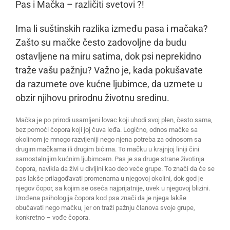
Pas i Mačka – različiti svetovi ?!
Ima li suštinskih razlika između pasa i mačaka?
Zašto su mačke često zadovoljne da budu
ostavljene na miru satima, dok psi neprekidno
traže vašu pažnju? Važno je, kada pokušavate
da razumete ove kućne ljubimce, da uzmete u
obzir njihovu prirodnu životnu sredinu.
Mačka je po prirodi usamljeni lovac koji uhodi svoj plen, često sama,
bez pomoći čopora koji joj čuva leđa. Logično, odnos mačke sa
okolinom je mnogo razvijeniji nego njena potreba za odnosom sa
drugim mačkama ili drugim bićima. To mačku u krajnjoj liniji čini
samostalnijim kućnim ljubimcem. Pas je sa druge strane životinja
čopora, navikla da živi u divljini kao deo veće grupe. To znači da će se
pas lakše prilagođavati promenama u njegovoj okolini, dok god je
njegov čopor, sa kojim se oseća najprijatnije, uvek u njegovoj blizini.
Urođena psihologija čopora kod psa znači da je njega lakše
obučavati nego mačku, jer on traži pažnju članova svoje grupe,
konkretno – vođe čopora.