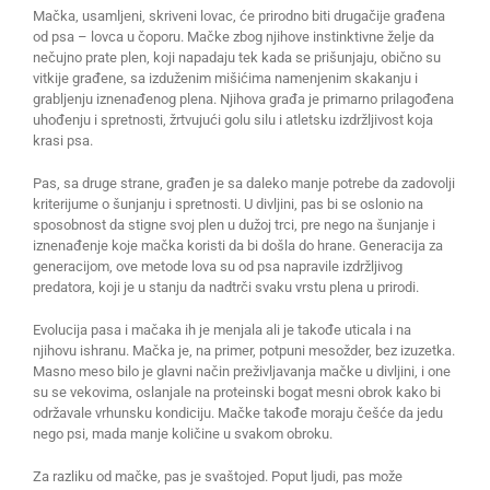
Mačka, usamljeni, skriveni lovac, će prirodno biti drugačije građena
od psa – lovca u čoporu. Mačke zbog njihove instinktivne želje da
nečujno prate plen, koji napadaju tek kada se prišunjaju, obično su
vitkije građene, sa izduženim mišićima namenjenim skakanju i
grabljenju iznenađenog plena. Njihova građa je primarno prilagođena
uhođenju i spretnosti, žrtvujući golu silu i atletsku izdržljivost koja
krasi psa.
Pas, sa druge strane, građen je sa daleko manje potrebe da zadovolji
kriterijume o šunjanju i spretnosti. U divljini, pas bi se oslonio na
sposobnost da stigne svoj plen u dužoj trci, pre nego na šunjanje i
iznenađenje koje mačka koristi da bi došla do hrane. Generacija za
generacijom, ove metode lova su od psa napravile izdržljivog
predatora, koji je u stanju da nadtrči svaku vrstu plena u prirodi.
Evolucija pasa i mačaka ih je menjala ali je takođe uticala i na
njihovu ishranu. Mačka je, na primer, potpuni mesožder, bez izuzetka.
Masno meso bilo je glavni način preživljavanja mačke u divljini, i one
su se vekovima, oslanjale na proteinski bogat mesni obrok kako bi
održavale vrhunsku kondiciju. Mačke takođe moraju češće da jedu
nego psi, mada manje količine u svakom obroku.
Za razliku od mačke, pas je svaštojed. Poput ljudi, pas može