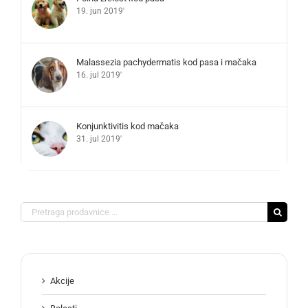
19. jun 2019'
Malassezia pachydermatis kod pasa i mačaka
16. jul 2019'
Konjunktivitis kod mačaka
31. jul 2019'
Search
for:
Akcije