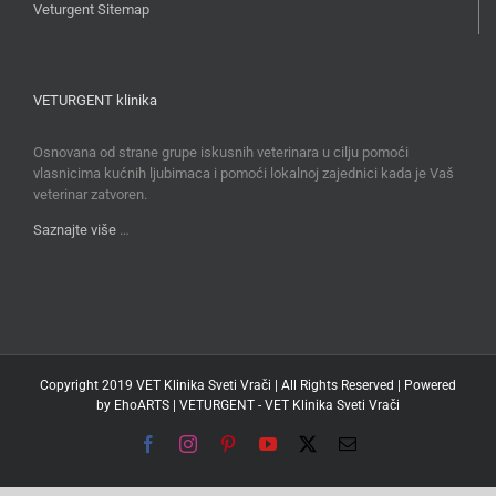
Veturgent Sitemap
VETURGENT klinika
Osnovana od strane grupe iskusnih veterinara u cilju pomoći
vlasnicima kućnih ljubimaca i pomoći lokalnoj zajednici kada je Vaš
veterinar zatvoren.
Saznajte više
…
Copyright 2019 VET Klinika Sveti Vrači | All Rights Reserved | Powered
by
EhoARTS
|
VETURGENT - VET Klinika Sveti Vrači
Facebook
Instagram
Pinterest
YouTube
X
Email