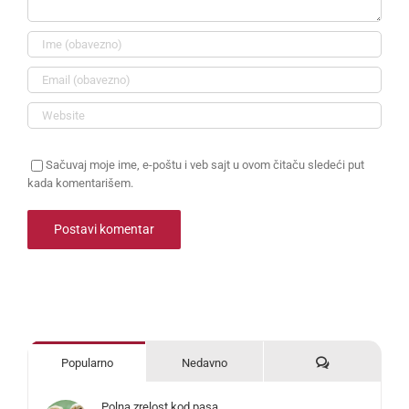
Sačuvaj moje ime, e-poštu i veb sajt u ovom čitaču sledeći put
kada komentarišem.
Komentari
Popularno
Nedavno
Polna zrelost kod pasa