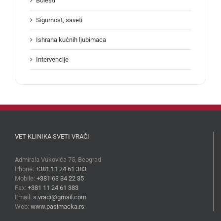
Bolesti
Sigurnost, saveti
Ishrana kućnih ljubimaca
Intervencije
VET KLINIKA SVETI VRAČI
Admirala Vukovića 75, Beograd
Phone:
+381 11 24 61 383
Mobile:
+381 63 34 22 35
Fax:
+381 11 24 61 383
Email:
s.vraci@gmail.com
Web:
www.pasimacka.rs