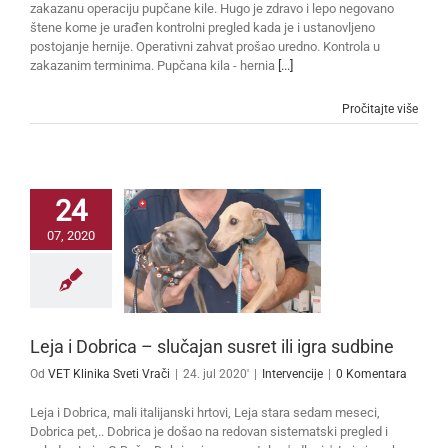
zakazanu operaciju pupčane kile. Hugo je zdravo i lepo negovano
štene kome je urađen kontrolni pregled kada je i ustanovljeno
postojanje hernije. Operativni zahvat prošao uredno. Kontrola u
zakazanim terminima. Pupčana kila - hernia
[...]
Pročitajte više
24
07, 2020
Leja i Dobrica – slučajan susret ili igra sudbine
Od
VET Klinika Sveti Vrači
|
24. jul 2020'
|
Intervencije
|
0 Komentara
Leja i Dobrica, mali italijanski hrtovi, Leja stara sedam meseci,
Dobrica pet,.. Dobrica je došao na redovan sistematski pregled i