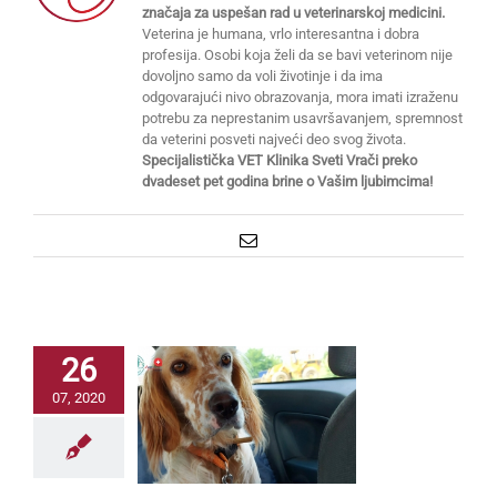
značaja za uspešan rad u veterinarskoj medicini.
Veterina je humana, vrlo interesantna i dobra
profesija. Osobi koja želi da se bavi veterinom nije
dovoljno samo da voli životinje i da ima
odgovarajući nivo obrazovanja, mora imati izraženu
potrebu za neprestanim usavršavanjem, spremnost
da veterini posveti najveći deo svog života.
Specijalistička VET Klinika Sveti Vrači preko
dvadeset pet godina brine o Vašim ljubimcima!
Email
26
07, 2020