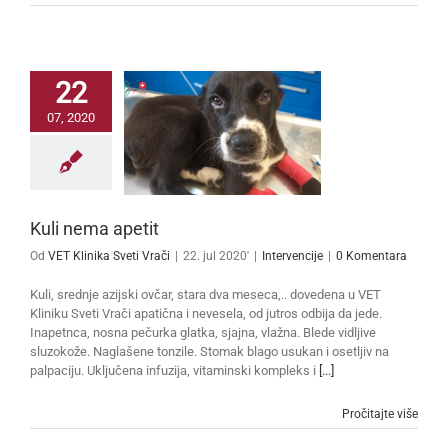
22
07, 2020
Kuli nema apetit
Od
VET Klinika Sveti Vrači
|
22. jul 2020'
|
Intervencije
|
0 Komentara
Kuli, srednje azijski ovčar, stara dva meseca,.. dovedena u VET
Kliniku Sveti Vrači apatična i nevesela, od jutros odbija da jede.
Inapetnca, nosna pečurka glatka, sjajna, vlažna. Blede vidljive
sluzokože. Naglašene tonzile. Stomak blago usukan i osetljiv na
palpaciju. Uključena infuzija, vitaminski kompleks i
[...]
Pročitajte više