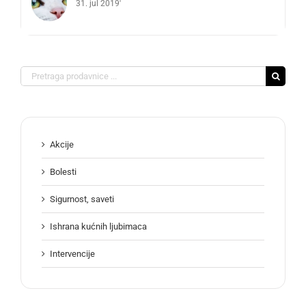
31. jul 2019'
Search
for:
Akcije
Bolesti
Sigurnost, saveti
Ishrana kućnih ljubimaca
Intervencije