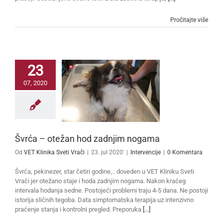
Pročitajte više
23
07, 2020
Švrća – otežan hod zadnjim nogama
Od
VET Klinika Sveti Vrači
|
23. jul 2020'
|
Intervencije
|
0 Komentara
Švrća, pekinezer, star četiri godine,.. doveden u VET Kliniku Sveti
Vrači jer otežano staje i hoda zadnjim nogama. Nakon kraćeg
intervala hodanja sedne. Postojeći problemi traju 4-5 dana. Ne postoji
istorija sličnih tegoba. Data simptomatska terapija uz intenzivno
praćenje stanja i kontrolni pregled. Preporuka
[...]