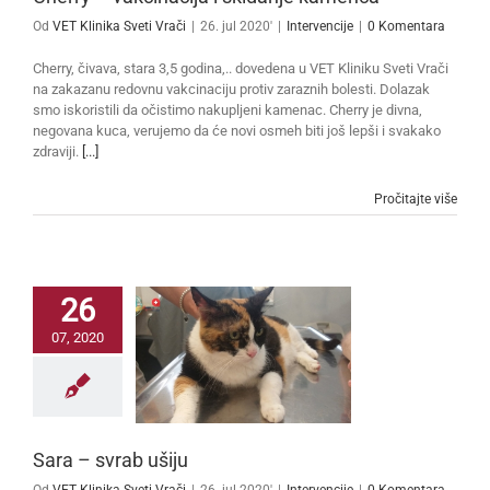
Od
VET Klinika Sveti Vrači
|
26. jul 2020'
|
Intervencije
|
0 Komentara
Cherry, čivava, stara 3,5 godina,.. dovedena u VET Kliniku Sveti Vrači
na zakazanu redovnu vakcinaciju protiv zaraznih bolesti. Dolazak
smo iskoristili da očistimo nakupljeni kamenac. Cherry je divna,
negovana kuca, verujemo da će novi osmeh biti još lepši i svakako
zdraviji.
[...]
Pročitajte više
26
07, 2020
Sara – svrab ušiju
Od
VET Klinika Sveti Vrači
|
26. jul 2020'
|
Intervencije
|
0 Komentara