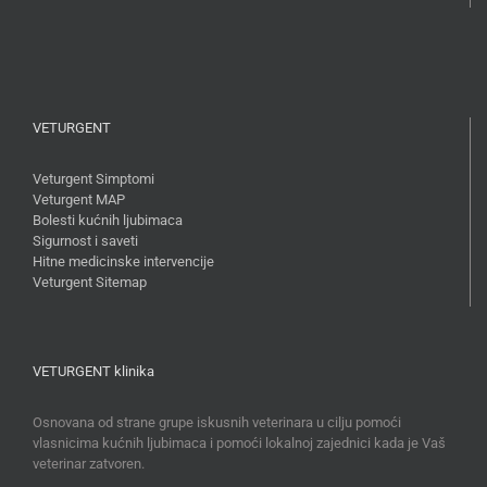
VETURGENT
Veturgent Simptomi
Veturgent MAP
Bolesti kućnih ljubimaca
Sigurnost i saveti
Hitne medicinske intervencije
Veturgent Sitemap
VETURGENT klinika
Osnovana od strane grupe iskusnih veterinara u cilju pomoći
vlasnicima kućnih ljubimaca i pomoći lokalnoj zajednici kada je Vaš
veterinar zatvoren.