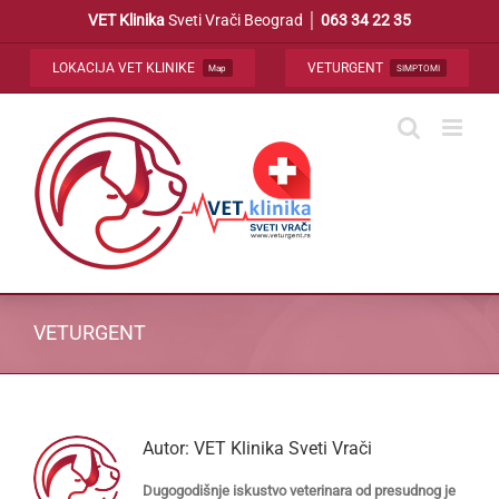
Skip
VET Klinika
Sveti Vrači Beograd │
063 34 22 35
to
content
LOKACIJA VET KLINIKE
VETURGENT
Map
SIMPTOMI
VETURGENT
Autor:
VET Klinika Sveti Vrači
Dugogodišnje iskustvo veterinara od presudnog je