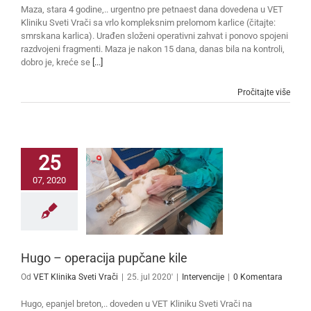
Maza, stara 4 godine,.. urgentno pre petnaest dana dovedena u VET
Kliniku Sveti Vrači sa vrlo kompleksnim prelomom karlice (čitajte:
smrskana karlica). Urađen složeni operativni zahvat i ponovo spojeni
razdvojeni fragmenti. Maza je nakon 15 dana, danas bila na kontroli,
dobro je, kreće se
[...]
Pročitajte više
25
07, 2020
Hugo – operacija pupčane kile
Od
VET Klinika Sveti Vrači
|
25. jul 2020'
|
Intervencije
|
0 Komentara
Hugo, epanjel breton,.. doveden u VET Kliniku Sveti Vrači na