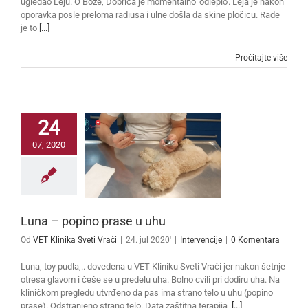
ugledao Leju. O Bože, Dobrica je momentalno 'odlepio'. Leja je nakon
oporavka posle preloma radiusa i ulne došla da skine pločicu. Rade
je to
[...]
Pročitajte više
24
07, 2020
Luna – popino prase u uhu
Od
VET Klinika Sveti Vrači
|
24. jul 2020'
|
Intervencije
|
0 Komentara
Luna, toy pudla,.. dovedena u VET Kliniku Sveti Vrači jer nakon šetnje
otresa glavom i češe se u predelu uha. Bolno cvili pri dodiru uha. Na
kliničkom pregledu utvrđeno da pas ima strano telo u uhu (popino
prase). Odstranjeno strano telo. Data zaštitna terapija,
[...]