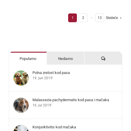
1
2
···
13
Sledeće
Komentari
Popularno
Nedavno
Polna zrelost kod pasa
19. jun 2019'
Malassezia pachydermatis kod pasa i mačaka
16. jul 2019'
Konjunktivitis kod mačaka