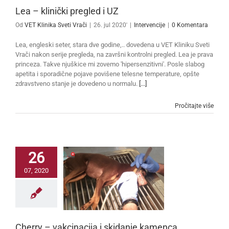
Lea – klinički pregled i UZ
Od
VET Klinika Sveti Vrači
|
26. jul 2020'
|
Intervencije
|
0 Komentara
Lea, engleski seter, stara dve godine,.. dovedena u VET Kliniku Sveti
Vrači nakon serije pregleda, na završni kontrolni pregled. Lea je prava
princeza. Takve njuškice mi zovemo 'hipersenzitivni'. Posle slabog
apetita i sporadične pojave povišene telesne temperature, opšte
zdravstveno stanje je dovedeno u normalu.
[...]
Pročitajte više
26
07, 2020
Cherry – vakcinacija i skidanje kamenca