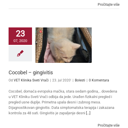
Pročitajte više
23
07, 2020
Cocobel – gingivitis
Od
VET Klinika Sveti Vrači
|
23. jul 2020'
|
Bolesti
|
0 Komentara
Cocobel, domaća evropska mačka, stara sedam godina,.. dovedena
u VET Kliniku Sveti Vrači odbija da jede. Urađen fizikalni pregled i
pregled usne duplje. Primetna upala desni i zubnog mesa.
Dijagnostikovan gingivitis. Data simptomatska terapija i zakazana
kontrola za 48 sati. Gingivitis je zapaljenje desni
[...]
Pročitajte više