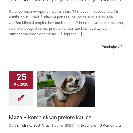
Sara, domaća evropska mačka, stara 14 meseci,.. dovedena u VET
Kliniku Sveti Vrači, čudno se ponaša, neuobičajeno, slabo jede.
Urađen klinički pregled bez osobenosti. Primećen svrab oko oba uha,
više oko levog. U ušima prisutan vlažan žućkast sadržaj sa
primesama braon cerumena. Uši isprane
[...]
Pročitajte više
25
07, 2020
Maza – kompleksan prelom karlice
Od
VET Klinika Sveti Vrači
|
25. jul 2020'
|
Intervencije
|
0 Komentara