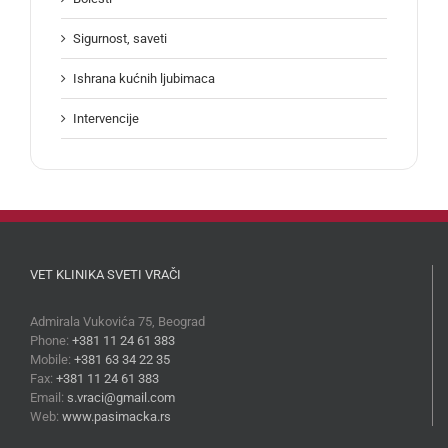
Sigurnost, saveti
Ishrana kućnih ljubimaca
Intervencije
VET KLINIKA SVETI VRAČI
Admirala Vukovića 75, Beograd
Phone:
+381 11 24 61 383
Mobile:
+381 63 34 22 35
Fax:
+381 11 24 61 383
Email:
s.vraci@gmail.com
Web:
www.pasimacka.rs