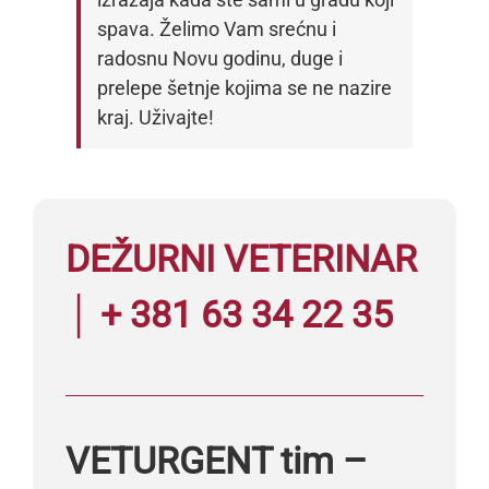
spava. Želimo Vam srećnu i
radosnu Novu godinu, duge i
prelepe šetnje kojima se ne nazire
kraj. Uživajte!
DEŽURNI VETERINAR
│ + 381 63 34 22 35
VETURGENT tim –