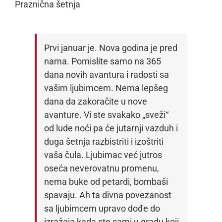
Praznična šetnja
Prvi januar je. Nova godina je pred
nama. Pomislite samo na 365
dana novih avantura i radosti sa
vašim ljubimcem. Nema lepšeg
dana da zakoračite u nove
avanture. Vi ste svakako „sveži“
od lude noći pa će jutarnji vazduh i
duga šetnja razbistriti i izoštriti
vaša čula. Ljubimac već jutros
oseća neverovatnu promenu,
nema buke od petardi, bombaši
spavaju. Ah ta divna povezanost
sa ljubimcem upravo dođe do
izražaja kada ste sami u gradu koji