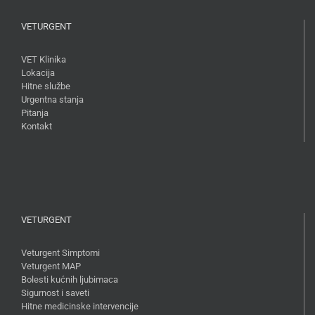
VETURGENT
VET Klinika
Lokacija
Hitne službe
Urgentna stanja
Pitanja
Kontakt
VETURGENT
Veturgent Simptomi
Veturgent MAP
Bolesti kućnih ljubimaca
Sigurnost i saveti
Hitne medicinske intervencije