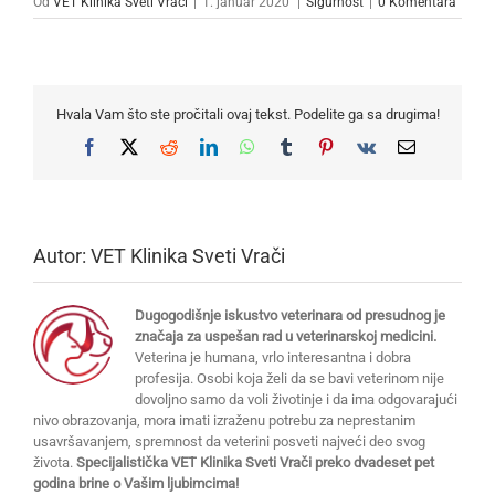
Od
VET Klinika Sveti Vrači
|
1. januar 2020'
|
Sigurnost
|
0 Komentara
Hvala Vam što ste pročitali ovaj tekst. Podelite ga sa drugima!
Facebook
X
Reddit
LinkedIn
WhatsApp
Tumblr
Pinterest
Vk
Email
Autor:
VET Klinika Sveti Vrači
Dugogodišnje iskustvo veterinara od presudnog je
značaja za uspešan rad u veterinarskoj medicini.
Veterina je humana, vrlo interesantna i dobra
profesija. Osobi koja želi da se bavi veterinom nije
dovoljno samo da voli životinje i da ima odgovarajući
nivo obrazovanja, mora imati izraženu potrebu za neprestanim
usavršavanjem, spremnost da veterini posveti najveći deo svog
života.
Specijalistička VET Klinika Sveti Vrači preko dvadeset pet
godina brine o Vašim ljubimcima!