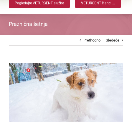
Pogledajte VETURGENT službe
VETURGENT članci ...
Praznična šetnja
Prethodno
Sledeće
View
Larger
Image