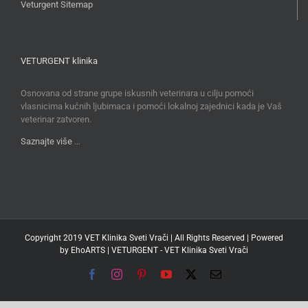
Veturgent Sitemap
VETURGENT klinika
Osnovana od strane grupe iskusnih veterinara u cilju pomoći
vlasnicima kućnih ljubimaca i pomoći lokalnoj zajednici kada je Vaš
veterinar zatvoren.
Saznajte više
…
Copyright 2019 VET Klinika Sveti Vrači | All Rights Reserved | Powered
by
EhoARTS
|
VETURGENT - VET Klinika Sveti Vrači
Facebook
Instagram
Pinterest
YouTube
X
Email