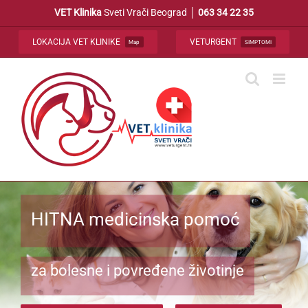
Skip
VET Klinika
Sveti Vrači Beograd │
063 34 22 35
to
content
LOKACIJA VET KLINIKE
VETURGENT
Map
SIMPTOMI
HITNA medicinska pomoć
za bolesne i povređene životinje