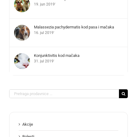
19. jun 2019'
Malassezia pachydermatis kod pasa i mačaka
16. jul 2019'
Konjunktivitis kod mačaka
31. jul 2019'
Search
for:
Akcije
Bolesti