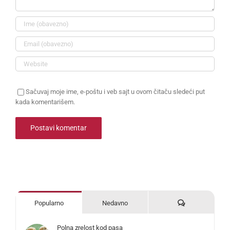
Sačuvaj moje ime, e-poštu i veb sajt u ovom čitaču sledeći put
kada komentarišem.
Komentari
Popularno
Nedavno
Polna zrelost kod pasa