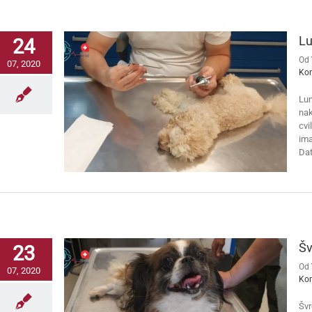
Lu
24
Od
07, 2020
Ko
Lun
nak
cvi
ima
Dat
Šv
23
Od
07, 2020
Ko
Švr