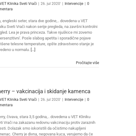
VET Klinika Sveti Vrači
|
26. jul 2020'
|
Intervencije
|
0
mentara
, engleski seter, stara dve godine,.. dovedena u VET
niku Sveti Vrači nakon serije pregleda, na završni kontrolni
gled. Lea je prava princeza. Takve njuškice mi zovemo
persenzitivni'. Posle slabog apetita i sporadične pojave
išene telesne temperature, opšte zdravstveno stanje je
edeno u normalu.
[...]
Pročitajte više
erry – vakcinacija i skidanje kamenca
VET Klinika Sveti Vrači
|
26. jul 2020'
|
Intervencije
|
0
mentara
rry, čivava, stara 3,5 godina,.. dovedena u VET Kliniku
ti Vrači na zakazanu redovnu vakcinaciju protiv zaraznih
esti. Dolazak smo iskoristili da očistimo nakupljeni
enac. Cherry je divna, negovana kuca, verujemo da će