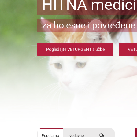
HITNA medic
za bolesne i povređene 
Pogledajte VETURGENT službe
VETU
Komentari
Popularno
Nedavno