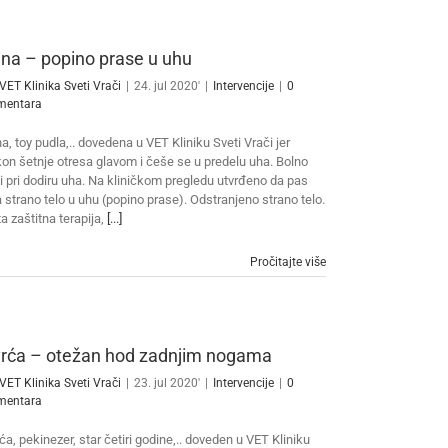
na – popino prase u uhu
VET Klinika Sveti Vrači
|
24. jul 2020'
|
Intervencije
|
0
mentara
a, toy pudla,.. dovedena u VET Kliniku Sveti Vrači jer
on šetnje otresa glavom i češe se u predelu uha. Bolno
li pri dodiru uha. Na kliničkom pregledu utvrđeno da pas
 strano telo u uhu (popino prase). Odstranjeno strano telo.
a zaštitna terapija,
[...]
Pročitajte više
rća – otežan hod zadnjim nogama
VET Klinika Sveti Vrači
|
23. jul 2020'
|
Intervencije
|
0
mentara
ća, pekinezer, star četiri godine,.. doveden u VET Kliniku