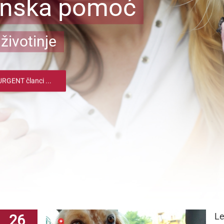
inska pomoć
životinje
RGENT članci ...
Le
26