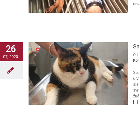
nov
Sa
26
Od
07, 2020
Ko
Sar
u V
sla
svr
žuć
[...]