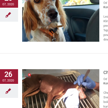
Od
07, 2020
Ko
Lea
Kli
pre
'hi
pov
dov
Ch
26
Od
07, 2020
Ko
Che
Sve
bol
kam