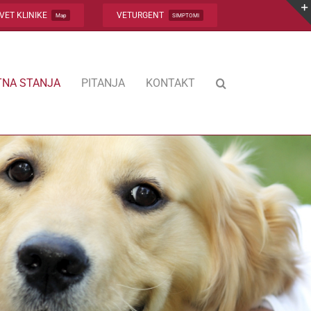
VET KLINIKE
VETURGENT
Map
SIMPTOMI
NA STANJA
PITANJA
KONTAKT