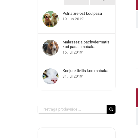
Polna zrelost kod pasa
19. jun 2019'
Malassezia pachydermatis
kod pasa i mačaka
16. jul 2019'
Konjunktivitis kod mačaka
31. jul 2019'
Search
for: