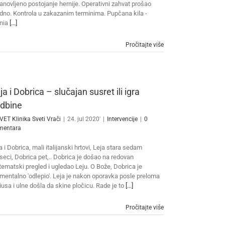
anovljeno postojanje hernije. Operativni zahvat prošao
dno. Kontrola u zakazanim terminima. Pupčana kila -
nia
[...]
Pročitajte više
ja i Dobrica – slučajan susret ili igra
dbine
VET Klinika Sveti Vrači
|
24. jul 2020'
|
Intervencije
|
0
mentara
a i Dobrica, mali italijanski hrtovi, Leja stara sedam
eci, Dobrica pet,.. Dobrica je došao na redovan
tematski pregled i ugledao Leju. O Bože, Dobrica je
entalno 'odlepio'. Leja je nakon oporavka posle preloma
iusa i ulne došla da skine pločicu. Rade je to
[...]
Pročitajte više