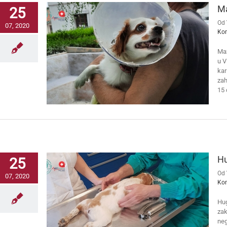
Ma
25
Od
07, 2020
Ko
Maz
u V
kar
zah
15 
Hu
25
Od
07, 2020
Ko
Hug
zak
neg