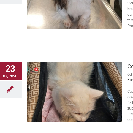
Sve
kra
dan
ter
Pr
Co
23
Od
07, 2020
Ko
Coc
dov
fiz
zub
ter
de