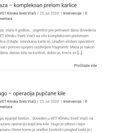
za – kompleksan prelom karlice
VET Klinika Sveti Vrači
|
25. jul 2020'
|
Intervencije
|
0
mentara
a, stara 4 godine,.. urgentno pre petnaest dana dovedena
ET Kliniku Sveti Vrači sa vrlo kompleksnim prelomom
lice (čitajte: smrskana karlica). Urađen složeni operativni
vat i ponovo spojeni razdvojeni fragmenti. Maza je nakon
dana, danas bila na kontroli, dobro je, kreće se
[...]
Pročitajte više
go – operacija pupčane kile
VET Klinika Sveti Vrači
|
25. jul 2020'
|
Intervencije
|
0
mentara
o, epanjel breton,.. doveden u VET Kliniku Sveti Vrači na
azanu operaciju pupčane kile. Hugo je zdravo i lepo
ovano štene kome je urađen kontrolni pregled kada je i