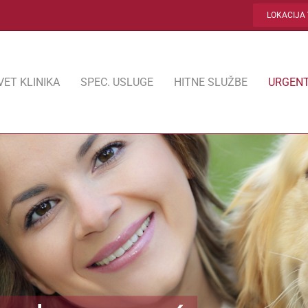
LOKACIJA 
VET KLINIKA
SPEC. USLUGE
HITNE SLUŽBE
URGENT