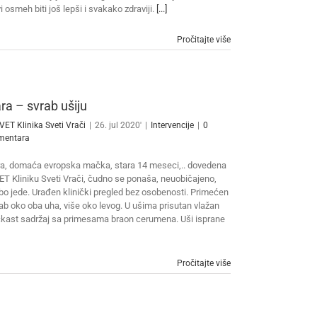
i osmeh biti još lepši i svakako zdraviji.
[...]
Pročitajte više
ra – svrab ušiju
VET Klinika Sveti Vrači
|
26. jul 2020'
|
Intervencije
|
0
mentara
a, domaća evropska mačka, stara 14 meseci,.. dovedena
ET Kliniku Sveti Vrači, čudno se ponaša, neuobičajeno,
bo jede. Urađen klinički pregled bez osobenosti. Primećen
ab oko oba uha, više oko levog. U ušima prisutan vlažan
kast sadržaj sa primesama braon cerumena. Uši isprane
Pročitajte više