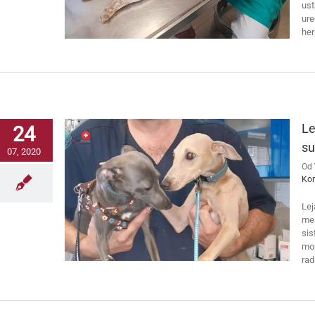
ust
ure
her
Le
24
su
07, 2020
Od
Ko
Lej
mes
sis
mom
rad