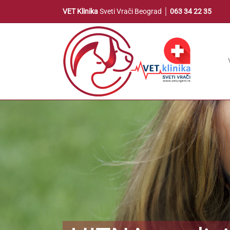
Skip
VET Klinika
Sveti Vrači Beograd │
063 34 22 35
to
content