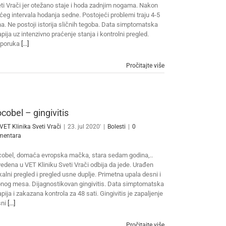
ti Vrači jer otežano staje i hoda zadnjim nogama. Nakon
ćeg intervala hodanja sedne. Postojeći problemi traju 4-5
a. Ne postoji istorija sličnih tegoba. Data simptomatska
apija uz intenzivno praćenje stanja i kontrolni pregled.
eporuka
[...]
Pročitajte više
cobel – gingivitis
VET Klinika Sveti Vrači
|
23. jul 2020'
|
Bolesti
|
0
mentara
obel, domaća evropska mačka, stara sedam godina,..
edena u VET Kliniku Sveti Vrači odbija da jede. Urađen
ikalni pregled i pregled usne duplje. Primetna upala desni i
nog mesa. Dijagnostikovan gingivitis. Data simptomatska
apija i zakazana kontrola za 48 sati. Gingivitis je zapaljenje
sni
[...]
Pročitajte više