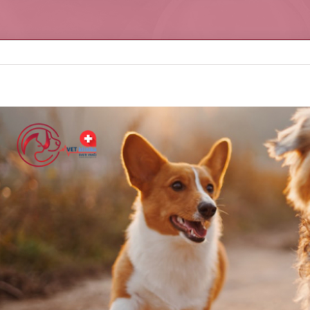
iew
arger
mage