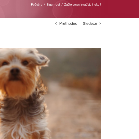
Početna
Sigurnost
Zašto se psi svađaju i tuku?
Prethodno
Sledeće