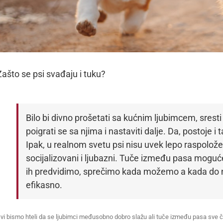
Zašto se psi svađaju i tuku?
Bilo bi divno prošetati sa kućnim ljubimcem, srest
poigrati se sa njima i nastaviti dalje. Da, postoje i 
Ipak, u realnom svetu psi nisu uvek lepo raspolož
socijalizovani i ljubazni. Tuče između pasa moguć
ih predvidimo, sprečimo kada možemo a kada do nj
efikasno.
vi bismo hteli da se ljubimci međusobno dobro slažu ali tuče između pasa sve č