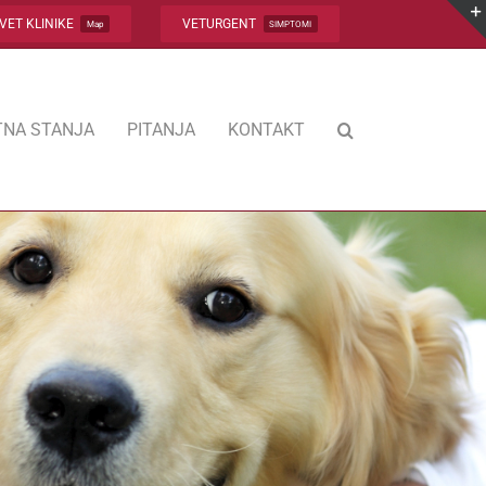
VET KLINIKE
VETURGENT
Map
SIMPTOMI
NA STANJA
PITANJA
KONTAKT