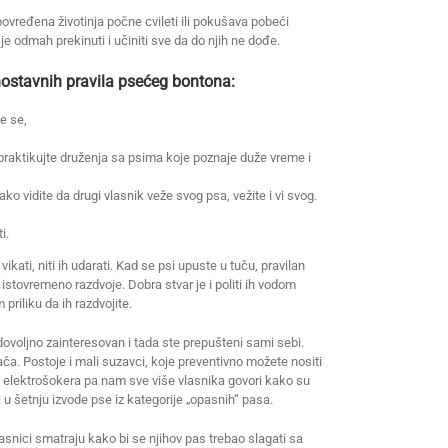
povređena životinja počne cvileti ili pokušava pobeći
je odmah prekinuti i učiniti sve da do njih ne dođe.
dnostavnih pravila psećeg bontona:
e se,
te praktikujte druženja sa psima koje poznaje duže vreme i
ko vidite da drugi vlasnik veže svog psa, vežite i vi svog.
i.
kati, niti ih udarati. Kad se psi upuste u tuču, pravilan
 istovremeno razdvoje. Dobra stvar je i politi ih vodom
priliku da ih razdvojite.
nedovoljno zainteresovan i tada ste prepušteni sami sebi.
ča. Postoje i mali suzavci, koje preventivno možete nositi
elektrošokera pa nam sve više vlasnika govori kako su
 u šetnju izvode pse iz kategorije „opasnih“ pasa.
lasnici smatraju kako bi se njihov pas trebao slagati sa