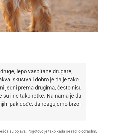
i druge, lepo vaspitane drugare,
takva iskustva i dobro je da je tako.
eni jedni prema drugima, često nisu
e su i ne tako retke. Na nama je da
ih ipak dođe, da reagujemo brzo i
ešća su pojava. Pogotovo je tako kada se radi o odraslim,