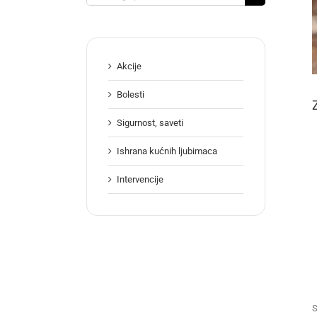
for:
Akcije
Bolesti
Sigurnost, saveti
Ishrana kućnih ljubimaca
Intervencije
S