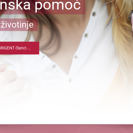
inska pomoć
životinje
RGENT članci ...