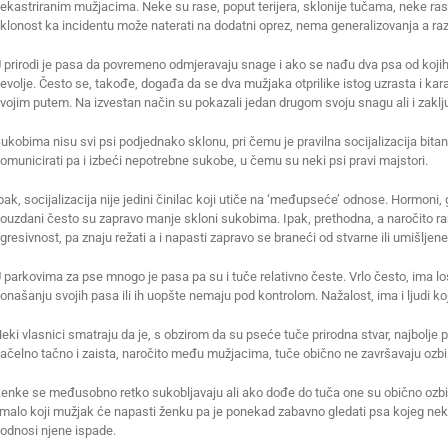
ekastriranim mužjacima. Neke su rase, poput terijera, sklonije tučama, neke rase 
klonost ka incidentu može naterati na dodatni oprez, nema generalizovanja a razlo
 prirodi je pasa da povremeno odmjeravaju snage i ako se nađu dva psa od koj
evolje. Često se, takođe, događa da se dva mužjaka otprilike istog uzrasta i ka
vojim putem. Na izvestan način su pokazali jedan drugom svoju snagu ali i zaklju
ukobima nisu svi psi podjednako sklonu, pri čemu je pravilna socijalizacija bitan
omunicirati pa i izbeći nepotrebne sukobe, u čemu su neki psi pravi majstori.
pak, socijalizacija nije jedini činilac koji utiče na ‘međupseće’ odnose. Hormoni, 
ouzdani često su zapravo manje skloni sukobima. Ipak, prethodna, a naročito r
gresivnost, pa znaju režati a i napasti zapravo se braneći od stvarne ili umišljen
 parkovima za pse mnogo je pasa pa su i tuče relativno česte. Vrlo često, ima lo
onašanju svojih pasa ili ih uopšte nemaju pod kontrolom. Nažalost, ima i ljudi ko
eki vlasnici smatraju da je, s obzirom da su pseće tuče prirodna stvar, najbolje 
ačelno tačno i zaista, naročito među mužjacima, tuče obično ne završavaju ozb
enke se međusobno retko sukobljavaju ali ako dođe do tuča one su obično ozbil
 malo koji mužjak će napasti ženku pa je ponekad zabavno gledati psa kojeg neka
odnosi njene ispade.