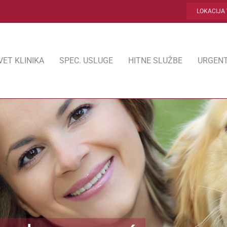
LOKACIJA 
VET KLINIKA
SPEC. USLUGE
HITNE SLUŽBE
URGENT