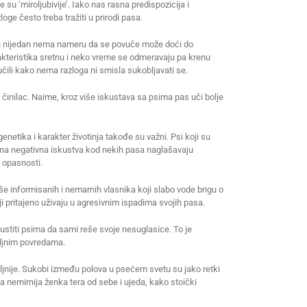
su ‘miroljubivije’. Iako nas rasna predispozicija i
ge često treba tražiti u prirodi pasa.
ih nijedan nema nameru da se povuče može doći do
rakteristika sretnu i neko vreme se odmeravaju pa krenu
čili kako nema razloga ni smisla sukobljavati se.
 činilac. Naime, kroz više iskustava sa psima pas uči bolje
genetika i karakter životinja takođe su važni. Psi koji su
ana negativna iskustva kod nekih pasa naglašavaju
e opasnosti.
še informisanih i nemarnih vlasnika koji slabo vode brigu o
ji pritajeno uživaju u agresivnim ispadima svojih pasa.
pustiti psima da sami reše svoje nesuglasice. To je
iljnim povredama.
jnije. Sukobi između polova u psećem svetu su jako retki
 nemirnija ženka tera od sebe i ujeda, kako stoički