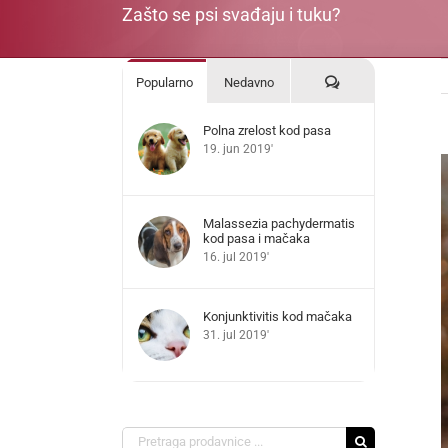
Zašto se psi svađaju i tuku?
Komentari
Popularno
Nedavno
Polna zrelost kod pasa
19. jun 2019'
V
L
I
Malassezia pachydermatis
kod pasa i mačaka
16. jul 2019'
Konjunktivitis kod mačaka
31. jul 2019'
Search