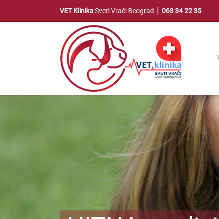
Skip
VET Klinika
Sveti Vrači Beograd │
063 34 22 35
to
content