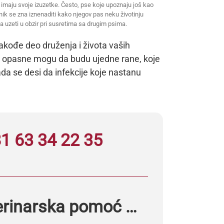
si imaju svoje izuzetke. Često, pse koje upoznaju još kao
ik se zna iznenaditi kako njegov pas neku životinju
 uzeti u obzir pri susretima sa drugim psima.
akođe deo druženja i života vaših
liko opasne mogu da budu ujedne rane, koje
da se desi da infekcije koje nastanu
1 63 34 22 35
erinarska pomoć …