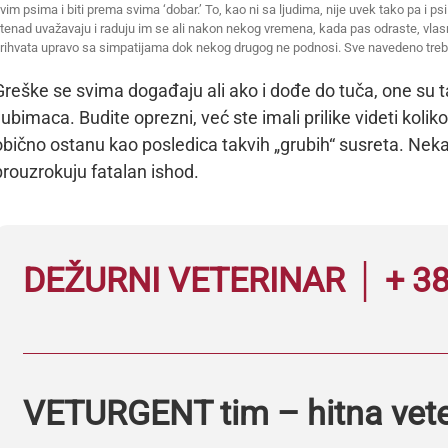
vim psima i biti prema svima ‘dobar.’ To, kao ni sa ljudima, nije uvek tako pa i p
tenad uvažavaju i raduju im se ali nakon nekog vremena, kada pas odraste, vlasn
rihvata upravo sa simpatijama dok nekog drugog ne podnosi. Sve navedeno treba
Greške se svima događaju ali ako i dođe do tuča, one su t
ljubimaca. Budite oprezni, već ste imali prilike videti ko
obično ostanu kao posledica takvih „grubih“ susreta. Neka
prouzrokuju fatalan ishod.
DEŽURNI VETERINAR │ + 38
VETURGENT tim – hitna vet