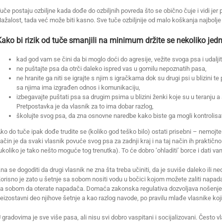
uče postaju ozbiljne kada dođe do ozbiljnih povreda što se obično čuje i vidi jer 
ažalost, tada već može biti kasno. Sve tuče ozbiljnije od malo koškanja najbolje 
Kako bi rizik od tuče smanjili na minimum držite se nekoliko je
kad god vam se čini da bi moglo doći do agresije, vežite svoga psa i udaljit
ne puštajte psa da otrči daleko ispred vas u gomilu nepoznatih pasa,
ne hranite ga niti se igrajte s njim s igračkama dok su drugi psi u blizini 
sa njima ima izgrađen odnos i komunikaciju,
izbegavajte puštati psa sa drugim psima u blizini ženki koje su u teranju a a
Pretpostavka je da vlasnik za to ima dobar razlog,
školujte svog psa, da zna osnovne naredbe kako biste ga mogli kontrolisat
ko do tuče ipak dođe trudite se (koliko god teško bilo) ostati prisebni – nemojte vi
ačin je da svaki vlasnik povuće svog psa za zadnji kraj i na taj način ih praktično
ukoliko je tako nešto moguće tog trenutka). To će dobro ‘ohladiti’ borce i dati vam 
na se dogoditi da drugi vlasnik ne zna šta treba učiniti, da je suviše daleko ili 
orisno je zato u šetnje sa sobom nositi vodu u bočici kojom možete zaliti napada
a sobom da oterate napadača. Domaća zakonska regulativa dozvoljava nošenje 
eizostavni deo njihove šetnje a kao razlog navode, po pravilu mlađe vlasnike koji
 gradovima je sve više pasa, ali nisu svi dobro vaspitani i socijalizovani. Često v