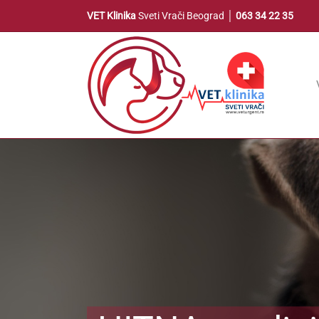
Skip
VET Klinika
Sveti Vrači Beograd │
063 34 22 35
to
content