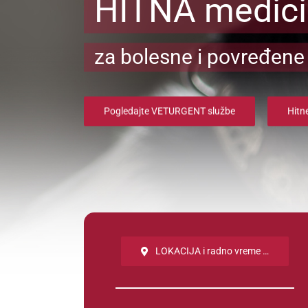
HITNA medic
za bolesne i povređene 
Pogledajte VETURGENT službe
Hitne
LOKACIJA i radno vreme …