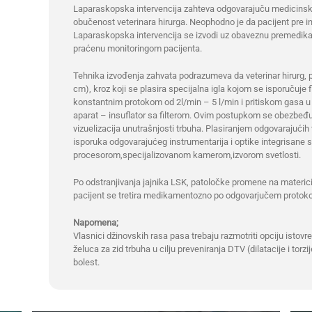
Laparaskopska intervencija zahteva odgovarajuču medicinsku
obučenost veterinara hirurga. Neophodno je da pacijent pre in
Laparaskopska intervencija se izvodi uz obaveznu premedikaci
praćenu monitoringom pacijenta.
Tehnika izvođenja zahvata podrazumeva da veterinar hirurg, p
cm), kroz koji se plasira specijalna igla kojom se isporučuje fi
konstantnim protokom od 2l/min – 5 l/min i pritiskom gasa u
aparat – insuflator sa filterom. Ovim postupkom se obezbeđu
vizuelizacija unutrašnjosti trbuha. Plasiranjem odgovarajućih
isporuka odgovarajućeg instrumentarija i optike integrisane 
procesorom,specijalizovanom kamerom,izvorom svetlosti.
Po odstranjivanja jajnika LSK, patoločke promene na materici
pacijent se tretira medikamentozno po odgovarjučem protokol
Napomena;
Vlasnici džinovskih rasa pasa trebaju razmotriti opciju istov
želuca za zid trbuha u cilju preveniranja DTV (dilatacije i tor
bolest.