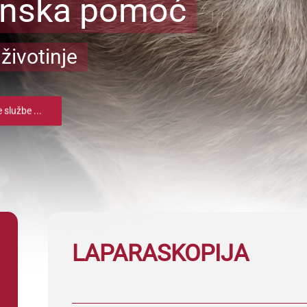
inska pomoć
životinje
 službe ...
LAPARASKOPIJA