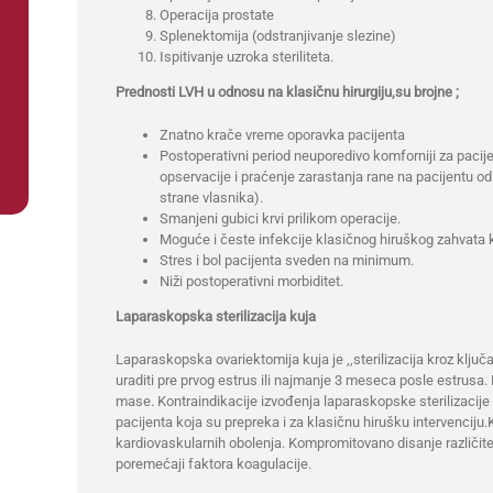
Operacija prostate
Splenektomija (odstranjivanje slezine)
Ispitivanje uzroka steriliteta.
Prednosti LVH u odnosu na klasičnu hirurgiju,su brojne ;
Znatno krače vreme oporavka pacijenta
Postoperativni period neuporedivo komforniji za paci
opservacije i praćenje zarastanja rane na pacijentu od
strane vlasnika).
Smanjeni gubici krvi prilikom operacije.
Moguće i česte infekcije klasičnog hiruškog zahvat
Stres i bol pacijenta sveden na minimum.
Niži postoperativni morbiditet.
Laparaskopska sterilizacija kuja
Laparaskopska ovariektomija kuja je ,,sterilizacija kroz klj
uraditi pre prvog estrus ili najmanje 3 meseca posle estrusa. 
mase. Kontraindikacije izvođenja laparaskopske sterilizacij
pacijenta koja su prepreka i za klasičnu hirušku intervenciju.K
kardiovaskularnih obolenja. Kompromitovano disanje različite e
poremećaji faktora koagulacije.