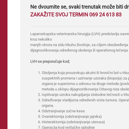
Ne dvoumite se, svaki trenutak može biti 
ZAKAŽITE SVOJ TERMIN 069 24 613 83
Laparoskopska veterinarska hirurgija (LVH) predstavlja savr
kroz nekoliko
manjih otvora na zidu trbuhu životinje, sa ciljem obezbeđenja 
dijagnostikovanja određenog obolenja ili operativnog lečenja
LVH se preporučuje kod;
Oboljenja koja prouzrokuju akutni ili hronični bol u trbuh
suspektnih promena i uzimanje uzoraka (biopsija) za pa
organa je superiorna u odnosu na druge metode.(posl
metoda u sklopu dijagnostikovanja čiitavog niza obole
Ispitivanje uzroka nakupljanja slobodne tečnosti u trb
Određivanje stadijuma određenih vrsta tumora. Opera
organa.
Odstranjivanje zučne kese.
Ovariektomija (odstranjivanje jajnika)
Histerektomija (odstranjivanje uterusa)
Operacija kod veštačke oplodnje