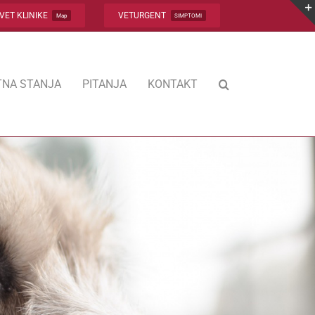
VET KLINIKE
VETURGENT
Map
SIMPTOMI
NA STANJA
PITANJA
KONTAKT