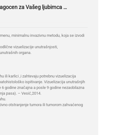
dragocen za Vašeg ljubimca …
emenu, minimalnu invazivnu metodu, koja se izvodi
odlične vizuelizacije unutrašnjosti,
 unutrašnih organa.
u ili karlici ,i zahtevaju potrebnu vizuelizacija
tohistološko ispitivanje. Vizuelizacija unutrašnjih
e 6 godine značajna a posle 9 godine nezaobilazna
nja pasa). – Vesić,2014.
uhu.
tivno otstranjenje tumora ili tumorom zahvaćenog