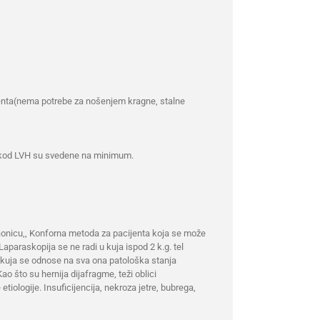
jenta(nema potrebe za nošenjem kragne, stalne
a kod LVH su svedene na minimum.
učaonicu,, Konforna metoda za pacijenta koja se može
Laparaskopija se ne radi u kuja ispod 2 k.g. tel
e kuja se odnose na sva ona patološka stanja
ao što su hernija dijafragme, teži oblici
tiologije. Insuficijencija, nekroza jetre, bubrega,