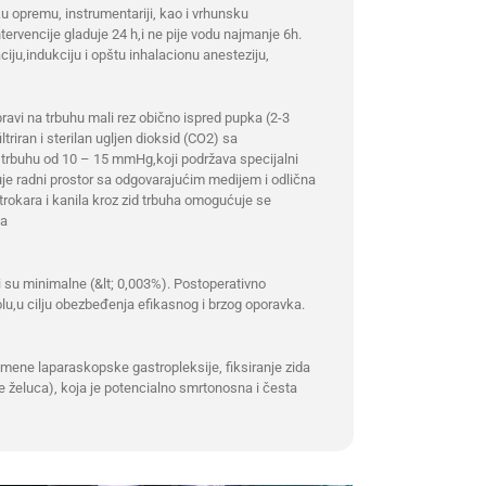
 opremu, instrumentariji, kao i vrhunsku
tervencije gladuje 24 h,i ne pije vodu najmanje 6h.
ju,indukciju i opštu inhalacionu anesteziju,
ravi na trbuhu mali rez obično ispred pupka (2-3
ltriran i sterilan ugljen dioksid (CO2) sa
 trbuhu od 10 – 15 mmHg,koji podržava specijalni
je radni prostor sa odgovarajućim medijem i odlična
 trokara i kanila kroz zid trbuha omogućuje se
sa
 su minimalne (&lt; 0,003%). Postoperativno
u,u cilju obezbeđenja efikasnog i brzog oporavka.
remene laparaskopske gastropleksije, fiksiranje zida
zije želuca), koja je potencialno smrtonosna i česta