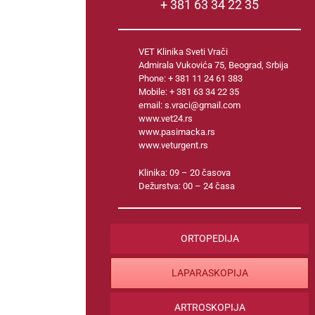
+ 381 63 34 22 35
VET Klinika Sveti Vrači
Admirala Vukovića 75, Beograd, Srbija
Phone: + 381 11 24 61 383
Mobile: + 381 63 34 22 35
email:
s.vraci@gmail.com
www.vet24.rs
www.pasimacka.rs
www.veturgent.rs
Klinika: 09 – 20 časova
Dežurstva: 00 – 24 časa
ORTOPEDIJA
LAPARASKOPIJA
ARTROSKOPIJA