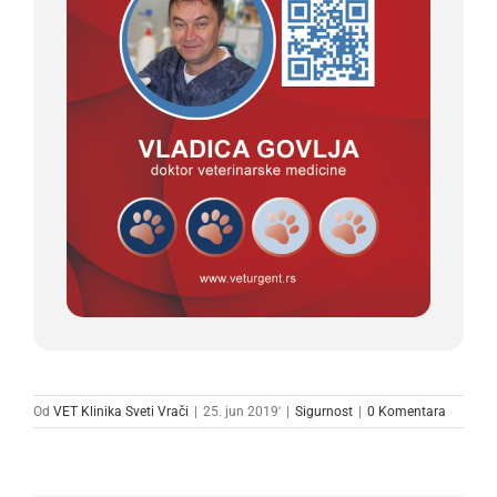
Od
VET Klinika Sveti Vrači
|
25. jun 2019'
|
Sigurnost
|
0 Komentara