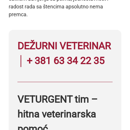
radost rada sa štencima apsolutno nema
premca.
DEŽURNI VETERINAR
│ + 381 63 34 22 35
VETURGENT tim –
hitna veterinarska
pomoć …