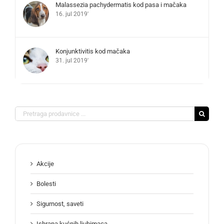
Malassezia pachydermatis kod pasa i mačaka
16. jul 2019'
Konjunktivitis kod mačaka
31. jul 2019'
Search
for:
Akcije
Bolesti
Sigurnost, saveti
Ishrana kućnih ljubimaca