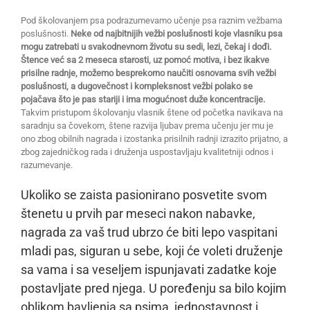
Pod školovanjem psa podrazumevamo učenje psa raznim vežbama
poslušnosti.
Neke od najbitnijih vežbi poslušnosti koje vlasniku psa
mogu zatrebati u svakodnevnom životu su sedi, lezi, čekaj i dođi.
Štence već sa 2 meseca starosti, uz pomoć motiva, i bez ikakve
prisilne radnje, možemo besprekorno naučiti osnovama svih vežbi
poslušnosti, a dugovečnost i kompleksnost vežbi polako se
pojačava što je pas stariji i ima mogućnost duže koncentracije.
Takvim pristupom školovanju vlasnik štene od početka navikava na
saradnju sa čovekom, štene razvija ljubav prema učenju jer mu je
ono zbog obilnih nagrada i izostanka prisilnih radnji izrazito prijatno, a
zbog zajedničkog rada i druženja uspostavljaju kvalitetniji odnos i
razumevanje.
Ukoliko se zaista pasionirano posvetite svom
štenetu u prvih par meseci nakon nabavke,
nagrada za vaš trud ubrzo će biti lepo vaspitani
mladi pas, siguran u sebe, koji će voleti druženje
sa vama i sa veseljem ispunjavati zadatke koje
postavljate pred njega. U poređenju sa bilo kojim
oblikom bavljenja sa psima, jednostavnost i