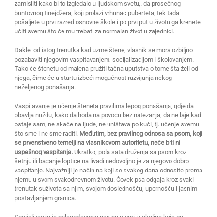
zamisliti kako bi to izgledalo u ljudskom svetu,. da prosečnog
buntovnog tinejdžera, koji prolazi vrhunac puberteta, tek tada
pošaljete u prvi razred osnovne škole i po prvi put u životu ga krenete
učiti svemu što će mu trebati za normalan život u zajednici.
Dakle, od istog trenutka kad uzme štene, vlasnik se mora ozbiljno
pozabaviti njegovim vaspitavanjem, socijalizacijom i školovanjem.
Tako će štenetu od malena pružiti tačna uputstva o tome šta želi od
njega, čime će u startu izbeći mogućnost razvijanja nekog
neželjenog ponašanja.
Vaspitavanje je učenje šteneta pravilima lepog ponašanja, gdje da
obavlja nuždu, kako da hoda na povocu bez natezanja, da ne laje kad
ostaje sam, ne skače na ljude, ne uništava po kući, tj. učenje svemu
što sme i ne sme raditi.
Međutim, bez pravilnog odnosa sa psom, koji
se prvenstveno temelji na vlasnikovom autoritetu, neće biti ni
uspešnog vaspitanja.
Ukratko, pola sata druženja sa psom kroz
šetnju ili bacanje loptice na livadi nedovoljno je za njegovo dobro
vaspitanje. Najvažniji je način na koji se svakog dana odnosite prema
njemu u svom svakodnevnom životu. Čovek psa odgaja kroz svaki
trenutak suživota sa njim, svojom doslednošću, upornošću i jasnim
postavljanjem granica.
Socijalizacija je prilagođavanje psa na stvari iz okoline koja ga