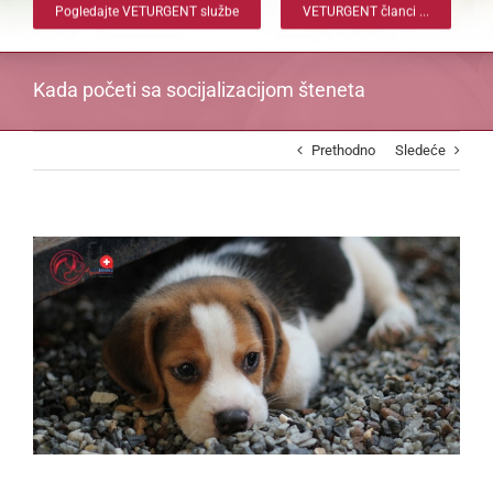
Pogledajte VETURGENT službe
VETURGENT članci ...
Kada početi sa socijalizacijom šteneta
Prethodno
Sledeće
View
Larger
Image