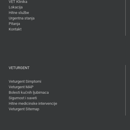
VET Klinika
Lokacija
Hitne službe
Urgentna stanja
Pitanja
Kontakt
VETURGENT
Veturgent Simptomi
Veturgent MAP
Bolesti kućnih ljubimaca
Sigurnost i saveti
Hitne medicinske intervencije
Veturgent Sitemap