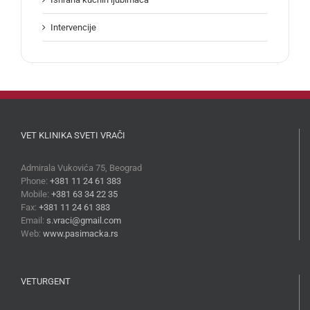
Intervencije
VET KLINIKA SVETI VRAČI
Admirala Vukovića 75, Beograd
Phone:
+381 11 24 61 383
Mobile:
+381 63 34 22 35
Fax:
+381 11 24 61 383
Email:
s.vraci@gmail.com
Web:
www.pasimacka.rs
VETURGENT