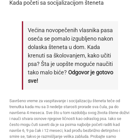
Kada početi sa socijalizacijom šteneta
Većina novopečenih vlasnika pasa
oseća se pomalo izgubljeno nakon
dolaska šteneta u dom. Kada
krenuti sa školovanjem, kako učiti
psa? Šta je uopšte moguće naučiti
tako malo biće?
Odgovor je gotovo
sve!
Savršeno vreme za vaspitavanje i socijalizaciju šteneta teče od
trenutka kada mu sa 3 nedelje starosti prorade sva čula, pa do
navršena 4 meseca. Sve što u tom razdoblju svog života štene doživi
i nauči stvara osnove njegove ličnosti kao odraslog psa. Iako se
često mogu čuti saveti da je sa psima najbolje početi raditi kad
navrše 6, 9 pa čak i 12 meseci, kad prođu bezbrižno detinjstvo i
smire se, takvo je razmišljanje velika zabluda. Probajte samo