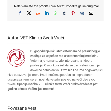
Hvala Vam što ste pročitali ovaj tekst. Podelite ga sa drugima!
Facebook
X
Reddit
LinkedIn
WhatsApp
Tumblr
Pinterest
Vk
Email
Autor:
VET Klinika Sveti Vrači
Dugogodišnje iskustvo veterinara od presudnog je
značaja za uspešan rad u veterinarskoj medicini.
Veterina je humana, vrlo interesantna i dobra
profesija. Osobi koja želi da se bavi veterinom nije
dovoljno samo da voli životinje i da ima odgovarajući
nivo obrazovanja, mora imati izraženu potrebu za neprestanim
usavršavanjem, spremnost da veterini posveti najveći deo svog
života.
Specijalistička VET Klinika Sveti Vrači preko dvadeset pet
godina brine o Vašim ljubimcima!
Povezane vesti