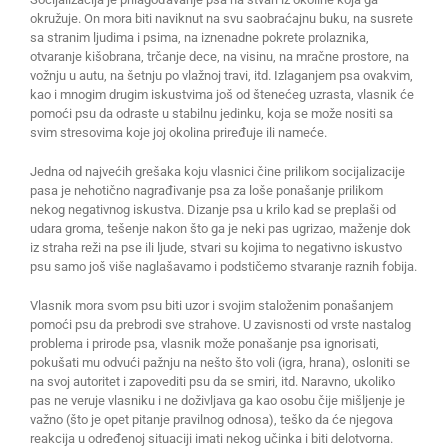
okružuje. On mora biti naviknut na svu saobraćajnu buku, na susrete
sa stranim ljudima i psima, na iznenadne pokrete prolaznika,
otvaranje kišobrana, trčanje dece, na visinu, na mračne prostore, na
vožnju u autu, na šetnju po vlažnoj travi, itd. Izlaganjem psa ovakvim,
kao i mnogim drugim iskustvima još od štenećeg uzrasta, vlasnik će
pomoći psu da odraste u stabilnu jedinku, koja se može nositi sa
svim stresovima koje joj okolina priređuje ili nameće.
Jedna od najvećih grešaka koju vlasnici čine prilikom socijalizacije
pasa je nehotično nagrađivanje psa za loše ponašanje prilikom
nekog negativnog iskustva. Dizanje psa u krilo kad se preplaši od
udara groma, tešenje nakon što ga je neki pas ugrizao, maženje dok
iz straha reži na pse ili ljude, stvari su kojima to negativno iskustvo
psu samo još više naglašavamo i podstičemo stvaranje raznih fobija.
Vlasnik mora svom psu biti uzor i svojim staloženim ponašanjem
pomoći psu da prebrodi sve strahove. U zavisnosti od vrste nastalog
problema i prirode psa, vlasnik može ponašanje psa ignorisati,
pokušati mu odvući pažnju na nešto što voli (igra, hrana), osloniti se
na svoj autoritet i zapovediti psu da se smiri, itd. Naravno, ukoliko
pas ne veruje vlasniku i ne doživljava ga kao osobu čije mišljenje je
važno (što je opet pitanje pravilnog odnosa), teško da će njegova
reakcija u određenoj situaciji imati nekog učinka i biti delotvorna.