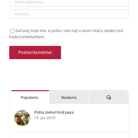
Sačuvaj moje ime, e-poštu i veb sajt u ovom čitaču sledeći put
kada komentarišem.
Komentari
Popularno
Nedavno
Polna zrelost kod pasa
19. jun 2019'