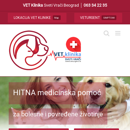
Skip
VET Klinika
Sveti Vrači Beograd │
063 34 22 35
to
content
LOKACIJA VET KLINIKE
VETURGENT
Map
SIMPTOMI
HITNA medicinska pomoć
za bolesne i povređene životinje