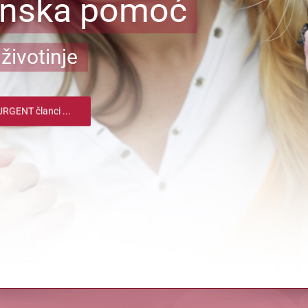
inska pomoć
životinje
RGENT članci ...