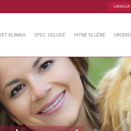
LOKACIJA 
VET KLINIKA
SPEC. USLUGE
HITNE SLUŽBE
URGENT