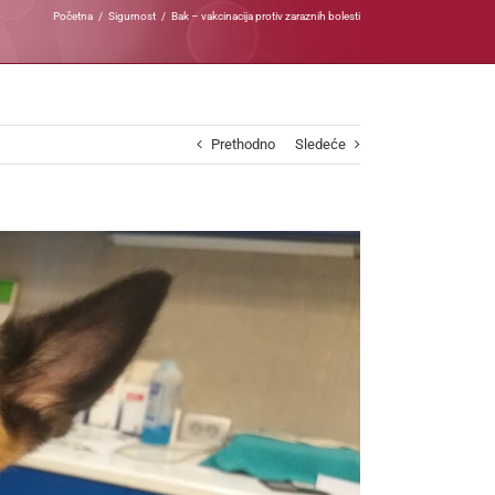
Početna
Sigurnost
Bak – vakcinacija protiv zaraznih bolesti
Prethodno
Sledeće