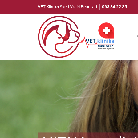
Skip
VET Klinika
Sveti Vrači Beograd │
063 34 22 35
to
content