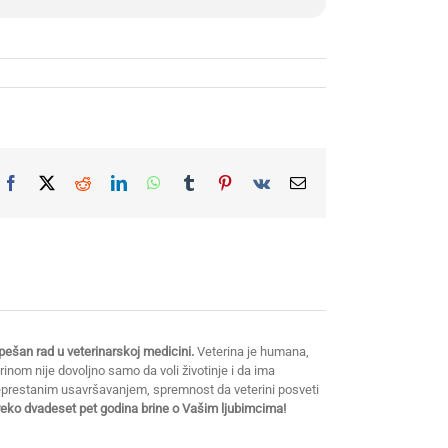
Facebook
X
Reddit
LinkedIn
WhatsApp
Tumblr
Pinterest
Vk
Email
ešan rad u veterinarskoj medicini.
Veterina je humana,
erinom nije dovoljno samo da voli životinje i da ima
neprestanim usavršavanjem, spremnost da veterini posveti
preko dvadeset pet godina brine o Vašim ljubimcima!