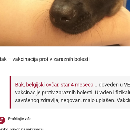
Bak – vakcinacija protiv zaraznih bolesti
Bak, belgijski ovčar, star 4 meseca
,.. doveden u VE
vakcinacije protiv zaraznih bolesti. Urađen i fizikal
savršenog zdravlja, negovan, malo uplašen. Vakci
Pročitajte više:
eyko Top-op na vakcinaciji