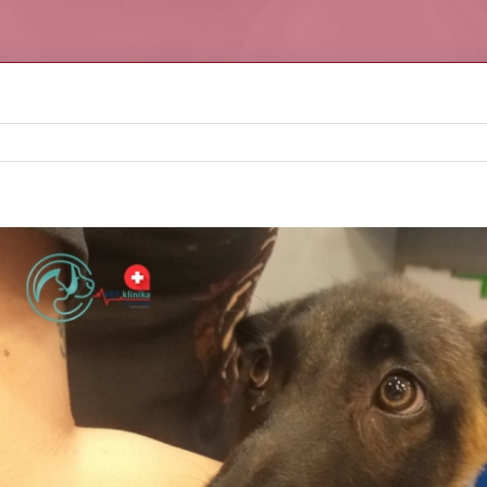
iew
arger
mage