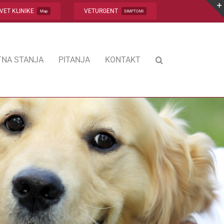
VET KLINIKE
VETURGENT
Map
SIMPTOMI
NA STANJA
PITANJA
KONTAKT