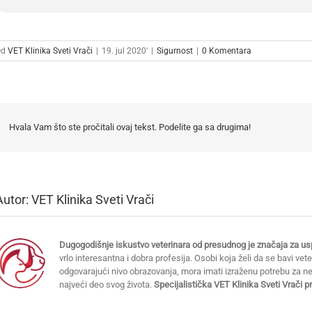
Od
VET Klinika Sveti Vrači
|
19. jul 2020'
|
Sigurnost
|
0 Komentara
Hvala Vam što ste pročitali ovaj tekst. Podelite ga sa drugima!
Autor:
VET Klinika Sveti Vrači
Dugogodišnje iskustvo veterinara od presudnog je značaja za usp
vrlo interesantna i dobra profesija. Osobi koja želi da se bavi vet
odgovarajući nivo obrazovanja, mora imati izraženu potrebu za 
najveći deo svog života.
Specijalistička VET Klinika Sveti Vrači 