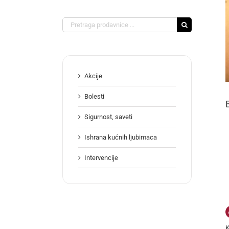
Search
for:
Akcije
Bolesti
Sigurnost, saveti
Ishrana kućnih ljubimaca
Intervencije
K