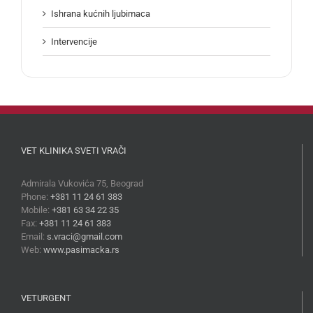
Ishrana kućnih ljubimaca
Intervencije
VET KLINIKA SVETI VRAČI
Admirala Vukovića 75, Beograd
Phone:
+381 11 24 61 383
Mobile:
+381 63 34 22 35
Fax:
+381 11 24 61 383
Email:
s.vraci@gmail.com
Web:
www.pasimacka.rs
VETURGENT