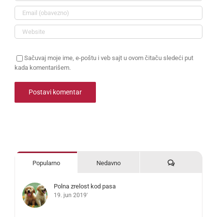
Sačuvaj moje ime, e-poštu i veb sajt u ovom čitaču sledeći put
kada komentarišem.
Komentari
Popularno
Nedavno
Polna zrelost kod pasa
19. jun 2019'