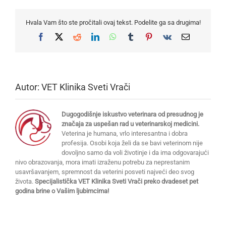
Hvala Vam što ste pročitali ovaj tekst. Podelite ga sa drugima!
Facebook
X
Reddit
LinkedIn
WhatsApp
Tumblr
Pinterest
Vk
Email
Autor:
VET Klinika Sveti Vrači
Dugogodišnje iskustvo veterinara od presudnog je
značaja za uspešan rad u veterinarskoj medicini.
Veterina je humana, vrlo interesantna i dobra
profesija. Osobi koja želi da se bavi veterinom nije
dovoljno samo da voli životinje i da ima odgovarajući
nivo obrazovanja, mora imati izraženu potrebu za neprestanim
usavršavanjem, spremnost da veterini posveti najveći deo svog
života.
Specijalistička VET Klinika Sveti Vrači preko dvadeset pet
godina brine o Vašim ljubimcima!