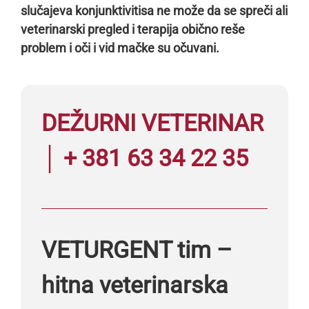
slučajeva konjunktivitisa ne može da se spreči ali
veterinarski pregled i terapija obično reše
problem i oči i vid mačke su očuvani.
DEŽURNI VETERINAR
│ + 381 63 34 22 35
VETURGENT tim –
hitna veterinarska