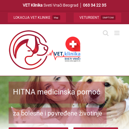
Skip
VET Klinika
Sveti Vrači Beograd │
063 34 22 35
to
content
LOKACIJA VET KLINIKE
VETURGENT
Map
SIMPTOMI
HITNA medicinska pomoć
za bolesne i povređene životinje