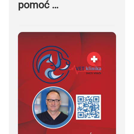
pomoć …