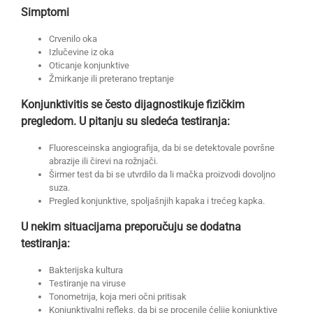
Simptomi
Crvenilo oka
Izlučevine iz oka
Oticanje konjunktive
Žmirkanje ili preterano treptanje
Konjunktivitis se često dijagnostikuje fizičkim
pregledom. U pitanju su sledeća testiranja:
Fluoresceinska angiografija, da bi se detektovale površne
abrazije ili čirevi na rožnjači.
Širmer test da bi se utvrdilo da li mačka proizvodi dovoljno
suza.
Pregled konjunktive, spoljašnjih kapaka i trećeg kapka.
U nekim situacijama preporučuju se dodatna
testiranja:
Bakterijska kultura
Testiranje na viruse
Tonometrija, koja meri očni pritisak
Konjunktivalni refleks, da bi se procenile ćelije konjunktive