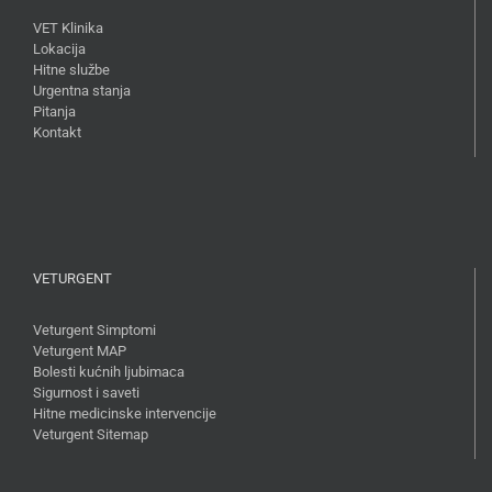
VET Klinika
Lokacija
Hitne službe
Urgentna stanja
Pitanja
Kontakt
VETURGENT
Veturgent Simptomi
Veturgent MAP
Bolesti kućnih ljubimaca
Sigurnost i saveti
Hitne medicinske intervencije
Veturgent Sitemap