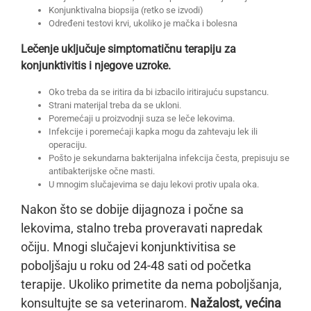
Konjunktivalna biopsija (retko se izvodi)
Određeni testovi krvi, ukoliko je mačka i bolesna
Lečenje uključuje simptomatičnu terapiju za
konjunktivitis i njegove uzroke.
Oko treba da se iritira da bi izbacilo iritirajuću supstancu.
Strani materijal treba da se ukloni.
Poremećaji u proizvodnji suza se leče lekovima.
Infekcije i poremećaji kapka mogu da zahtevaju lek ili
operaciju.
Pošto je sekundarna bakterijalna infekcija česta, prepisuju se
antibakterijske očne masti.
U mnogim slučajevima se daju lekovi protiv upala oka.
Nakon što se dobije dijagnoza i počne sa
lekovima, stalno treba proveravati napredak
očiju. Mnogi slučajevi konjunktivitisa se
poboljšaju u roku od 24-48 sati od početka
terapije. Ukoliko primetite da nema poboljšanja,
konsultujte se sa veterinarom.
Nažalost, većina