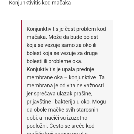
Konjunktivitis kod mačaka
Konjunktivitis je čest problem kod
mačaka. Može da bude bolest
koja se vezuje samo za oko ili
bolest koja se vezuje za druge
bolesti ili probleme oka.
Konjuktivitis je upala prednje
membrane oka – konjunktive. Ta
membrana je od vitalne važnosti
jer sprečava ulazak prašine,
prljavštine i bakterija u oko. Mogu
da obole mačke svih starosnih
dobi, a mačići su izuzetno
podložni. Često se sreće kod
mačića koji borave na ulici.