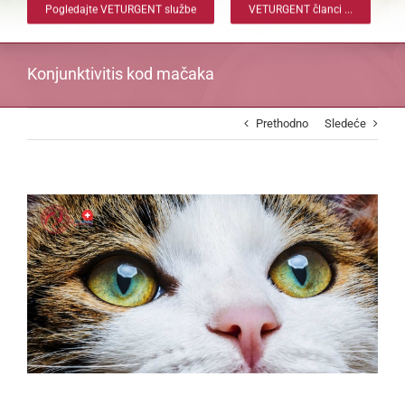
Pogledajte VETURGENT službe
VETURGENT članci ...
Konjunktivitis kod mačaka
Prethodno
Sledeće
View
Larger
Image