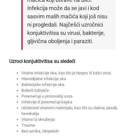
Infekcija može da se javi i kod
sasvim malih mačića koji još nisu
ni progledali. Najčešći uzročnici
konjuktivitisa su virusi, bakterije,
gljivična oboljenja i paraziti.
Uzroci konjuktivitisa su sledeći
Viralne infekcije oka, kao što je herpes ili kalici virus
Hlamidijalne infekcije oka
Bakterijske infekcije oka
Bolesti rožnjače
Poremećaji u proizvodnji suza
Infekcije ili poremećaji kapka
Izloženost stranom materijalu, kao što su vlakna, pesak,
hemikalije
Iritansi iz okruženja
Trauma
Bez uzroka, idiopatski