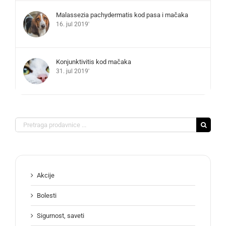
Malassezia pachydermatis kod pasa i mačaka
16. jul 2019'
Konjunktivitis kod mačaka
31. jul 2019'
Search
for:
Akcije
Bolesti
Sigurnost, saveti