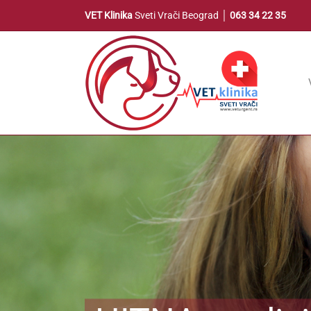
Skip
VET Klinika
Sveti Vrači Beograd │
063 34 22 35
to
content