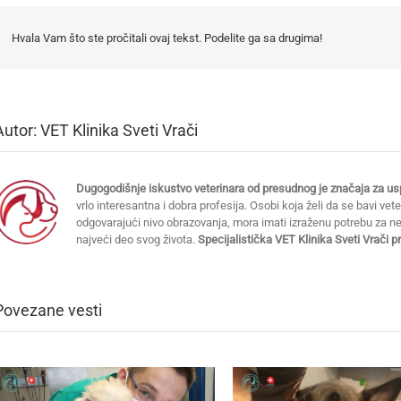
Hvala Vam što ste pročitali ovaj tekst. Podelite ga sa drugima!
Autor:
VET Klinika Sveti Vrači
Dugogodišnje iskustvo veterinara od presudnog je značaja za usp
vrlo interesantna i dobra profesija. Osobi koja želi da se bavi vet
odgovarajući nivo obrazovanja, mora imati izraženu potrebu za 
najveći deo svog života.
Specijalistička VET Klinika Sveti Vrači 
Povezane vesti