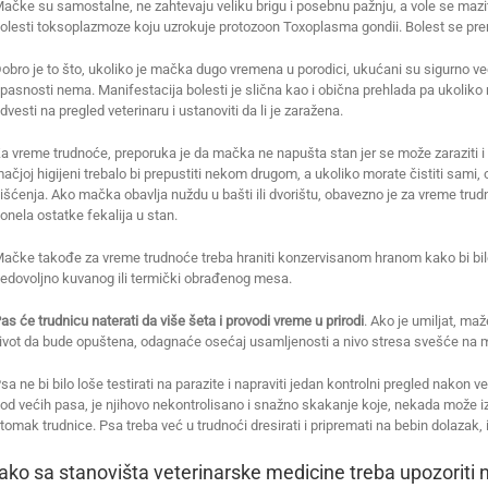
ačke su samostalne, ne zahtevaju veliku brigu i posebnu pažnju, a vole se maziti
olesti toksoplazmoze koju uzrokuje protozoon Toxoplasma gondii. Bolest se pre
obro je to što, ukoliko je mačka dugo vremena u porodici, ukućani su sigurno već p
pasnosti nema. Manifestacija bolesti je slična kao i obična prehlada pa ukoliko ni
dvesti na pregled veterinaru i ustanoviti da li je zaražena.
a vreme trudnoće, preporuka je da mačka ne napušta stan jer se može zaraziti i t
ačjoj higijeni trebalo bi prepustiti nekom drugom, a ukoliko morate čistiti sami, 
išćenja. Ako mačka obavlja nuždu u bašti ili dvorištu, obavezno je za vreme tru
onela ostatke fekalija u stan.
ačke takođe za vreme trudnoće treba hraniti konzervisanom hranom kako bi bil
edovoljno kuvanog ili termički obrađenog mesa.
as će trudnicu naterati da više šeta i provodi vreme u prirodi
. Ako je umiljat, ma
ivot da bude opuštena, odagnaće osećaj usamljenosti a nivo stresa svešće na
sa ne bi bilo loše testirati na parazite i napraviti jedan kontrolni pregled nakon v
od većih pasa, je njihovo nekontrolisano i snažno skakanje koje, nekada može iza
tomak trudnice. Psa treba već u trudnoći dresirati i pripremati na bebin dolazak,
Iako sa stanovišta veterinarske medicine treba upozoriti