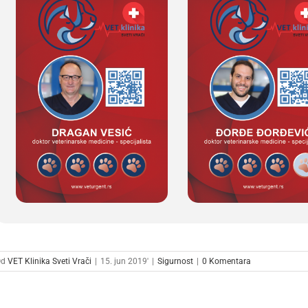
Od
VET Klinika Sveti Vrači
|
15. jun 2019'
|
Sigurnost
|
0 Komentara