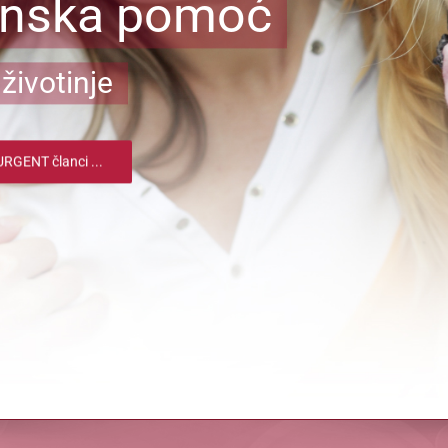
inska pomoć
životinje
RGENT članci ...