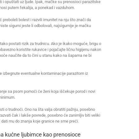
 i opuštati uz ljude. Ipak, mačke su prenosioci parazitske
nosi putem fekalija, a ponekad i vazduhom.
reboleli bolest i razvili imunitet na nju što znači da
ste sigurni jeste li odbolovali, najsigurnije je mačku
ako postati rizik za trudnicu. Ako je ikako moguće, brigu o
obavezno koristite rukavice i pojačajte ličnu higijenu nakon
dnoće naučite da to čini u stanu kako na šapama ne bi
e izbegnute eventualne kontaminacije parazitom iz
ženje sa psom pomoći će ženi koja iščekuje porod i novi
 minimum.
esti o trudnoći. Ono na šta valja obratiti pažnju, posebno
zvati čak i lakše povrede, posebno će zanimljiv biti veliki
 i dati mu do znanja koje granice ne sme preći.
 na kućne ljubimce kao prenosioce