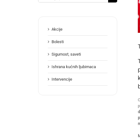
for:
Akcije
Bolesti
Sigurnost, saveti
Ishrana kućnih ljubimaca
Intervencije
O
p
d
p
m
M