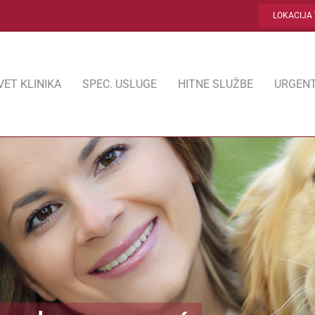
LOKACIJA 
VET KLINIKA
SPEC. USLUGE
HITNE SLUŽBE
URGENT