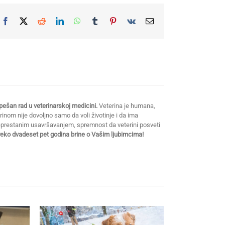
Facebook
X
Reddit
LinkedIn
WhatsApp
Tumblr
Pinterest
Vk
Email
ešan rad u veterinarskoj medicini.
Veterina je humana,
erinom nije dovoljno samo da voli životinje i da ima
neprestanim usavršavanjem, spremnost da veterini posveti
preko dvadeset pet godina brine o Vašim ljubimcima!