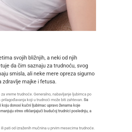
ima svojih bližnjih, a neki od njih
uje da čim saznaju za trudnoću, svog
maju smisla, ali neke mere opreza sigurno
a zdravlje majke i fetusa.
nje za vreme trudnoće. Generalno, nabavljanje ljubimca po
s prilagođavanja koji u trudnoći može biti zahtevan.
Sa
i koju donosi kućni ljubimac upravo ženama koje
smanjuju stres otklanjajući budućoj trudnici poslednju, a
 ili pati od izraženih mučnina u prvim mesecima trudnoće.