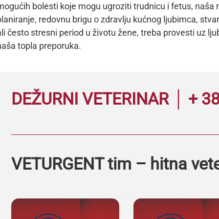
mogućih bolesti koje mogu ugroziti trudnicu i fetus, na
planiranje, redovnu brigu o zdravlju kućnog ljubimca, stv
ali često stresni period u životu žene, treba provesti uz ljub
naša topla preporuka.
DEŽURNI VETERINAR │ + 38
VETURGENT tim – hitna vet