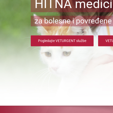
HITNA medic
za bolesne i povređene 
Pogledajte VETURGENT službe
VETU