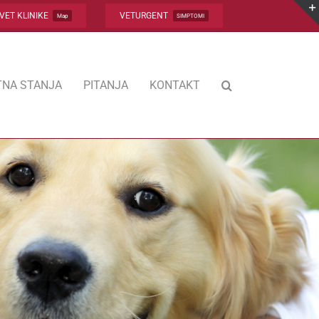
VET KLINIKE
VETURGENT
Map
SIMPTOMI
NA STANJA
PITANJA
KONTAKT