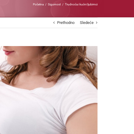
Početna
Sigurnost
Trudnoća i kućni ljubimci
Prethodno
Sledeće