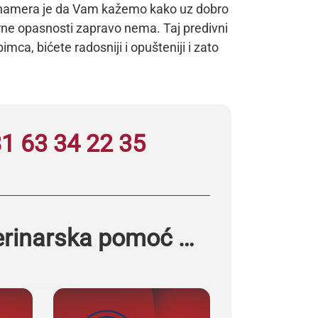
ša namera je da Vam kažemo kako uz dobro
arne opasnosti zapravo nema. Taj predivni
imca, bićete radosniji i opušteniji i zato
1 63 34 22 35
erinarska pomoć …