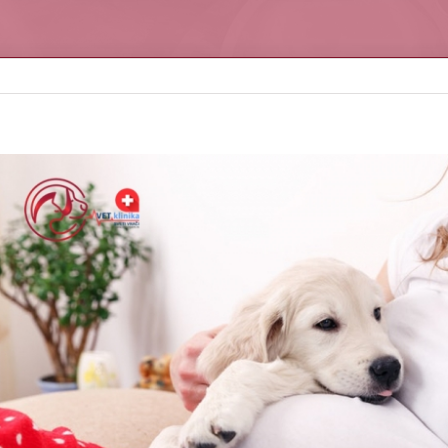
iew
arger
mage