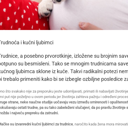
Trudnoća i kućni ljubimci
Trudnice, a posebno prvorotkinje, izložene su brojnim savet
potpuno su besmisleni. Tako se mnogim trudnicama savet
kućnog ljubimca sklone iz kuće. Takvi radikalni potezi ne
bi trebalo primeniti kako bi se izbegle ozbiljne posledice z
no što svakako nije za preporuku jeste udomljavati, primati ili nabavljati životi
rvi put nije poželjno u ovom periodu jer životinja zahteva pažnju i određeni proce
ruge strane, neke naučne studije uočavaju vezu između smirenosti i opuštenost
okušavaju ostati trudne, pa su tako zabeleženi slučajevi, da po pravilu životinje 
ožda i najveću prepreku da zatrudni.
ačke su izvanredni kućni ljubimci za trudnice
, naročito kada žena mora mirovati