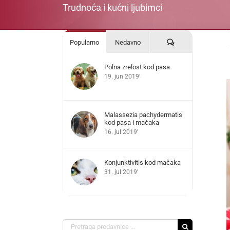
Trudnoća i kućni ljubimci
Komentari
Popularno
Nedavno
Polna zrelost kod pasa
19. jun 2019'
V
L
I
Malassezia pachydermatis
kod pasa i mačaka
16. jul 2019'
Konjunktivitis kod mačaka
31. jul 2019'
Search