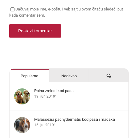
Sačuvaj moje ime, e-poštu i veb sajt u ovom čitaču sledeći put
kada komentarišem.
Komentari
Popularno
Nedavno
Polna zrelost kod pasa
19. jun 2019'
Malassezia pachydermatis kod pasa i mačaka
16. jul 2019'