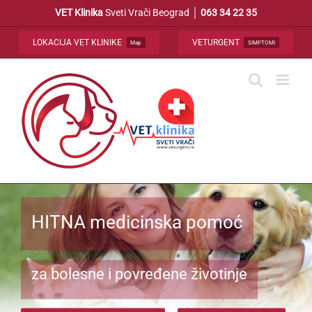
Skip
VET Klinika
Sveti Vrači Beograd │
063 34 22 35
to
content
LOKACIJA VET KLINIKE
VETURGENT
Map
SIMPTOMI
HITNA medicinska pomoć
za bolesne i povređene životinje