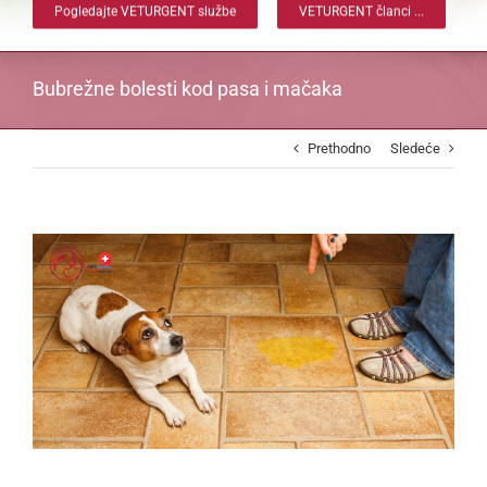
Pogledajte VETURGENT službe
VETURGENT članci ...
Bubrežne bolesti kod pasa i mačaka
Prethodno
Sledeće
View
Larger
Image