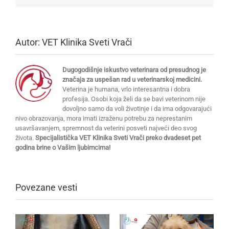
Autor:
VET Klinika Sveti Vrači
Dugogodišnje iskustvo veterinara od presudnog je
značaja za uspešan rad u veterinarskoj medicini.
Veterina je humana, vrlo interesantna i dobra
profesija. Osobi koja želi da se bavi veterinom nije
dovoljno samo da voli životinje i da ima odgovarajući
nivo obrazovanja, mora imati izraženu potrebu za neprestanim
usavršavanjem, spremnost da veterini posveti najveći deo svog
života.
Specijalistička VET Klinika Sveti Vrači preko dvadeset pet
godina brine o Vašim ljubimcima!
Povezane vesti