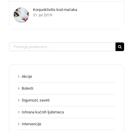
Konjunktivitis kod mačaka
31. jul 2019'
Search
for:
Akcije
Bolesti
Sigurnost, saveti
Ishrana kućnih ljubimaca
Intervencije