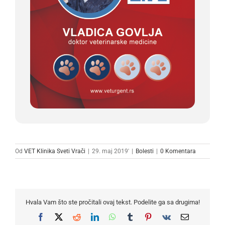
Od
VET Klinika Sveti Vrači
|
29. maj 2019'
|
Bolesti
|
0 Komentara
Hvala Vam što ste pročitali ovaj tekst. Podelite ga sa drugima!
Facebook
X
Reddit
LinkedIn
WhatsApp
Tumblr
Pinterest
Vk
Email