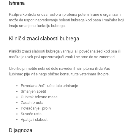
Ishrana
Pažljiva kontrola unosa fosfora i proteina putem hrane u organizam
može da uspori napredovanje bolesti bubrega kod pasa i mačaka koji
imaju smanjenu funkciju bubrega.
Klinički znaci slabosti bubrega
Klinički znaci slabosti bubrega variraju, ali povećana žeđ kod psa ili
mačke je uvek prvi upozoravajući znak i ne sme da se zanemari.
Ukoliko primetite neki od dole navedenih simptoma ili da Vaš
ljubimac pije više nego obično konsultujte veterinara što pre.
Povećana žeđ i učestalo uriniranje
Smanjen apetit
Gubitak telesne mase
Zadah iz usta
Povraćanje i proliv
Suvoća usta
Apatija i slabost
Dijagnoza