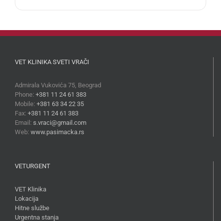
VET KLINIKA SVETI VRAČI
Admirala Vukovića 75, Beograd
Phone:
+381 11 24 61 383
Mobile:
+381 63 34 22 35
Fax:
+381 11 24 61 383
Email:
s.vraci@gmail.com
Web:
www.pasimacka.rs
VETURGENT
VET Klinika
Lokacija
Hitne službe
Urgentna stanja