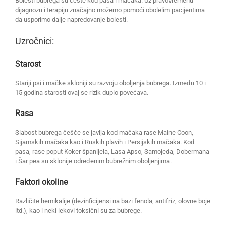
Bolesti bubrega su česte kod pasa i mačaka. Uz pravovremenu
dijagnozu i terapiju značajno možemo pomoći obolelim pacijentima
da usporimo dalje napredovanje bolesti.
Uzročnici:
Starost
Stariji psi i mačke skloniji su razvoju oboljenja bubrega. Između 10 i
15 godina starosti ovaj se rizik duplo povećava.
Rasa
Slabost bubrega češće se javlja kod mačaka rase Maine Coon,
Sijamskih mačaka kao i Ruskih plavih i Persijskih mačaka. Kod
pasa, rase poput Koker španijela, Lasa Apso, Samojeda, Dobermana
i Šar pea su sklonije određenim bubrežnim oboljenjima.
Faktori okoline
Različite hemikalije (dezinficijensi na bazi fenola, antifriz, olovne boje
itd.), kao i neki lekovi toksični su za bubrege.