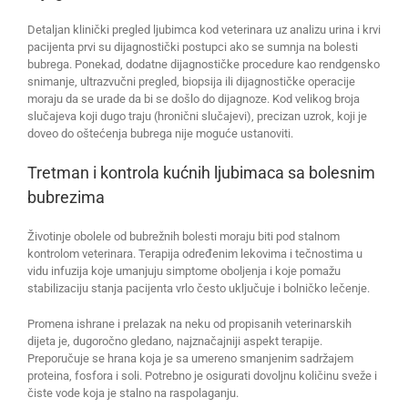
Detaljan klinički pregled ljubimca kod veterinara uz analizu urina i krvi
pacijenta prvi su dijagnostički postupci ako se sumnja na bolesti
bubrega. Ponekad, dodatne dijagnostičke procedure kao rendgensko
snimanje, ultrazvučni pregled, biopsija ili dijagnostičke operacije
moraju da se urade da bi se došlo do dijagnoze. Kod velikog broja
slučajeva koji dugo traju (hronični slučajevi), precizan uzrok, koji je
doveo do oštećenja bubrega nije moguće ustanoviti.
Tretman i kontrola kućnih ljubimaca sa bolesnim
bubrezima
Životinje obolele od bubrežnih bolesti moraju biti pod stalnom
kontrolom veterinara. Terapija određenim lekovima i tečnostima u
vidu infuzija koje umanjuju simptome oboljenja i koje pomažu
stabilizaciju stanja pacijenta vrlo često uključuje i bolničko lečenje.
Promena ishrane i prelazak na neku od propisanih veterinarskih
dijeta je, dugoročno gledano, najznačajniji aspekt terapije.
Preporučuje se hrana koja je sa umereno smanjenim sadržajem
proteina, fosfora i soli. Potrebno je osigurati dovoljnu količinu sveže i
čiste vode koja je stalno na raspolaganju.