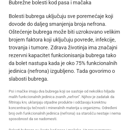
Bubrežne bolesti kod pasa i mačaka
Bolesti bubrega uključuju sve poremećaje koji
dovode do daljeg smanjenja broja nefrona.
Oštećenje bubrega može biti uzrokovano velikim
brojem faktora koji uključuju povrede, infekcije,
trovanja i tumore. Zdrava životinja ima značajni
rezervni kapacitet funkcionisanja bubrega tako
da bolet nastupa kada je oko 75% funkcionalnih
jedinica (nefrona) izgubljeno. Tada govorimo o
slabosti bubrega.
Psi i mačke imaju dva bubrega koji se sastoje od nekoliko hiljada
malih funkcionalnih jedinica zvanih „nefron“. Njihov je zadatak da
filtriraju krv, uklanjaju otpadne produkte i održavaju korektnu
koncentraciju tečnosti i mineralnih materija u organizmu. Određeni
broj ovih funkcionalnih jedinica (nefrona) sa starošću nestaje i nema
sposobnost da se nadomesti.