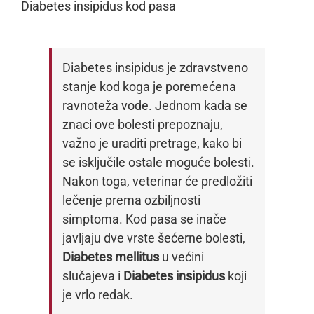
Diabetes insipidus kod pasa
Diabetes insipidus je zdravstveno
stanje kod koga je poremećena
ravnoteža vode. Jednom kada se
znaci ove bolesti prepoznaju,
važno je uraditi pretrage, kako bi
se isključile ostale moguće bolesti.
Nakon toga, veterinar će predložiti
lečenje prema ozbiljnosti
simptoma. Kod pasa se inače
javljaju dve vrste šećerne bolesti,
Diabetes mellitus
u većini
slučajeva i
Diabetes insipidus
koji
je vrlo redak.