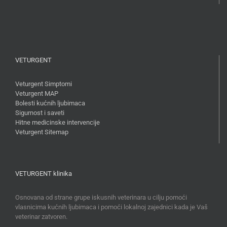
VETURGENT
Veturgent Simptomi
Veturgent MAP
Bolesti kućnih ljubimaca
Sigurnost i saveti
Hitne medicinske intervencije
Veturgent Sitemap
VETURGENT klinika
Osnovana od strane grupe iskusnih veterinara u cilju pomoći
vlasnicima kućnih ljubimaca i pomoći lokalnoj zajednici kada je Vaš
veterinar zatvoren.