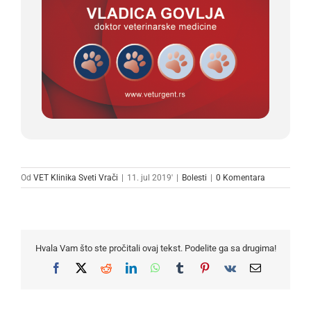
Od
VET Klinika Sveti Vrači
|
11. jul 2019'
|
Bolesti
|
0 Komentara
Hvala Vam što ste pročitali ovaj tekst. Podelite ga sa drugima!
Facebook
X
Reddit
LinkedIn
WhatsApp
Tumblr
Pinterest
Vk
Email