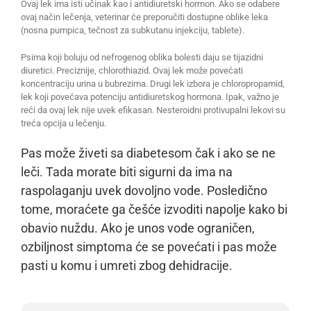
Ovaj lek ima isti učinak kao i antidiuretski hormon. Ako se odabere
ovaj način lečenja, veterinar će preporučiti dostupne oblike leka
(nosna pumpica, tečnost za subkutanu injekciju, tablete).
Psima koji boluju od nefrogenog oblika bolesti daju se tijazidni
diuretici. Preciznije, chlorothiazid. Ovaj lek može povećati
koncentraciju urina u bubrezima. Drugi lek izbora je chloropropamid,
lek koji povećava potenciju antidiuretskog hormona. Ipak, važno je
reći da ovaj lek nije uvek efikasan. Nesteroidni protivupalni lekovi su
treća opcija u lečenju.
Pas može živeti sa diabetesom čak i ako se ne
leči. Tada morate biti sigurni da ima na
raspolaganju uvek dovoljno vode. Posledično
tome, moraćete ga češće izvoditi napolje kako bi
obavio nuždu. Ako je unos vode ograničen,
ozbiljnost simptoma će se povećati i pas može
pasti u komu i umreti zbog dehidracije.