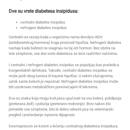
Dve su vrste diabetesa insipidusa:
centralni diabetes insipidus
nefrogeni diabetes insipidus
Centralni se razvija kada u organizmu nema dovoljno ADH
(antidiuretskog hormona) koga proizvodi hipofiza. Nefrogeni diabetes
nastaje kada bubrezi ne reagiraju na taj isti hormon. Bez obzira na
iste simptome, ove dve vrste diabetesa se leče različitim načinima.
I centralni i nefrogeni diabetes insipidus se pojavljuju kao posledica
kongenitalnih defekata. Takođe, centralni diabetes insipidus se
može javiti zbog tumora ili traume hipofize. U nekim slučajevima,
uzrok same bolesti je nepoznat. Nefrogeni diabetes insipidus može
biti uzrokovan metaboličkim poremećajem ili lekovima.
Dva su znaka koja mogu kod pasa upućivati na ovu bolest, polidipsija
(preterana žeđ) i poliurija (preterano mokrenje). Brzo nakon što
primetite ove simptome, bilo bi dobro odvesti psa na veterinarski
pregled i postavljanje ispravne dijagnoze.
Desmopressin se koristi u lečenju centralnog diabetesa insipidusa.