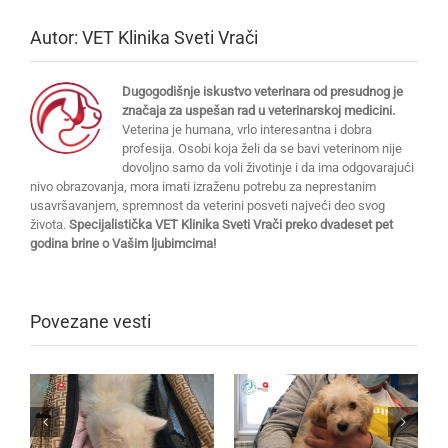
Autor:
VET Klinika Sveti Vrači
Dugogodišnje iskustvo veterinara od presudnog je
značaja za uspešan rad u veterinarskoj medicini.
Veterina je humana, vrlo interesantna i dobra
profesija. Osobi koja želi da se bavi veterinom nije
dovoljno samo da voli životinje i da ima odgovarajući
nivo obrazovanja, mora imati izraženu potrebu za neprestanim
usavršavanjem, spremnost da veterini posveti najveći deo svog
života.
Specijalistička VET Klinika Sveti Vrači preko dvadeset pet
godina brine o Vašim ljubimcima!
Povezane vesti