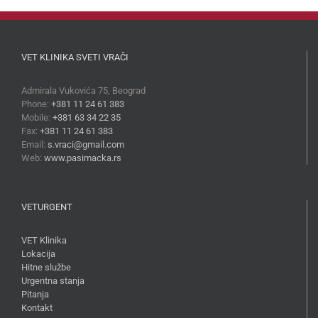
VET KLINIKA SVETI VRAČI
Admirala Vukovića 75, Beograd
Phone:
+381 11 24 61 383
Mobile:
+381 63 34 22 35
Fax:
+381 11 24 61 383
Email:
s.vraci@gmail.com
Web:
www.pasimacka.rs
VETURGENT
VET Klinika
Lokacija
Hitne službe
Urgentna stanja
Pitanja
Kontakt