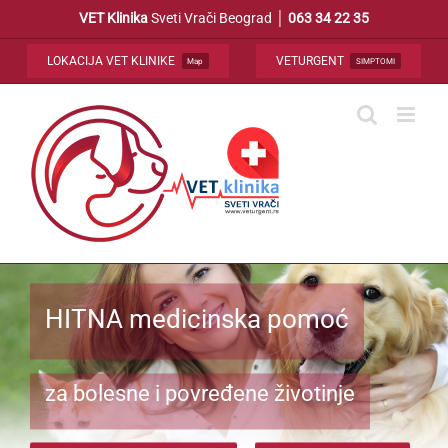
Skip
VET Klinika
Sveti Vrači Beograd │
063 34 22 35
to
content
LOKACIJA VET KLINIKE
VETURGENT
Map
SIMPTOMI
HITNA medicinska pomoć
za bolesne i povređene životinje