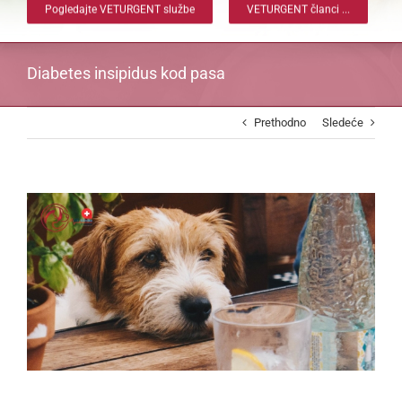
Pogledajte VETURGENT službe
VETURGENT članci ...
Diabetes insipidus kod pasa
Prethodno
Sledeće
View
Larger
Image