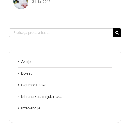
31. jul 2019'
Search
for:
Akcije
Bolesti
Sigurnost, saveti
Ishrana kućnih ljubimaca
Intervencije