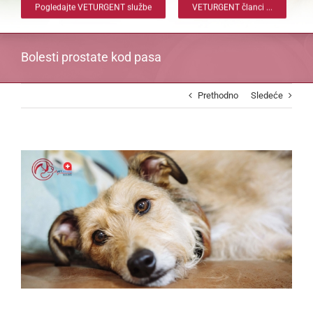
Pogledajte VETURGENT službe
VETURGENT članci ...
Bolesti prostate kod pasa
Prethodno
Sledeće
View
Larger
Image