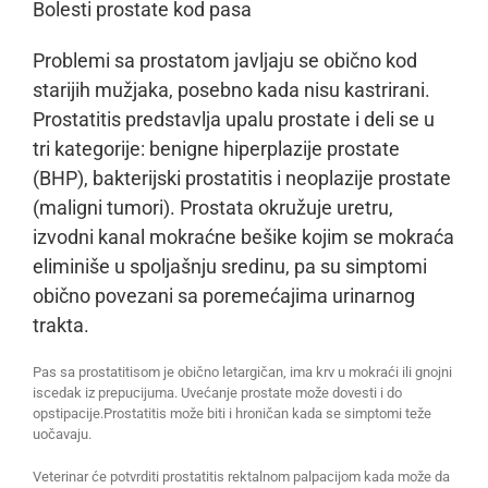
Bolesti prostate kod pasa
Problemi sa prostatom javljaju se obično kod
starijih mužjaka, posebno kada nisu kastrirani.
Prostatitis predstavlja upalu prostate i deli se u
tri kategorije: benigne hiperplazije prostate
(BHP), bakterijski prostatitis i neoplazije prostate
(maligni tumori). Prostata okružuje uretru,
izvodni kanal mokraćne bešike kojim se mokraća
eliminiše u spoljašnju sredinu, pa su simptomi
obično povezani sa poremećajima urinarnog
trakta.
Pas sa prostatitisom je obično letargičan, ima krv u mokraći ili gnojni
iscedak iz prepucijuma. Uvećanje prostate može dovesti i do
opstipacije.Prostatitis može biti i hroničan kada se simptomi teže
uočavaju.
Veterinar će potvrditi prostatitis rektalnom palpacijom kada može da