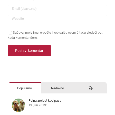
Sačuvaj moje ime, e-poštu i veb sajt u ovom čitaču sledeći put
kada komentarišem.
Komentari
Popularno
Nedavno
Polna zrelost kod pasa
19. jun 2019'