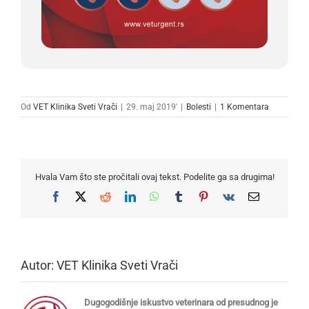
Od
VET Klinika Sveti Vrači
|
29. maj 2019'
|
Bolesti
|
1 Komentara
Hvala Vam što ste pročitali ovaj tekst. Podelite ga sa drugima!
Facebook
X
Reddit
LinkedIn
WhatsApp
Tumblr
Pinterest
Vk
Email
Autor:
VET Klinika Sveti Vrači
Dugogodišnje iskustvo veterinara od presudnog je