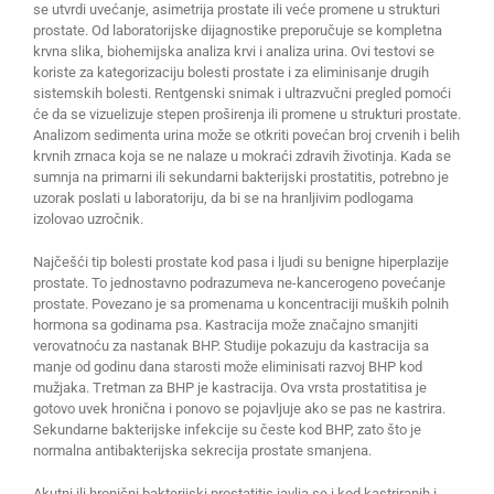
se utvrdi uvećanje, asimetrija prostate ili veće promene u strukturi
prostate. Od laboratorijske dijagnostike preporučuje se kompletna
krvna slika, biohemijska analiza krvi i analiza urina. Ovi testovi se
koriste za kategorizaciju bolesti prostate i za eliminisanje drugih
sistemskih bolesti. Rentgenski snimak i ultrazvučni pregled pomoći
će da se vizuelizuje stepen proširenja ili promene u strukturi prostate.
Analizom sedimenta urina može se otkriti povećan broj crvenih i belih
krvnih zrnaca koja se ne nalaze u mokraći zdravih životinja. Kada se
sumnja na primarni ili sekundarni bakterijski prostatitis, potrebno je
uzorak poslati u laboratoriju, da bi se na hranljivim podlogama
izolovao uzročnik.
Najčešći tip bolesti prostate kod pasa i ljudi su benigne hiperplazije
prostate. To jednostavno podrazumeva ne-kancerogeno povećanje
prostate. Povezano je sa promenama u koncentraciji muških polnih
hormona sa godinama psa. Kastracija može značajno smanjiti
verovatnoću za nastanak BHP. Studije pokazuju da kastracija sa
manje od godinu dana starosti može eliminisati razvoj BHP kod
mužjaka. Tretman za BHP je kastracija. Ova vrsta prostatitisa je
gotovo uvek hronična i ponovo se pojavljuje ako se pas ne kastrira.
Sekundarne bakterijske infekcije su česte kod BHP, zato što je
normalna antibakterijska sekrecija prostate smanjena.
Akutni ili hronični bakterijski prostatitis javlja se i kod kastriranih i