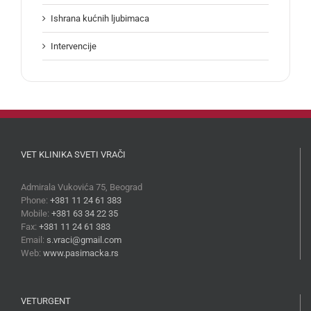
Ishrana kućnih ljubimaca
Intervencije
VET KLINIKA SVETI VRAČI
Admirala Vukovića 75, Beograd
Phone:
+381 11 24 61 383
Mobile:
+381 63 34 22 35
Fax:
+381 11 24 61 383
Email:
s.vraci@gmail.com
Web:
www.pasimacka.rs
VETURGENT