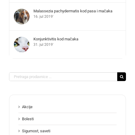
Malassezia pachydermatis kod pasa i mačaka
16. jul 2019'
Konjunktivitis kod mačaka
31. jul 2019'
Search
for:
Akcije
Bolesti
Sigurnost, saveti