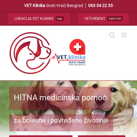
Skip
VET Klinika
Sveti Vrači Beograd │
063 34 22 35
to
content
LOKACIJA VET KLINIKE
VETURGENT
Map
SIMPTOMI
HITNA medicinska pomoć
za bolesne i povređene životinje