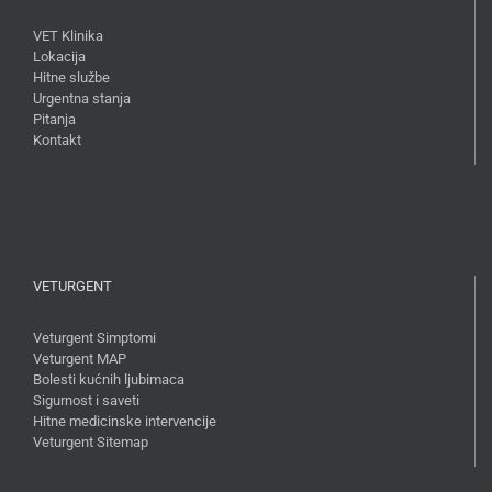
VET Klinika
Lokacija
Hitne službe
Urgentna stanja
Pitanja
Kontakt
VETURGENT
Veturgent Simptomi
Veturgent MAP
Bolesti kućnih ljubimaca
Sigurnost i saveti
Hitne medicinske intervencije
Veturgent Sitemap