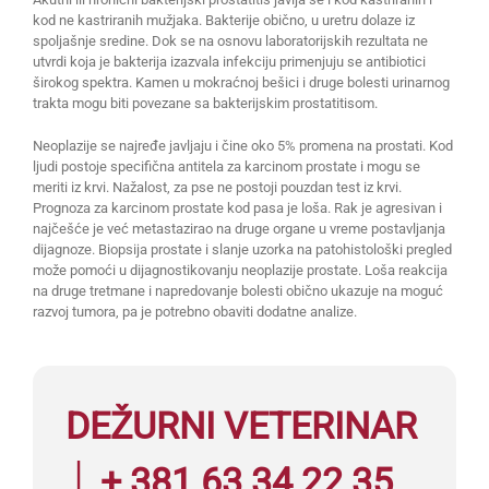
kod ne kastriranih mužjaka. Bakterije obično, u uretru dolaze iz
spoljašnje sredine. Dok se na osnovu laboratorijskih rezultata ne
utvrdi koja je bakterija izazvala infekciju primenjuju se antibiotici
širokog spektra. Kamen u mokraćnoj bešici i druge bolesti urinarnog
trakta mogu biti povezane sa bakterijskim prostatitisom.
Neoplazije se najređe javljaju i čine oko 5% promena na prostati. Kod
ljudi postoje specifična antitela za karcinom prostate i mogu se
meriti iz krvi. Nažalost, za pse ne postoji pouzdan test iz krvi.
Prognoza za karcinom prostate kod pasa je loša. Rak je agresivan i
najčešće je već metastazirao na druge organe u vreme postavljanja
dijagnoze. Biopsija prostate i slanje uzorka na patohistološki pregled
može pomoći u dijagnostikovanju neoplazije prostate. Loša reakcija
na druge tretmane i napredovanje bolesti obično ukazuje na moguć
razvoj tumora, pa je potrebno obaviti dodatne analize.
DEŽURNI VETERINAR
│ + 381 63 34 22 35