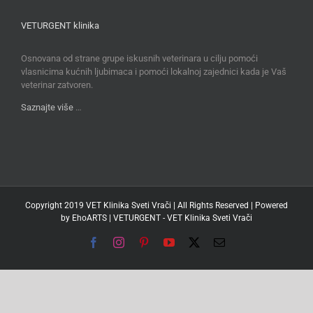
VETURGENT klinika
Osnovana od strane grupe iskusnih veterinara u cilju pomoći
vlasnicima kućnih ljubimaca i pomoći lokalnoj zajednici kada je Vaš
veterinar zatvoren.
Saznajte više
…
Copyright 2019 VET Klinika Sveti Vrači | All Rights Reserved | Powered
by
EhoARTS
|
VETURGENT - VET Klinika Sveti Vrači
Facebook
Instagram
Pinterest
YouTube
X
Email