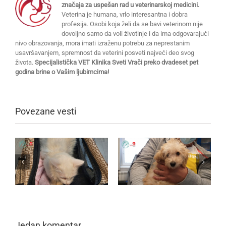
značaja za uspešan rad u veterinarskoj medicini.
Veterina je humana, vrlo interesantna i dobra
profesija. Osobi koja želi da se bavi veterinom nije
dovoljno samo da voli životinje i da ima odgovarajući
nivo obrazovanja, mora imati izraženu potrebu za neprestanim
usavršavanjem, spremnost da veterini posveti najveći deo svog
života.
Specijalistička VET Klinika Sveti Vrači preko dvadeset pet
godina brine o Vašim ljubimcima!
Povezane vesti
Jedan komentar