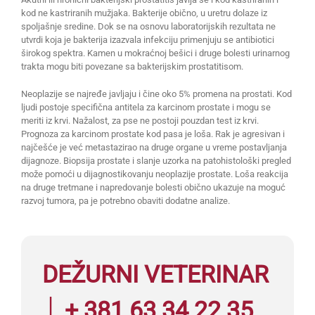
kod ne kastriranih mužjaka. Bakterije obično, u uretru dolaze iz
spoljašnje sredine. Dok se na osnovu laboratorijskih rezultata ne
utvrdi koja je bakterija izazvala infekciju primenjuju se antibiotici
širokog spektra. Kamen u mokraćnoj bešici i druge bolesti urinarnog
trakta mogu biti povezane sa bakterijskim prostatitisom.
Neoplazije se najređe javljaju i čine oko 5% promena na prostati. Kod
ljudi postoje specifična antitela za karcinom prostate i mogu se
meriti iz krvi. Nažalost, za pse ne postoji pouzdan test iz krvi.
Prognoza za karcinom prostate kod pasa je loša. Rak je agresivan i
najčešće je već metastazirao na druge organe u vreme postavljanja
dijagnoze. Biopsija prostate i slanje uzorka na patohistološki pregled
može pomoći u dijagnostikovanju neoplazije prostate. Loša reakcija
na druge tretmane i napredovanje bolesti obično ukazuje na moguć
razvoj tumora, pa je potrebno obaviti dodatne analize.
DEŽURNI VETERINAR
│ + 381 63 34 22 35