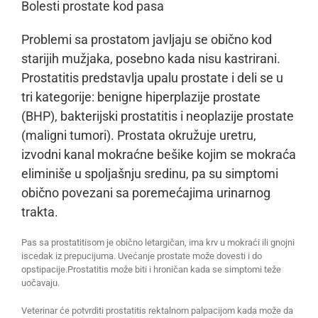
Bolesti prostate kod pasa
Problemi sa prostatom javljaju se obično kod
starijih mužjaka, posebno kada nisu kastrirani.
Prostatitis predstavlja upalu prostate i deli se u
tri kategorije: benigne hiperplazije prostate
(BHP), bakterijski prostatitis i neoplazije prostate
(maligni tumori). Prostata okružuje uretru,
izvodni kanal mokraćne bešike kojim se mokraća
eliminiše u spoljašnju sredinu, pa su simptomi
obično povezani sa poremećajima urinarnog
trakta.
Pas sa prostatitisom je obično letargičan, ima krv u mokraći ili gnojni
iscedak iz prepucijuma. Uvećanje prostate može dovesti i do
opstipacije.Prostatitis može biti i hroničan kada se simptomi teže
uočavaju.
Veterinar će potvrditi prostatitis rektalnom palpacijom kada može da