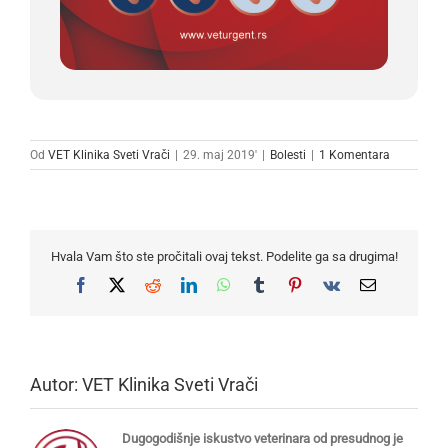
Od
VET Klinika Sveti Vrači
|
29. maj 2019'
|
Bolesti
|
1 Komentara
Hvala Vam što ste pročitali ovaj tekst. Podelite ga sa drugima!
Facebook
X
Reddit
LinkedIn
WhatsApp
Tumblr
Pinterest
Vk
Email
Autor:
VET Klinika Sveti Vrači
Dugogodišnje iskustvo veterinara od presudnog je