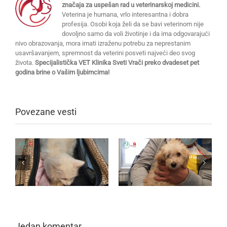
značaja za uspešan rad u veterinarskoj medicini.
Veterina je humana, vrlo interesantna i dobra
profesija. Osobi koja želi da se bavi veterinom nije
dovoljno samo da voli životinje i da ima odgovarajući
nivo obrazovanja, mora imati izraženu potrebu za neprestanim
usavršavanjem, spremnost da veterini posveti najveći deo svog
života.
Specijalistička VET Klinika Sveti Vrači preko dvadeset pet
godina brine o Vašim ljubimcima!
Povezane vesti
Jedan komentar