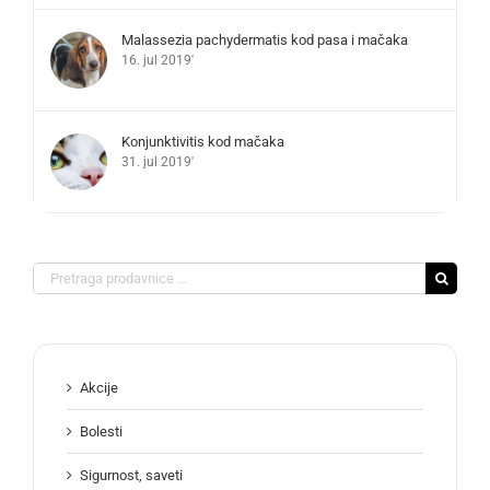
Malassezia pachydermatis kod pasa i mačaka
16. jul 2019'
Konjunktivitis kod mačaka
31. jul 2019'
Search
for:
Akcije
Bolesti
Sigurnost, saveti