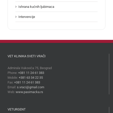
Ishrana kućnih ljubimaca
Intervencije
VET KLINIKA SVETI VRAČI
Admirala Vukovića 75, Beograd
Phone:
+381 11 24 61 383
Mobile:
+381 63 34 22 35
Fax:
+381 11 24 61 383
Email:
s.vraci@gmail.com
Web:
www.pasimacka.rs
VETURGENT