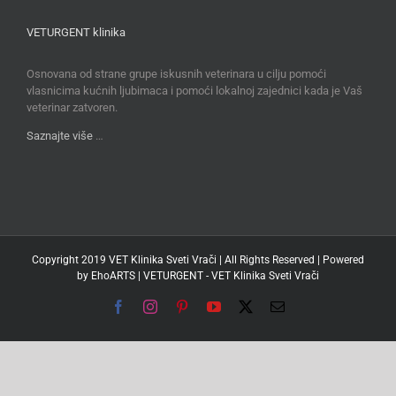
VETURGENT klinika
Osnovana od strane grupe iskusnih veterinara u cilju pomoći
vlasnicima kućnih ljubimaca i pomoći lokalnoj zajednici kada je Vaš
veterinar zatvoren.
Saznajte više
…
Copyright 2019 VET Klinika Sveti Vrači | All Rights Reserved | Powered
by
EhoARTS
|
VETURGENT - VET Klinika Sveti Vrači
Facebook
Instagram
Pinterest
YouTube
X
Email