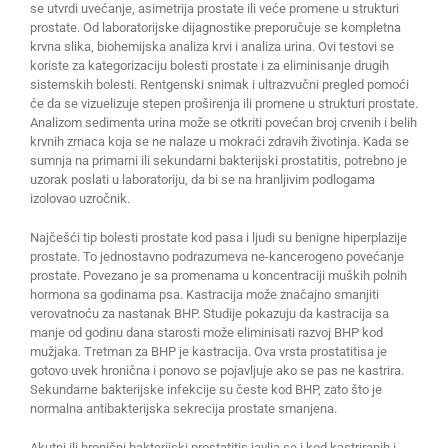
se utvrdi uvećanje, asimetrija prostate ili veće promene u strukturi
prostate. Od laboratorijske dijagnostike preporučuje se kompletna
krvna slika, biohemijska analiza krvi i analiza urina. Ovi testovi se
koriste za kategorizaciju bolesti prostate i za eliminisanje drugih
sistemskih bolesti. Rentgenski snimak i ultrazvučni pregled pomoći
će da se vizuelizuje stepen proširenja ili promene u strukturi prostate.
Analizom sedimenta urina može se otkriti povećan broj crvenih i belih
krvnih zrnaca koja se ne nalaze u mokraći zdravih životinja. Kada se
sumnja na primarni ili sekundarni bakterijski prostatitis, potrebno je
uzorak poslati u laboratoriju, da bi se na hranljivim podlogama
izolovao uzročnik.
Najčešći tip bolesti prostate kod pasa i ljudi su benigne hiperplazije
prostate. To jednostavno podrazumeva ne-kancerogeno povećanje
prostate. Povezano je sa promenama u koncentraciji muških polnih
hormona sa godinama psa. Kastracija može značajno smanjiti
verovatnoću za nastanak BHP. Studije pokazuju da kastracija sa
manje od godinu dana starosti može eliminisati razvoj BHP kod
mužjaka. Tretman za BHP je kastracija. Ova vrsta prostatitisa je
gotovo uvek hronična i ponovo se pojavljuje ako se pas ne kastrira.
Sekundarne bakterijske infekcije su česte kod BHP, zato što je
normalna antibakterijska sekrecija prostate smanjena.
Akutni ili hronični bakterijski prostatitis javlja se i kod kastriranih i