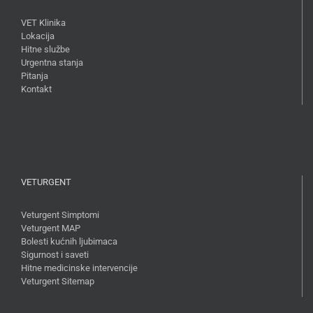
VET Klinika
Lokacija
Hitne službe
Urgentna stanja
Pitanja
Kontakt
VETURGENT
Veturgent Simptomi
Veturgent MAP
Bolesti kućnih ljubimaca
Sigurnost i saveti
Hitne medicinske intervencije
Veturgent Sitemap