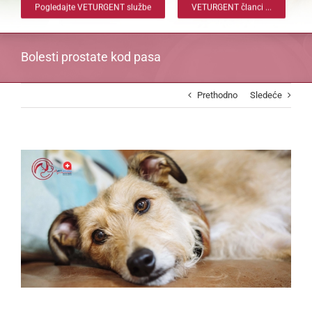
Pogledajte VETURGENT službe
VETURGENT članci ...
Bolesti prostate kod pasa
Prethodno
Sledeće
View
Larger
Image