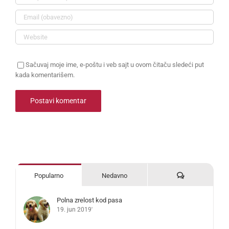
Sačuvaj moje ime, e-poštu i veb sajt u ovom čitaču sledeći put
kada komentarišem.
Komentari
Popularno
Nedavno
Polna zrelost kod pasa
19. jun 2019'