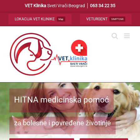
Skip
VET Klinika
Sveti Vrači Beograd │
063 34 22 35
to
content
LOKACIJA VET KLINIKE
VETURGENT
Map
SIMPTOMI
HITNA medicinska pomoć
za bolesne i povređene životinje