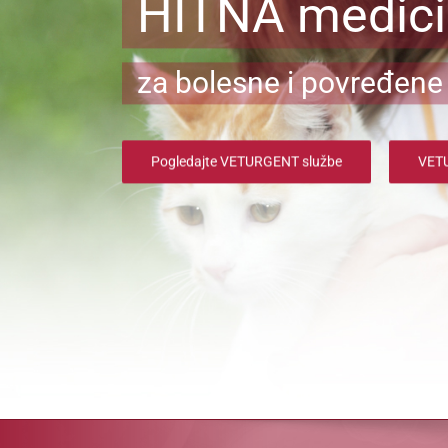
HITNA medic
za bolesne i povređene 
Pogledajte VETURGENT službe
VETU