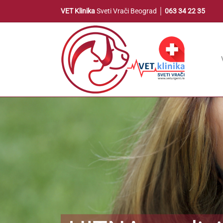
Skip
VET Klinika
Sveti Vrači Beograd │
063 34 22 35
to
content