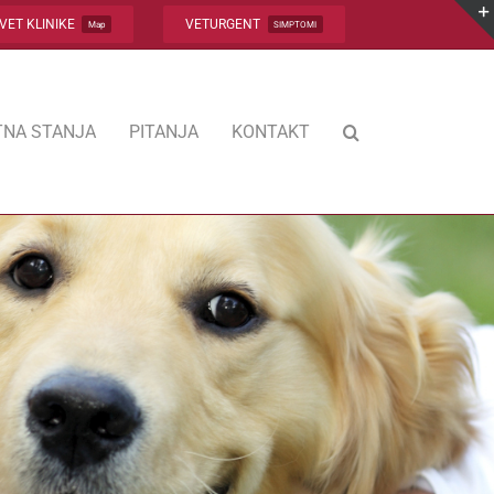
VET KLINIKE
VETURGENT
Map
SIMPTOMI
NA STANJA
PITANJA
KONTAKT