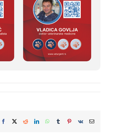
Facebook
X
Reddit
LinkedIn
WhatsApp
Tumblr
Pinterest
Vk
Email