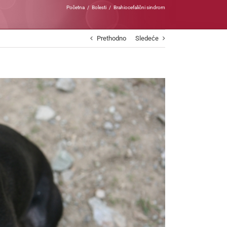
Početna
Bolesti
Brahiocefalični sindrom
Prethodno
Sledeće