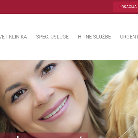
LOKACIJA 
VET KLINIKA
SPEC. USLUGE
HITNE SLUŽBE
URGENT