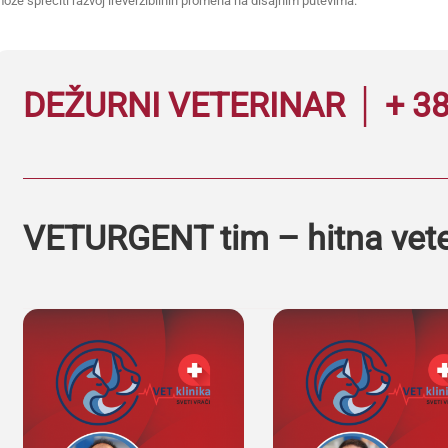
ože sprečiti razvoj ireverzibilnih promena na disajnim putevima.
DEŽURNI VETERINAR │ + 38
VETURGENT tim – hitna vet