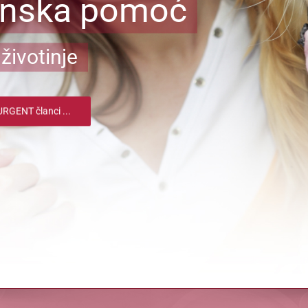
inska pomoć
životinje
RGENT članci ...