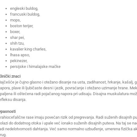
engleski buldog,
francuski buldog,
mops,
boston terijer,
boxer,
shar pei,
shih tzu,
kavalier king charles,
lhasa apso,
pekinezer,
persijske i himalajske mačke
linički znaci
ajčešće je čujno glasno i otežano disanje na usta, zadihanost, hrkanje, kašalj, 
apora, plave ili ljubičaste desni i jezik, povraćanje i otežano uzimanje hrane. M
paljena ili oštećena radi pojačanog napora pri udisaju. Disajna muskulatura mož
efleksu disanja.
pasnosti
rahiocefalične rase imaju povećan rizik od pregrevanja. Radi suženih disajnih p
olazi do dodatnog otoka i upale već ionako suženih disajnih puteva. Na taj se n
adi nedelotvornosti dahtanja. Već samo normalno uzbuđenje, umerena fizička akt
rug.