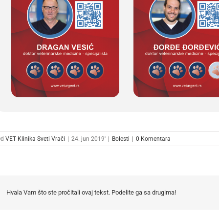
Od
VET Klinika Sveti Vrači
|
24. jun 2019'
|
Bolesti
|
0 Komentara
Hvala Vam što ste pročitali ovaj tekst. Podelite ga sa drugima!