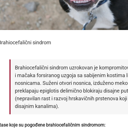
Brahiocefalični sindrom
Brahiocefalični sindrom uzrokovan je kompromit
i mačaka forsiranog uzgoja sa sabijenim kostima l
nosnicama. Suženi otvori nosnica, izduženo meko n
preklapaju epiglotis delimično blokiraju disajne pu
(nepravilan rast i razvoj hrskavičnih prstenova koji
disajnim kanalima).
Rase koje su pogođene brahiocefaličnim sindromom: