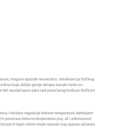
gasovi, moguće epizode nesvestice, netolerancija fizičkog
eka tkiva koja oblažu gornje disajne kanale često su
e biti neuobičajeno jaka radi povećanog truda pri fizičkom
uteva i otežane regulacije telesne temperature dahtanjem
ačin povećava telesna temperatura psa, ali i anksioznost
ivnost ili toplo vreme može izazvati ovaj opasan začarani