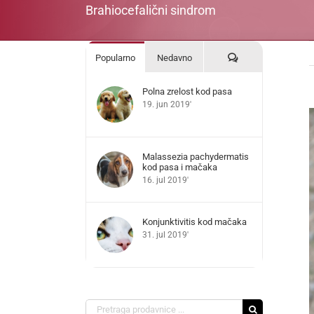
Brahiocefalični sindrom
Komentari
Popularno
Nedavno
Polna zrelost kod pasa
19. jun 2019'
V
L
I
Malassezia pachydermatis
kod pasa i mačaka
16. jul 2019'
Konjunktivitis kod mačaka
31. jul 2019'
Search