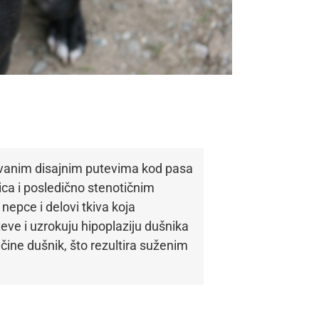
ovanim disajnim putevima kod pasa
ica i posledično stenotičnim
epce i delovi tkiva koja
teve i uzrokuju hipoplaziju dušnika
 čine dušnik, što rezultira suženim