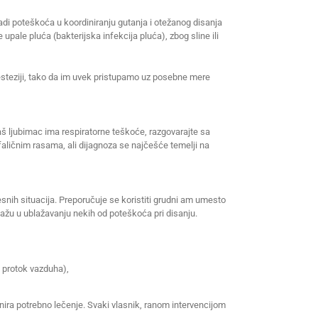
adi poteškoća u koordiniranju gutanja i otežanog disanja
e upale pluća (bakterijska infekcija pluća), zbog sline ili
anesteziji, tako da im uvek pristupamo uz posebne mere
vaš ljubimac ima respiratorne teškoće, razgovarajte sa
ičnim rasama, ali dijagnoza se najčešće temelji na
esnih situacija. Preporučuje se koristiti grudni am umesto
mažu u ublažavanju nekih od poteškoća pri disanju.
 protok vazduha),
nira potrebno lečenje. Svaki vlasnik, ranom intervencijom