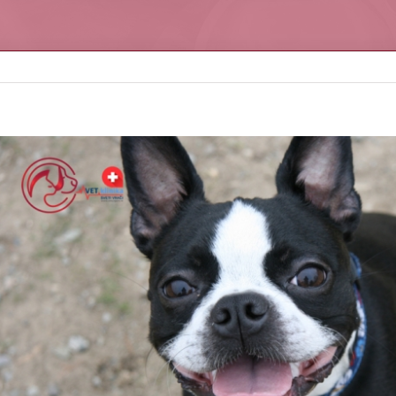
iew
arger
mage