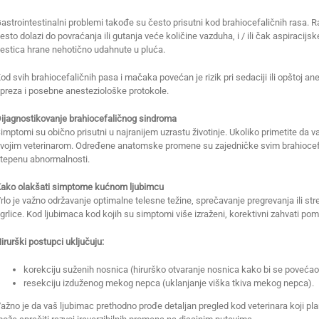
astrointestinalni problemi takođe su često prisutni kod brahiocefaličnih rasa. R
esto dolazi do povraćanja ili gutanja veće količine vazduha, i / ili čak aspiracijsk
estica hrane nehotično udahnute u pluća.
od svih brahiocefaličnih pasa i mačaka povećan je rizik pri sedaciji ili opštoj 
preza i posebne anesteziološke protokole.
ijagnostikovanje brahiocefaličnog sindroma
imptomi su obično prisutni u najranijem uzrastu životinje. Ukoliko primetite da 
vojim veterinarom. Određene anatomske promene su zajedničke svim brahiocefal
tepenu abnormalnosti.
ako olakšati simptome kućnom ljubimcu
rlo je važno održavanje optimalne telesne težine, sprečavanje pregrevanja ili str
grlice. Kod ljubimaca kod kojih su simptomi više izraženi, korektivni zahvati po
irurški postupci uključuju:
korekciju suženih nosnica (hirurško otvaranje nosnica kako bi se povećao
resekciju izduženog mekog nepca (uklanjanje viška tkiva mekog nepca).
ažno je da vaš ljubimac prethodno prođe detaljan pregled kod veterinara koji pla