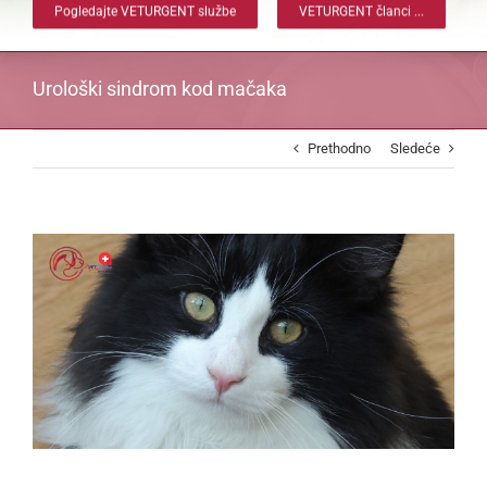
Pogledajte VETURGENT službe
VETURGENT članci ...
Urološki sindrom kod mačaka
Prethodno
Sledeće
View
Larger
Image