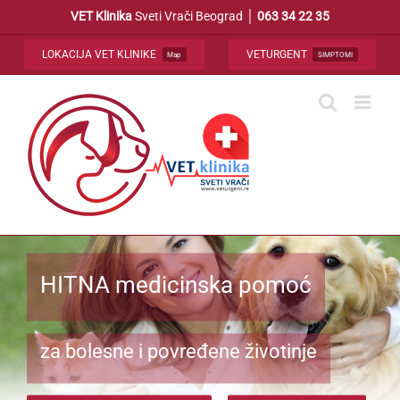
Skip
VET Klinika
Sveti Vrači Beograd │
063 34 22 35
to
content
LOKACIJA VET KLINIKE
VETURGENT
Map
SIMPTOMI
HITNA medicinska pomoć
za bolesne i povređene životinje