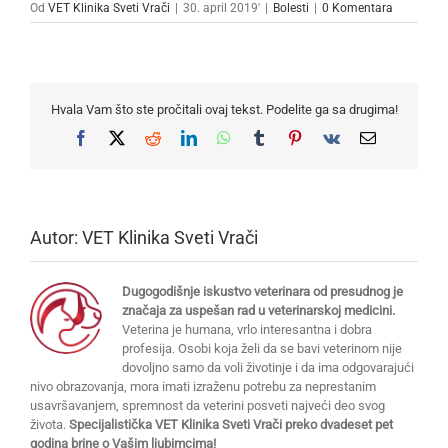
Od
VET Klinika Sveti Vrači
|
30. april 2019'
|
Bolesti
|
0 Komentara
Hvala Vam što ste pročitali ovaj tekst. Podelite ga sa drugima!
Facebook
X
Reddit
LinkedIn
WhatsApp
Tumblr
Pinterest
Vk
Email
Autor:
VET Klinika Sveti Vrači
Dugogodišnje iskustvo veterinara od presudnog je
značaja za uspešan rad u veterinarskoj medicini.
Veterina je humana, vrlo interesantna i dobra
profesija. Osobi koja želi da se bavi veterinom nije
dovoljno samo da voli životinje i da ima odgovarajući
nivo obrazovanja, mora imati izraženu potrebu za neprestanim
usavršavanjem, spremnost da veterini posveti najveći deo svog
života.
Specijalistička VET Klinika Sveti Vrači preko dvadeset pet
godina brine o Vašim ljubimcima!