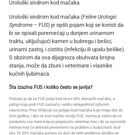
Urološki sindrom kod mačaka
Urološki sindrom kod mačaka (
Feline Urologic
Syndrome – FUS
) je opšti pojam koji se koristi da
bi se opisali poremećaji u donjem urinarnom
traktu, uključujući kamen u bubregu i bešici,
urinarni zastoj, i cistitis (infekciju ili upalu bešike).
S obzirom da ova dijagnoza obuhvata brojna
stanja, može da zbuni i veterinare i vlasnike
kućnih ljubimaca.
Šta izaziva FUS i koliko često se javlja?
Poznato je da se FUS javlja kod skoro 30% domaćih mačaka, a
patnja koja prati FUS izazvaće i veliku nelagodnost njihovim
vlasnicima. Prve infekcije se javljaju kod mačaka koje imaju dve do
šest godina, i ako se kod mačke razvije FUS, veoma je važno da se
preduzmu sve mere koje je preporučio veterinar, kao i da se sprovede
tretman koji će delovati preventivno na problem u budućnosti. Kod
oko 10-20% mačaka ponovo će doći do istih problema ukoliko ne