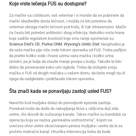
Koje vrste lečenja FUS su dostupne?
Za mačke sa cistitisom, vaš veterinar i vi morate da se pobrinete da
mački obezbedite dosta tečnost, i možda će biti potrebno da
veterinar ubrizga mački tečnost pod kožu, ili čak intravenozno. Mački
će često biti potrebni antibiotici zbog infekcija. Nekoliko vrsta hrane
koje sadrže regulatore kiselosti koje smo ranije spomenuli su:
Science Diet’s CD
,
Purina CNM
,
Wysong’s Uretic Diet
. Neophodno je
da vaša mačka pije više vode tokom oporavka od FUS. Treba pažljivo
da pratite koliko vode i hrane uzima vaša mačka i koliko urina
izmokri, pa je bolje da stavite manje posipa u kutiju. Takođe bi bilo
dobro da proveravate kako urin izgleda. Treba da izolujete svoju
mačku s FUS od drugih mačaka u vašem domu, da biste mogli nju ili
njega da nadgledate i podržavate tokom oporavka.
Šta znači kada se ponavljaju zastoji usled FUS?
Naročito kod mužjaka dolazi do ponovljenih epizoda zastoja.
Ponekad može da dođe do nakupljanja tkiva s ožiljcima duž zida
uretre, što dovodi do sužavanja kanala. Takve mačke su kandidati za
operaciju koja se naziva „perinealna uretrostroma“, kojom se
uvećava otvor uretre skraćivanjem penisa mužjaka i uretre da bi se
proširio mokraćni kanal. Hirurška intervencija treba da bude