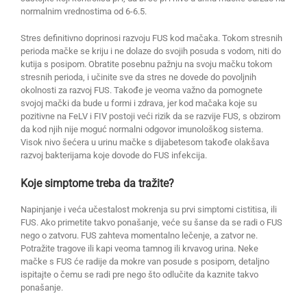
normalnim vrednostima od 6-6.5.
Stres definitivno doprinosi razvoju FUS kod mačaka. Tokom stresnih
perioda mačke se kriju i ne dolaze do svojih posuda s vodom, niti do
kutija s posipom. Obratite posebnu pažnju na svoju mačku tokom
stresnih perioda, i učinite sve da stres ne dovede do povoljnih
okolnosti za razvoj FUS. Takođe je veoma važno da pomognete
svojoj mački da bude u formi i zdrava, jer kod mačaka koje su
pozitivne na FeLV i FIV postoji veći rizik da se razvije FUS, s obzirom
da kod njih nije moguć normalni odgovor imunološkog sistema.
Visok nivo šećera u urinu mačke s dijabetesom takođe olakšava
razvoj bakterijama koje dovode do FUS infekcija.
Koje simptome treba da tražite?
Napinjanje i veća učestalost mokrenja su prvi simptomi cistitisa, ili
FUS. Ako primetite takvo ponašanje, veće su šanse da se radi o FUS
nego o zatvoru. FUS zahteva momentalno lečenje, a zatvor ne.
Potražite tragove ili kapi veoma tamnog ili krvavog urina. Neke
mačke s FUS će radije da mokre van posude s posipom, detaljno
ispitajte o čemu se radi pre nego što odlučite da kaznite takvo
ponašanje.