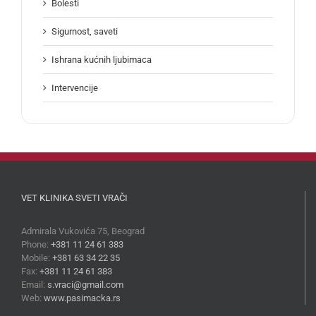
Bolesti
Sigurnost, saveti
Ishrana kućnih ljubimaca
Intervencije
VET KLINIKA SVETI VRAČI
Admirala Vukovića 75, Beograd
Phone:
+381 11 24 61 383
Mobile:
+381 63 34 22 35
Fax:
+381 11 24 61 383
Email:
s.vraci@gmail.com
Web:
www.pasimacka.rs