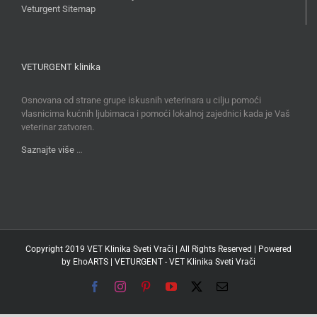
Veturgent Sitemap
VETURGENT klinika
Osnovana od strane grupe iskusnih veterinara u cilju pomoći
vlasnicima kućnih ljubimaca i pomoći lokalnoj zajednici kada je Vaš
veterinar zatvoren.
Saznajte više
…
Copyright 2019 VET Klinika Sveti Vrači | All Rights Reserved | Powered
by
EhoARTS
|
VETURGENT - VET Klinika Sveti Vrači
Facebook
Instagram
Pinterest
YouTube
X
Email