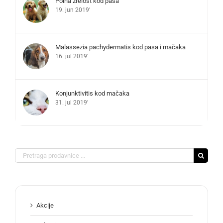
Polna zrelost kod pasa
19. jun 2019'
Malassezia pachydermatis kod pasa i mačaka
16. jul 2019'
Konjunktivitis kod mačaka
31. jul 2019'
Search
for:
Akcije