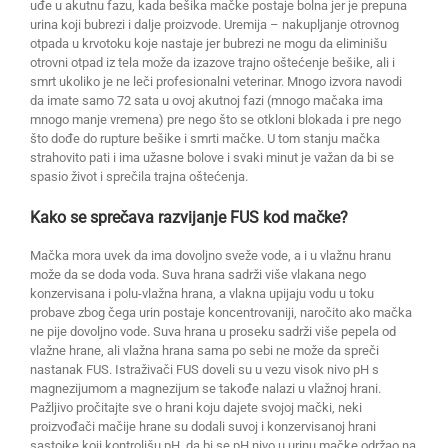
uđe u akutnu fazu, kada bešika mačke postaje bolna jer je prepuna
urina koji bubrezi i dalje proizvode. Uremija – nakupljanje otrovnog
otpada u krvotoku koje nastaje jer bubrezi ne mogu da eliminišu
otrovni otpad iz tela može da izazove trajno oštećenje bešike, ali i
smrt ukoliko je ne leči profesionalni veterinar. Mnogo izvora navodi
da imate samo 72 sata u ovoj akutnoj fazi (mnogo mačaka ima
mnogo manje vremena) pre nego što se otkloni blokada i pre nego
što dođe do rupture bešike i smrti mačke. U tom stanju mačka
strahovito pati i ima užasne bolove i svaki minut je važan da bi se
spasio život i sprečila trajna oštećenja.
Kako se sprečava razvijanje FUS kod mačke?
Mačka mora uvek da ima dovoljno sveže vode, a i u vlažnu hranu
može da se doda voda. Suva hrana sadrži više vlakana nego
konzervisana i polu-vlažna hrana, a vlakna upijaju vodu u toku
probave zbog čega urin postaje koncentrovaniji, naročito ako mačka
ne pije dovoljno vode. Suva hrana u proseku sadrži više pepela od
vlažne hrane, ali vlažna hrana sama po sebi ne može da spreči
nastanak FUS. Istraživači FUS doveli su u vezu visok nivo pH s
magnezijumom a magnezijum se takođe nalazi u vlažnoj hrani.
Pažljivo pročitajte sve o hrani koju dajete svojoj mački, neki
proizvođači mačije hrane su dodali suvoj i konzervisanoj hrani
sastojke koji kontrolišu pH, da bi se pH nivo u urinu mačke održao na