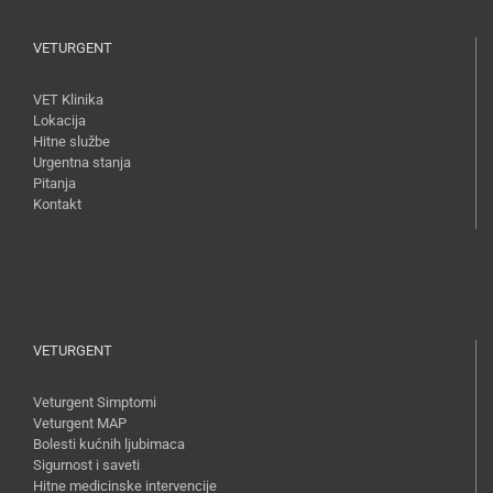
VETURGENT
VET Klinika
Lokacija
Hitne službe
Urgentna stanja
Pitanja
Kontakt
VETURGENT
Veturgent Simptomi
Veturgent MAP
Bolesti kućnih ljubimaca
Sigurnost i saveti
Hitne medicinske intervencije