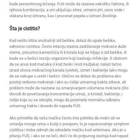
bude preventivnog lečenja. FUS može da izazove nekoliko faktora, ili
njihova kombinacija, a oni uključuju stres, urinarni pH, unos vode i
vlakana kroz ishranu, kao i procenat pepela u ishrani životinje.
Šta je cistitis?
Kad nešto iritira unutrašnji zid bešike, dolazi do upale bešike,
odnosno cistitisa. Često iritaciju izaziva zadržavanje mokraće duže
vreme, prisustvo kamenčića ili kristala koji se trljaju o zid bešike, ili
kada se u bešici razviju organizmi koji izazivaju infekcije. S obzirom
da se anus kod mačaka (i kod ženki i kod mužjaka) nalazi tačno
iznad otvora mokraćnog kanala (uretre), izmet i bakterije lako mogu
da se nakupe u uretri i bešici. Obično ne dolazi do problema ako
postoji redovno mokrenje i ako su ćelije urinarnog trakta zdrave, ali
problem može da nastane sa smanjivanjem volumena mokraće (što
dovodi do povećavanja koncentracije urina), a kristali, bakterije, i
ćelije koje su se odvojile, mogu da poremete normalnu odbranu
urinarnog trakta i dovedu do napada FUS.
Ako primetite da vaša mačka često ima potrebu da mokri ali ne
ostavlja mnogo urina u kutiji s posipom, to je najverovatnije simptom
cistitisa i treba odmah da odvedete mačku kod veterinara. Ako je u
pitanju FUS, i ako se ne leči, doći će do potpunog zastoja kad napad