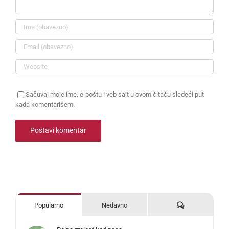
Sačuvaj moje ime, e-poštu i veb sajt u ovom čitaču sledeći put
kada komentarišem.
Komentari
Popularno
Nedavno