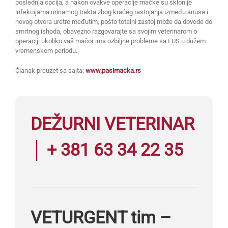
poslednja opcija, a nakon ovakve operacije mačke su sklonije
infekcijama urinarnog trakta zbog kraćeg rastojanja između anusa i
novog otvora uretre međutim, pošto totalni zastoj može da dovede do
smrtnog ishoda, obavezno razgovarajte sa svojim veterinarom o
operaciji ukoliko vaš mačor ima ozbiljne probleme sa FUS u dužem
vremenskom periodu.
Članak preuzet sa sajta:
www.pasimacka.rs
DEŽURNI VETERINAR
│ + 381 63 34 22 35
VETURGENT tim –