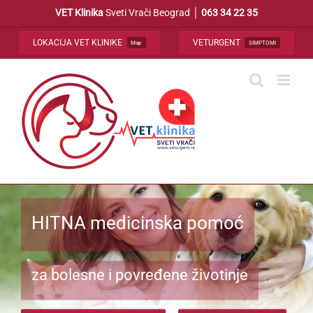
Skip
VET Klinika
Sveti Vrači Beograd │
063 34 22 35
to
content
LOKACIJA VET KLINIKE
VETURGENT
Map
SIMPTOMI
HITNA medicinska pomoć
za bolesne i povređene životinje