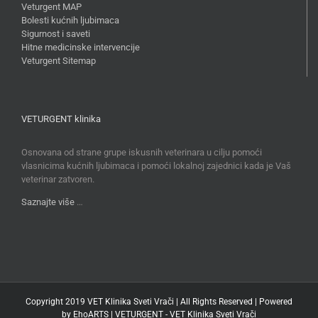
Veturgent MAP
Bolesti kućnih ljubimaca
Sigurnost i saveti
Hitne medicinske intervencije
Veturgent Sitemap
VETURGENT klinika
Osnovana od strane grupe iskusnih veterinara u cilju pomoći
vlasnicima kućnih ljubimaca i pomoći lokalnoj zajednici kada je Vaš
veterinar zatvoren.
Saznajte više
…
Copyright 2019 VET Klinika Sveti Vrači | All Rights Reserved | Powered
by
EhoARTS
|
VETURGENT - VET Klinika Sveti Vrači