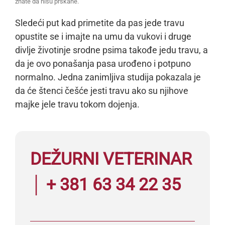
znate da nisu prskane.
Sledeći put kad primetite da pas jede travu
opustite se i imajte na umu da vukovi i druge
divlje životinje srodne psima takođe jedu travu, a
da je ovo ponašanja pasa urođeno i potpuno
normalno. Jedna zanimljiva studija pokazala je
da će štenci češće jesti travu ako su njihove
majke jele travu tokom dojenja.
DEŽURNI VETERINAR
│ + 381 63 34 22 35