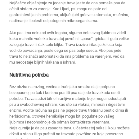
Najčešće objašnjenje za jedenje trave jeste da ona pomaže psu da
očisti sistem za varenje. Kao i ljudi, psi mogu da pate od
gastrointestijalnih problema, uključujući grčeve u stomaku, mučninu,
nadimanje i bolesti od patogenih mikroorganizama.
Ako pas ima neku od ovih tegoba, sigurno ćete svog ljubimca videti
kako mahnito vuče ka travnatoj površini i „pase“, gricka ili guta velike
zalogaje trave ili čak celu biljku. Trava izaziva iritaciju želuca koja
vodi do povraćanja, posle čega se pas bolje oseća. Ako pas jede
travu to ne znači automatski da ima problema sa varenjem, već da
mu nedostaje biljnih vlakana u ishrani.
Nutritivna potreba
Bez obzira na razlog, većina stručnjaka smatra da je potpuno
bezopasno, pa čak i korisno pustiti psa da jede travu kada oseti
potrebu. Trava sadrži bitne hranljive materije koje mogu nedostajati
psu u svakodnevnoj ishrani, kao što su vlakna, minerali i digestivni
enzimi. Vodite računa na pas ne pojede travu tretiranu pesticidima ili
herbicidima. Otrovne hemikalije mogu biti pogubne po vašeg
ljubimca i neophodno je da odmah kontaktirate veterinara.
Najsigurnije je da psu zasadite travu u četvrtastoj saksiji koju možete
držati u stanu ili ga puštati na travnate površine za koje provereno