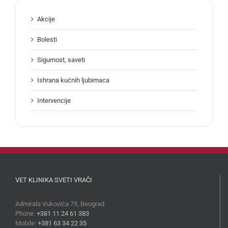
Akcije
Bolesti
Sigurnost, saveti
Ishrana kućnih ljubimaca
Intervencije
VET KLINIKA SVETI VRAČI
Admirala Vukovića 75, Beograd
Phone:
+381 11 24 61 383
Mobile:
+381 63 34 22 35