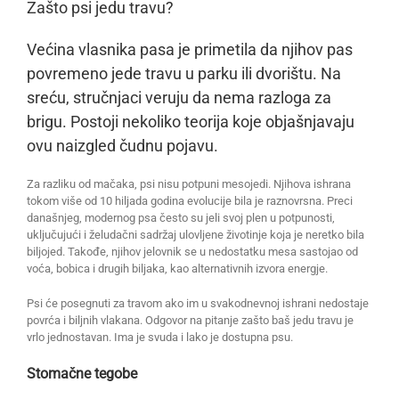
Zašto psi jedu travu?
Većina vlasnika pasa je primetila da njihov pas
povremeno jede travu u parku ili dvorištu. Na
sreću, stručnjaci veruju da nema razloga za
brigu. Postoji nekoliko teorija koje objašnjavaju
ovu naizgled čudnu pojavu.
Za razliku od mačaka, psi nisu potpuni mesojedi. Njihova ishrana
tokom više od 10 hiljada godina evolucije bila je raznovrsna. Preci
današnjeg, modernog psa često su jeli svoj plen u potpunosti,
uključujući i želudačni sadržaj ulovljene životinje koja je neretko bila
biljojed. Takođe, njihov jelovnik se u nedostatku mesa sastojao od
voća, bobica i drugih biljaka, kao alternativnih izvora energje.
Psi će posegnuti za travom ako im u svakodnevnoj ishrani nedostaje
povrća i biljnih vlakana. Odgovor na pitanje zašto baš jedu travu je
vrlo jednostavan. Ima je svuda i lako je dostupna psu.
Stomačne tegobe