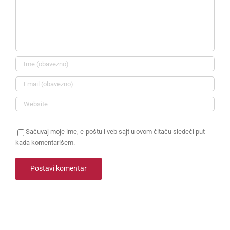
Sačuvaj moje ime, e-poštu i veb sajt u ovom čitaču sledeći put
kada komentarišem.