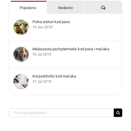
Komentari
Popularno
Nedavno
Polna zrelost kod pasa
19. jun 2019'
Malassezia pachydermatis kod pasa i mačaka
16. jul 2019'
Konjunktivitis kod mačaka
31. jul 2019'
Search
for: