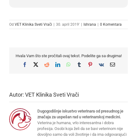
Od
VET Klinika Sveti Vrači
|
30. april 2019'
|
Ishrana
|
0 Komentara
Hvala Vam što ste pročitali ovaj tekst. Podelite ga sa drugima!
Facebook
X
Reddit
LinkedIn
WhatsApp
Tumblr
Pinterest
Vk
Email
Autor:
VET Klinika Sveti Vrači
Dugogodišnje iskustvo veterinara od presudnog je
značaja za uspešan rad u veterinarskoj medicini.
Veterina je humana, vrlo interesantna i dobra
profesija. Osobi koja želi da se bavi veterinom nije
dovoljno samo da voli životinje i da ima odgovarajući