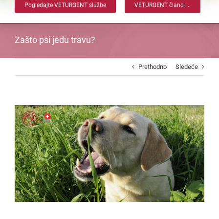
Pogledajte VETURGENT službe
VETURGENT članci ...
Zašto psi jedu travu?
Prethodno
Sledeće
View
Larger
Image