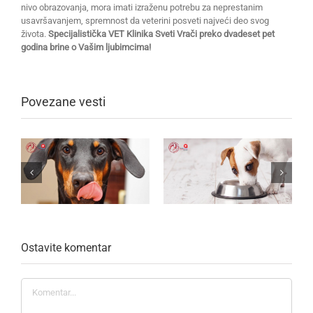
nivo obrazovanja, mora imati izraženu potrebu za neprestanim
usavršavanjem, spremnost da veterini posveti najveći deo svog
života.
Specijalistička VET Klinika Sveti Vrači preko dvadeset pet
godina brine o Vašim ljubimcima!
Povezane vesti
Ostavite komentar
Komentar