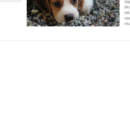
izg
ško
tak
vas
m