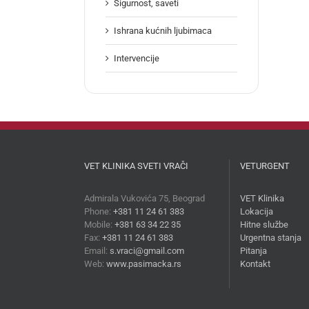
Sigurnost, saveti
Ishrana kućnih ljubimaca
Intervencije
VET KLINIKA SVETI VRAČI
VETURGENT
Admirala Vukovića 75, Beograd
VET Klinika
Phone:
+381 11 24 61 383
Lokacija
Mobile:
+381 63 34 22 35
Hitne službe
Fax:
+381 11 24 61 383
Urgentna stanja
Email:
s.vraci@gmail.com
Pitanja
Web:
www.pasimacka.rs
Kontakt