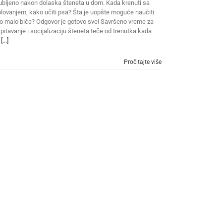
ubljeno nakon dolaska šteneta u dom. Kada krenuti sa
lovanjem, kako učiti psa? Šta je uopšte moguće naučiti
o malo biće? Odgovor je gotovo sve! Savršeno vreme za
pitavanje i socijalizaciju šteneta teče od trenutka kada
u
[...]
Pročitajte više