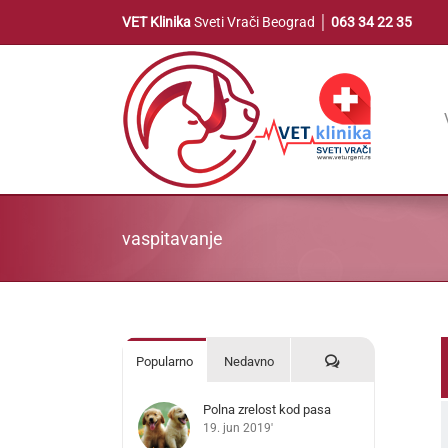
Skip
VET Klinika
Sveti Vrači Beograd │
063 34 22 35
to
content
vaspitavanje
Komentari
Popularno
Nedavno
Polna zrelost kod pasa
19. jun 2019'