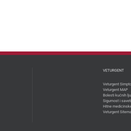
VETURGENT
Veturgent Simpt
Veturgent MAP
Bolesti kućnih l
Sigurnost i savet
Hitne medicinske
Veturgent Sitem