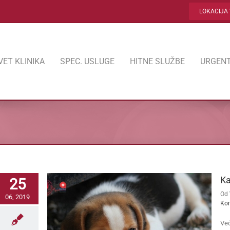
LOKACIJA 
VET KLINIKA
SPEC. USLUGE
HITNE SLUŽBE
URGENT
Ka
25
Od
06, 2019
Ko
Već