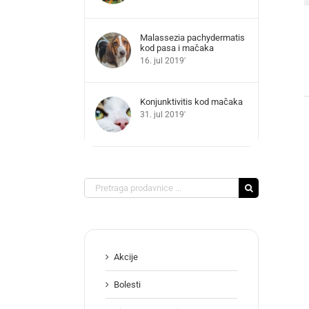
Malassezia pachydermatis
kod pasa i mačaka
16. jul 2019'
Konjunktivitis kod mačaka
31. jul 2019'
Search
for:
Akcije
Bolesti