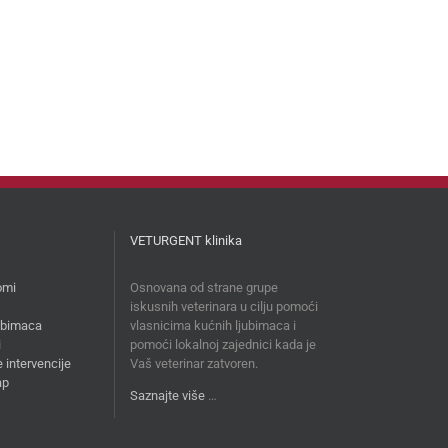
VETURGENT klinika
omi
Osnovana od strane grupe
iskusnih veterinara u cilju pomoći
jubimaca
vlasnicima kućnih ljubimaca i
i
pomoći lokalnoj zajednici kada je
 intervencije
Vaš veterinar zatvoren.
ap
Saznajte više
…