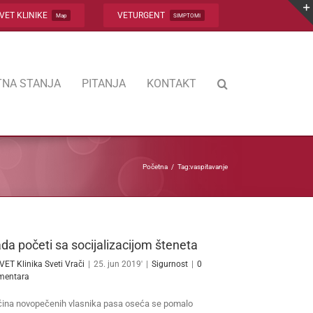
VET KLINIKE
VETURGENT
Map
SIMPTOMI
NA STANJA
PITANJA
KONTAKT
Početna
Tag:
vaspitavanje
da početi sa socijalizacijom šteneta
VET Klinika Sveti Vrači
|
25. jun 2019'
|
Sigurnost
|
0
mentara
ina novopečenih vlasnika pasa oseća se pomalo