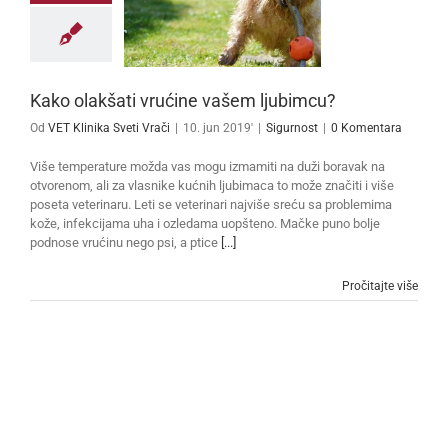
Kako olakšati vrućine vašem ljubimcu?
Od
VET Klinika Sveti Vrači
|
10. jun 2019'
|
Sigurnost
|
0 Komentara
Više temperature možda vas mogu izmamiti na duži boravak na
otvorenom, ali za vlasnike kućnih ljubimaca to može značiti i više
poseta veterinaru. Leti se veterinari najviše sreću sa problemima
kože, infekcijama uha i ozledama uopšteno. Mačke puno bolje
podnose vrućinu nego psi, a ptice
[...]
Pročitajte više