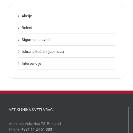
Akcije
Bolesti
Sigurnost, saveti
Ishrana kućnih ljubimaca
Intervencije
VET KLINIKA SVETI VRAČI
Admirala Vukovića 75, Beograd
Phone:
+381 11 24 61 383