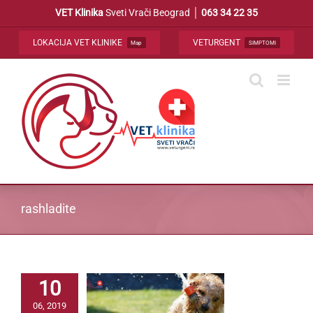
Skip
VET Klinika
Sveti Vrači Beograd │
063 34 22 35
to
content
LOKACIJA VET KLINIKE
VETURGENT
Map
SIMPTOMI
rashladite
10
06, 2019