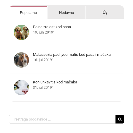
Komentari
Popularno
Nedavno
Polna zrelost kod pasa
19. jun 2019'
Malassezia pachydermatis kod pasa i mačaka
16. jul 2019'
Konjunktivitis kod mačaka
31. jul 2019'
Search
for: