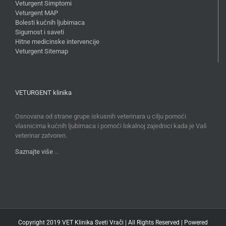
Veturgent Simptomi
Veturgent MAP
Bolesti kućnih ljubimaca
Sigurnost i saveti
Hitne medicinske intervencije
Veturgent Sitemap
VETURGENT klinika
Osnovana od strane grupe iskusnih veterinara u cilju pomoći
vlasnicima kućnih ljubimaca i pomoći lokalnoj zajednici kada je Vaš
veterinar zatvoren.
Saznajte više
…
Copyright 2019 VET Klinika Sveti Vrači | All Rights Reserved | Powered