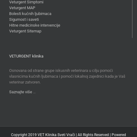
Veturgent Simptomi
Veturgent MAP
Bolesti kućnih ljubimaca
Sigurnost i saveti
Hitne medicinske intervencije
Veturgent Sitemap
VETURGENT klinika
Osnovana od strane grupe iskusnih veterinara u cilju pomoći
vlasnicima kućnih ljubimaca i pomoći lokalnoj zajednici kada je Vaš
veterinar zatvoren.
Saznajte više
…
Copyright 2019 VET Klinika Sveti Vrači | All Rights Reserved | Powered