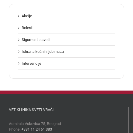
Akcije
Bolesti
Sigurnost, saveti
Ishrana kućnih ljubimaca
Intervencije
VET KLINIKA SVETI VRAČI
Admirala Vukovića 75, Beograd
Phone:
+381 11 24 61 383