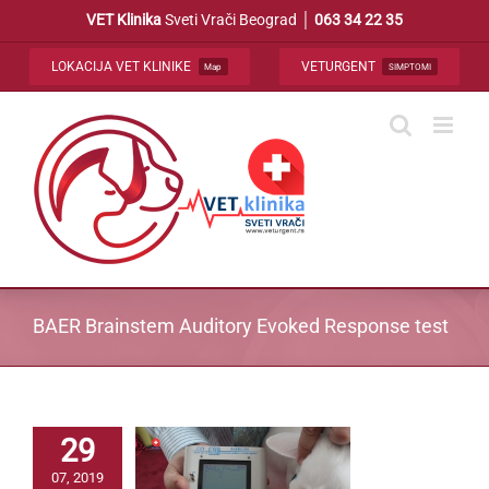
Skip
VET Klinika
Sveti Vrači Beograd │
063 34 22 35
to
content
LOKACIJA VET KLINIKE
VETURGENT
Map
SIMPTOMI
BAER Brainstem Auditory Evoked Response test
29
07, 2019