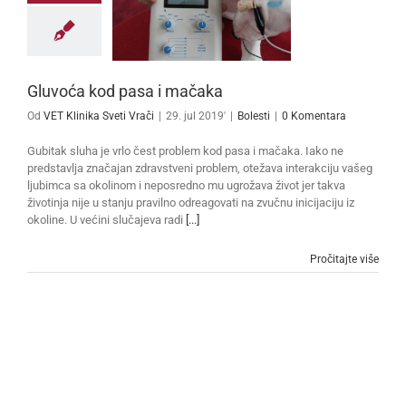
Gluvoća kod pasa i mačaka
Od
VET Klinika Sveti Vrači
|
29. jul 2019'
|
Bolesti
|
0 Komentara
Gubitak sluha je vrlo čest problem kod pasa i mačaka. Iako ne
predstavlja značajan zdravstveni problem, otežava interakciju vašeg
ljubimca sa okolinom i neposredno mu ugrožava život jer takva
životinja nije u stanju pravilno odreagovati na zvučnu inicijaciju iz
okoline. U većini slučajeva radi
[...]
Pročitajte više