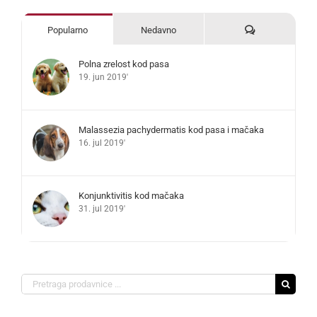
Komentari
Popularno
Nedavno
Polna zrelost kod pasa
19. jun 2019'
Malassezia pachydermatis kod pasa i mačaka
16. jul 2019'
Konjunktivitis kod mačaka
31. jul 2019'
Search
for: