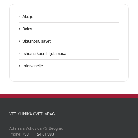
Akcije
Bolesti
Sigurnost, saveti
Ishrana kućnih ljubimaca
Intervencije
VET KLINIKA SVETI VRAČI
Admirala Vukovića 75, Beograd
Phone:
+381 11 24 61 383