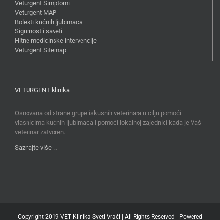
Veturgent Simptomi
Veturgent MAP
Bolesti kućnih ljubimaca
Sigurnost i saveti
Hitne medicinske intervencije
Veturgent Sitemap
VETURGENT klinika
Osnovana od strane grupe iskusnih veterinara u cilju pomoći
vlasnicima kućnih ljubimaca i pomoći lokalnoj zajednici kada je Vaš
veterinar zatvoren.
Saznajte više
…
Copyright 2019 VET Klinika Sveti Vrači | All Rights Reserved | Powered