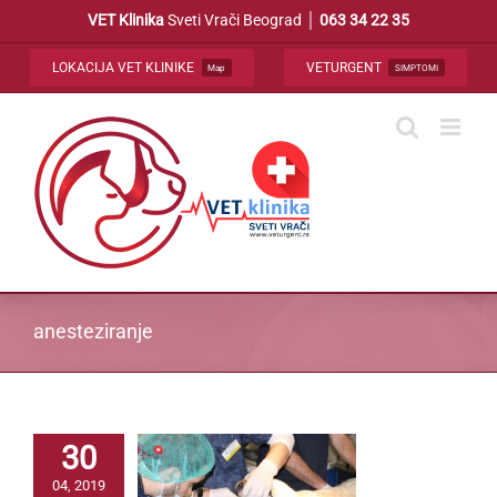
Skip
VET Klinika
Sveti Vrači Beograd │
063 34 22 35
to
content
LOKACIJA VET KLINIKE
VETURGENT
Map
SIMPTOMI
anesteziranje
30
04, 2019