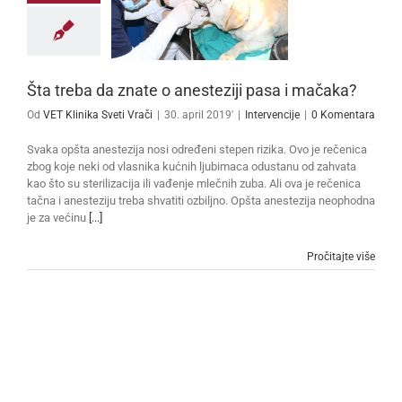
Šta treba da znate o anesteziji pasa i mačaka?
Od
VET Klinika Sveti Vrači
|
30. april 2019'
|
Intervencije
|
0 Komentara
Svaka opšta anestezija nosi određeni stepen rizika. Ovo je rečenica
zbog koje neki od vlasnika kućnih ljubimaca odustanu od zahvata
kao što su sterilizacija ili vađenje mlečnih zuba. Ali ova je rečenica
tačna i anesteziju treba shvatiti ozbiljno. Opšta anestezija neophodna
je za većinu
[...]
Pročitajte više