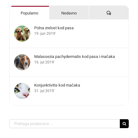
Komentari
Popularno
Nedavno
Polna zrelost kod pasa
19. jun 2019'
Malassezia pachydermatis kod pasa i mačaka
16. jul 2019'
Konjunktivitis kod mačaka
31. jul 2019'
Search
for: