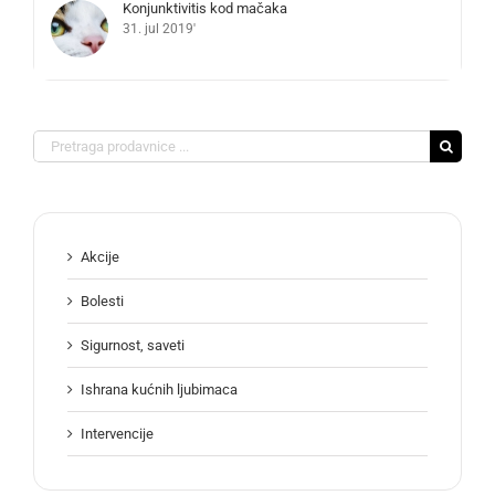
Konjunktivitis kod mačaka
31. jul 2019'
Search
for:
Akcije
Bolesti
Sigurnost, saveti
Ishrana kućnih ljubimaca
Intervencije