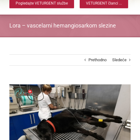
Pogledajte VETURGENT službe
VETURGENT članci ...
Lora – vascelarni hemangiosarkom slezine
Prethodno
Sledeće
View
Larger
Image