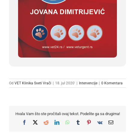
Od
VET Klinika Sveti Vrači
|
18. jul 2020'
|
Intervencije
|
0 Komentara
Hvala Vam što ste pročitali ovaj tekst. Podelite ga sa drugima!
Facebook
X
Reddit
LinkedIn
WhatsApp
Tumblr
Pinterest
Vk
Email