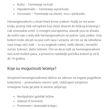
Kožni – formiranje na koži
Hipodermalni – formiranje ispod kože
Visceralni – formiranje na slezini, srcu i perikardu
Hemangiosarkom u stvari hrani krvne sudove i kada se oni pune
krvlju, postoji rizik od rupture koji može dovesti do teškog krvarenja i
čak iznenadne smrti. U mnogim slučajevima, vlasnik psa ne shvata
da nešto nije u redu dok hemangiosarkom ne pukne i pas padne. Ova
bolest može uticati na pse svih rasa i uzrasta, ali čini se da određene
rase imaju veći rizik – to su engleski seteri, veliki danski, nemački
ovčari, bokseri, zlatni retriveri. Čini se da je rizik za hemangiosarkom
veći kod muških pasa, a prosečno razdoblje početka bolesti je od 8
do 10 godina.
Koje su mogućnosti lečenja?
Simptomi hemangiosarkoma obično se odnose na organe pogođene
bolestima – prvenstveno slezini i jetri. Uobičajeni simptomi
smanjene funkcije jetre ili slezine uključuju:
Neobjašnjivi gubitak težine
Slabost ili hromost
Povremeni i iznenadni kolaps