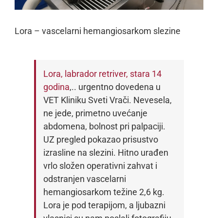
Lora – vascelarni hemangiosarkom slezine
Lora, labrador retriver, stara 14
godina
,.. urgentno dovedena u
VET Kliniku Sveti Vrači. Nevesela,
ne jede, primetno uvećanje
abdomena, bolnost pri palpaciji.
UZ pregled pokazao prisustvo
izrasline na slezini. Hitno urađen
vrlo složen operativni zahvat i
odstranjen vascelarni
hemangiosarkom težine 2,6 kg.
Lora je pod terapijom, a ljubazni