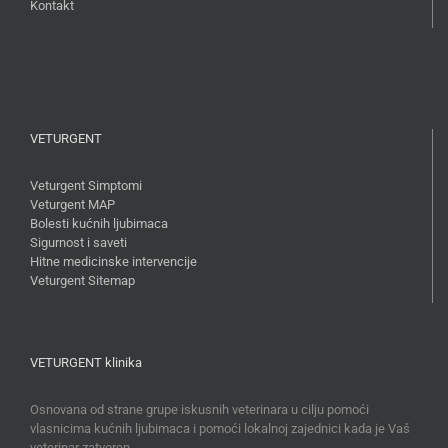
Kontakt
VETURGENT
Veturgent Simptomi
Veturgent MAP
Bolesti kućnih ljubimaca
Sigurnost i saveti
Hitne medicinske intervencije
Veturgent Sitemap
VETURGENT klinika
Osnovana od strane grupe iskusnih veterinara u cilju pomoći
vlasnicima kućnih ljubimaca i pomoći lokalnoj zajednici kada je Vaš
veterinar zatvoren.