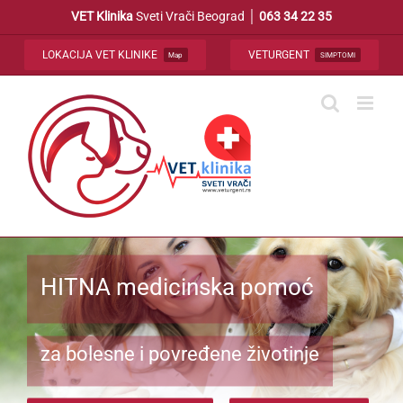
Skip
VET Klinika
Sveti Vrači Beograd │
063 34 22 35
to
content
LOKACIJA VET KLINIKE
VETURGENT
Map
SIMPTOMI
HITNA medicinska pomoć
za bolesne i povređene životinje