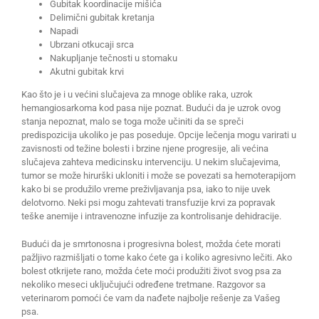
Gubitak koordinacije mišića
Delimični gubitak kretanja
Napadi
Ubrzani otkucaji srca
Nakupljanje tečnosti u stomaku
Akutni gubitak krvi
Kao što je i u većini slučajeva za mnoge oblike raka, uzrok
hemangiosarkoma kod pasa nije poznat. Budući da je uzrok ovog
stanja nepoznat, malo se toga može učiniti da se spreči
predispozicija ukoliko je pas poseduje. Opcije lečenja mogu varirati u
zavisnosti od težine bolesti i brzine njene progresije, ali većina
slučajeva zahteva medicinsku intervenciju. U nekim slučajevima,
tumor se može hirurški ukloniti i može se povezati sa hemoterapijom
kako bi se produžilo vreme preživljavanja psa, iako to nije uvek
delotvorno. Neki psi mogu zahtevati transfuzije krvi za popravak
teške anemije i intravenozne infuzije za kontrolisanje dehidracije.
Budući da je smrtonosna i progresivna bolest, možda ćete morati
pažljivo razmišljati o tome kako ćete ga i koliko agresivno lečiti. Ako
bolest otkrijete rano, možda ćete moći produžiti život svog psa za
nekoliko meseci uključujući određene tretmane. Razgovor sa
veterinarom pomoći će vam da nađete najbolje rešenje za Vašeg
psa.