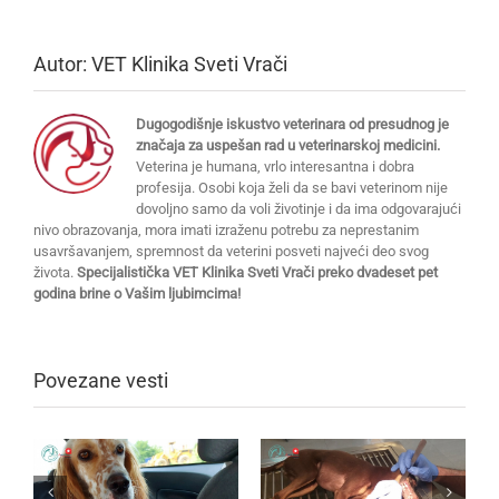
Autor:
VET Klinika Sveti Vrači
Dugogodišnje iskustvo veterinara od presudnog je
značaja za uspešan rad u veterinarskoj medicini.
Veterina je humana, vrlo interesantna i dobra
profesija. Osobi koja želi da se bavi veterinom nije
dovoljno samo da voli životinje i da ima odgovarajući
nivo obrazovanja, mora imati izraženu potrebu za neprestanim
usavršavanjem, spremnost da veterini posveti najveći deo svog
života.
Specijalistička VET Klinika Sveti Vrači preko dvadeset pet
godina brine o Vašim ljubimcima!
Povezane vesti