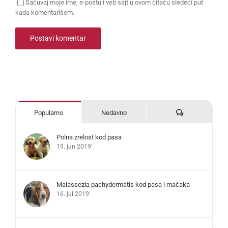
Sačuvaj moje ime, e-poštu i veb sajt u ovom čitaču sledeći put
kada komentarišem.
Komentari
Popularno
Nedavno
Polna zrelost kod pasa
19. jun 2019'
Malassezia pachydermatis kod pasa i mačaka
16. jul 2019'