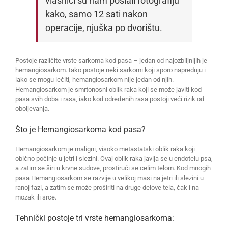
vlasnici su nam poslali fotografiju
kako, samo 12 sati nakon
operacije, njuška po dvorištu.
Postoje različite vrste sarkoma kod pasa – jedan od najozbiljnijih je
hemangiosarkom. Iako postoje neki sarkomi koji sporo napreduju i
lako se mogu lečiti, hemangiosarkom nije jedan od njih.
Hemangiosarkom je smrtonosni oblik raka koji se može javiti kod
pasa svih doba i rasa, iako kod određenih rasa postoji veći rizik od
oboljevanja.
Što je Hemangiosarkoma kod pasa?
Hemangiosarkom je maligni, visoko metastatski oblik raka koji
obično počinje u jetri i slezini. Ovaj oblik raka javlja se u endotelu psa,
a zatim se širi u krvne sudove, prostirući se celim telom. Kod mnogih
pasa Hemangiosarkom se razvije u velikoj masi na jetri ili slezini u
ranoj fazi, a zatim se može proširiti na druge delove tela, čak i na
mozak ili srce.
Tehnički postoje tri vrste hemangiosarkoma: