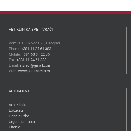
VET KLINIKA SVETI VRAČI
Admirala Vukovića 75, Beograd
Phone:
+381 11 24 61 383
Mobile:
+381 63 34 22 35
Fax:
+381 11 24 61 383
Email:
s.vraci@gmail.com
Web:
www.pasimacka.rs
VETURGENT
VET Klinika
Lokacija
Hitne službe
Urgentna stanja
Pitanja