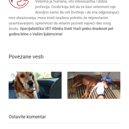
Veterina je humana, vrlo interesantna i dobra
profesija. Osobi koja želi da se bavi veterinom nije
dovoljno samo da voli životinje i da ima odgovarajući
nivo obrazovanja, mora imati izraženu potrebu za neprestanim
usavršavanjem, spremnost da veterini posveti najveći deo svog
života.
Specijalistička VET Klinika Sveti Vrači preko dvadeset pet
godina brine o Vašim ljubimcima!
Povezane vesti
Ostavite komentar