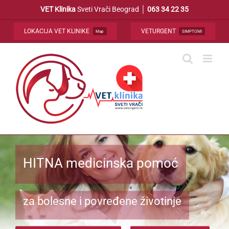
Skip
VET Klinika
Sveti Vrači Beograd │
063 34 22 35
to
content
LOKACIJA VET KLINIKE
VETURGENT
Map
SIMPTOMI
HITNA medicinska pomoć
za bolesne i povređene životinje