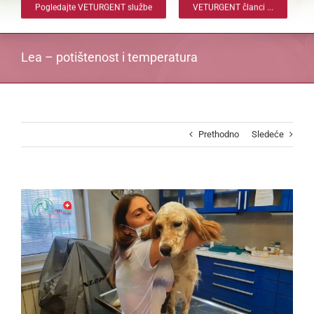
Pogledajte VETURGENT službe
VETURGENT članci ...
Lea – potištenost i temperatura
Prethodno
Sledeće
View
Larger
Image