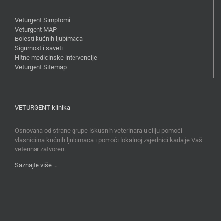
Veturgent Simptomi
Veturgent MAP
Bolesti kućnih ljubimaca
Sigurnost i saveti
Hitne medicinske intervencije
Veturgent Sitemap
VETURGENT klinika
Osnovana od strane grupe iskusnih veterinara u cilju pomoći
vlasnicima kućnih ljubimaca i pomoći lokalnoj zajednici kada je Vaš
veterinar zatvoren.
Saznajte više
…