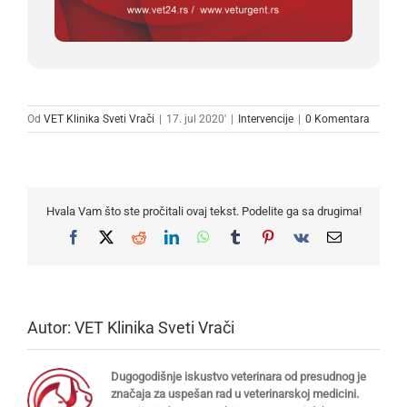
Od
VET Klinika Sveti Vrači
|
17. jul 2020'
|
Intervencije
|
0 Komentara
Hvala Vam što ste pročitali ovaj tekst. Podelite ga sa drugima!
Facebook
X
Reddit
LinkedIn
WhatsApp
Tumblr
Pinterest
Vk
Email
Autor:
VET Klinika Sveti Vrači
Dugogodišnje iskustvo veterinara od presudnog je
značaja za uspešan rad u veterinarskoj medicini.