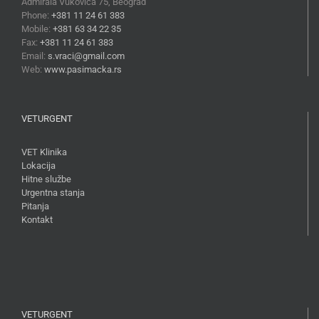
Admirala Vukovića 75, Beograd
Phone:
+381 11 24 61 383
Mobile:
+381 63 34 22 35
Fax:
+381 11 24 61 383
Email:
s.vraci@gmail.com
Web:
www.pasimacka.rs
VETURGENT
VET Klinika
Lokacija
Hitne službe
Urgentna stanja
Pitanja
Kontakt
VETURGENT