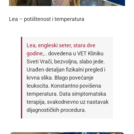
Lea – potištenost i temperatura
Lea, engleski seter, stara dve
godine
,.. dovedena u VET Kliniku
Sveti Vrači, bezvoljna, slabo jede.
Urađen detaljan fizikalni pregled i
krvna slika. Blago povećanje
leukocita. Konstantno povišena
temperatura. Data simptomatska
terapija, svakodnevno uz nastavak
dijagnostičkih procedura.