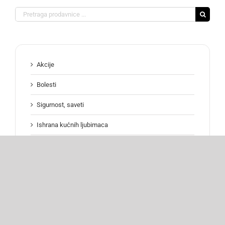
Search
for:
Akcije
Bolesti
Sigurnost, saveti
Ishrana kućnih ljubimaca
Intervencije
VET KLINIKA SVETI VRAČI