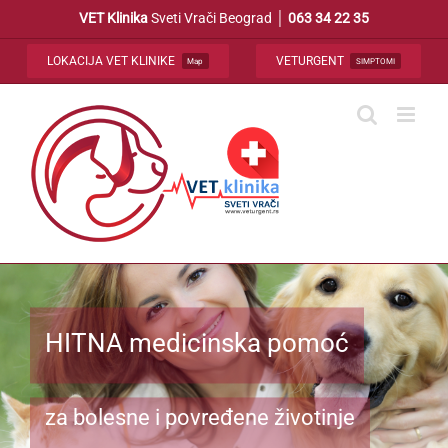
Skip
VET Klinika
Sveti Vrači Beograd │
063 34 22 35
to
content
LOKACIJA VET KLINIKE
VETURGENT
Map
SIMPTOMI
HITNA medicinska pomoć
za bolesne i povređene životinje