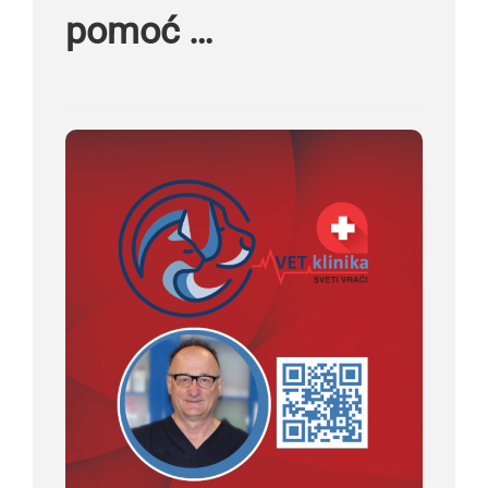
pomoć …