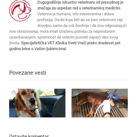
Dugogodišnje iskustvo veterinara od presudnog je
značaja za uspešan rad u veterinarskoj medicini.
Veterina je humana, vrlo interesantna i dobra
profesija. Osobi koja želi da se bavi veterinom nije
dovoljno samo da voli životinje i da ima odgovarajući
nivo obrazovanja, mora imati izraženu potrebu za neprestanim
usavršavanjem, spremnost da veterini posveti najveći deo svog
života.
Specijalistička VET Klinika Sveti Vrači preko dvadeset pet
godina brine o Vašim ljubimcima!
Povezane vesti
Ostavite komentar