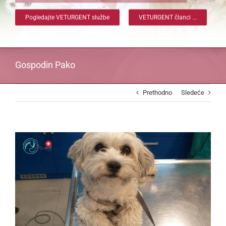
Pogledajte VETURGENT službe
VETURGENT članci ...
Gospodin Pako
Prethodno
Sledeće
View
Larger
Image