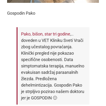
Gospodin Pako
Pako, bišon, star tri godine
,..
doveden u VET Kliniku Sveti Vrači
zbog učestalog povraćanja.
Klinički pregled nije pokazao
specifične osobenosti. Data
simptomatska terapija, manuelno
evakuisan sadržaj paraanalnih
žlezda. Predložena
dehelmintizacija. Gospodin Pako
je strpljivo pozirao našem doktoru
jer je GOSPODIN 🙂