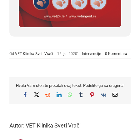
Od
VET Klinika Sveti Vrači
|
15. jul 2020'
|
Intervencije
|
0 Komentara
Hvala Vam što ste pročitali ovaj tekst. Podelite ga sa drugima!
Facebook
X
Reddit
LinkedIn
WhatsApp
Tumblr
Pinterest
Vk
Email
Autor:
VET Klinika Sveti Vrači