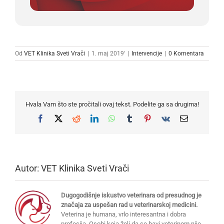
Od
VET Klinika Sveti Vrači
|
1. maj 2019'
|
Intervencije
|
0 Komentara
Hvala Vam što ste pročitali ovaj tekst. Podelite ga sa drugima!
Facebook
X
Reddit
LinkedIn
WhatsApp
Tumblr
Pinterest
Vk
Email
Autor:
VET Klinika Sveti Vrači
Dugogodišnje iskustvo veterinara od presudnog je
značaja za uspešan rad u veterinarskoj medicini.
Veterina je humana, vrlo interesantna i dobra
profesija. Osobi koja želi da se bavi veterinom nije