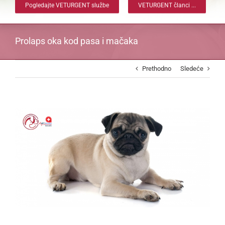
Pogledajte VETURGENT službe
VETURGENT članci ...
Prolaps oka kod pasa i mačaka
Prethodno
Sledeće
View
Larger
Image