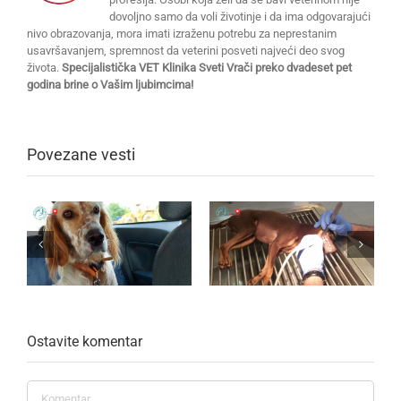
dovoljno samo da voli životinje i da ima odgovarajući
nivo obrazovanja, mora imati izraženu potrebu za neprestanim
usavršavanjem, spremnost da veterini posveti najveći deo svog
života.
Specijalistička VET Klinika Sveti Vrači preko dvadeset pet
godina brine o Vašim ljubimcima!
Povezane vesti
Ostavite komentar
Komentar