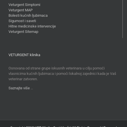
Veturgent Simptomi
Veturgent MAP
Bolesti kućnih ljubimaca
Sigurnost i saveti
Hitne medicinske intervencije
Veturgent Sitemap
VETURGENT klinika
Osnovana od strane grupe iskusnih veterinara u cilju pomoći
vlasnicima kućnih ljubimaca i pomoći lokalnoj zajednici kada je Vaš
veterinar zatvoren.
Saznajte više
…