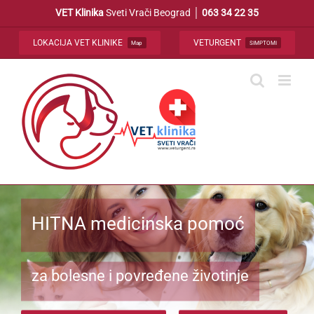
Skip
VET Klinika
Sveti Vrači Beograd │
063 34 22 35
to
content
LOKACIJA VET KLINIKE
VETURGENT
Map
SIMPTOMI
HITNA medicinska pomoć
za bolesne i povređene životinje