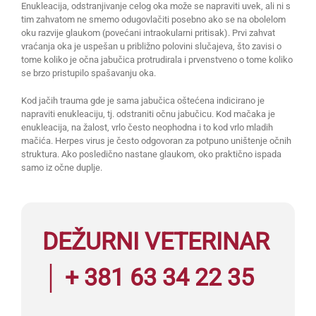
Enukleacija, odstranjivanje celog oka može se napraviti uvek, ali ni s
tim zahvatom ne smemo odugovlačiti posebno ako se na obolelom
oku razvije glaukom (povećani intraokularni pritisak). Prvi zahvat
vraćanja oka je uspešan u približno polovini slučajeva, što zavisi o
tome koliko je očna jabučica protrudirala i prvenstveno o tome koliko
se brzo pristupilo spašavanju oka.
Kod jačih trauma gde je sama jabučica oštećena indicirano je
napraviti enukleaciju, tj. odstraniti očnu jabučicu. Kod mačaka je
enukleacija, na žalost, vrlo često neophodna i to kod vrlo mladih
mačića. Herpes virus je često odgovoran za potpuno uništenje očnih
struktura. Ako posledično nastane glaukom, oko praktično ispada
samo iz očne duplje.
DEŽURNI VETERINAR
│ + 381 63 34 22 35