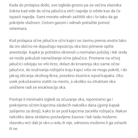
Kada do prolapsa dođe, sve izgleda grozno pa se većina vlasnika
šokira kad vide da očna jabučica strči napolje iz orbite kao da će
ispasti napolje. Sami morate odmah zaštititi oko i to tako da ga
pokrijete vlažnom, čistom gazom i odmah potražite pomoć
veterinara.
Kod prolapsa očne jabučice očni kapci se zavrnu prema unutra tako
da oni obično ne dopuštaju repoziciju oka bez primene opšte
anestezije. Kapke je potrebno okrenuti u normalan položaj i tek onda
se može pokušati nameštanje očne jabučice. Promene na očnoj
jabučici odvijaju se vrlo brzo, dolazi do krvarenja oko same očne
jabučice, do isušivanja rožnjače koju kapci više ne mogu pokriti, i do
jakog oticanja okolnog tkiva, posebno sluznice ispod kapaka. Oko
uvek pokušavamo vratiti na mesto, a ukoliko su strukture oka
uništene radi se enukleacija oka.
Postoje li minimalni izgledi za očuvanje oka, reponiramo ga i
prekrijemo očnim kapcima sledećih nekoliko dana (gornji kapak
zašijemo za donji), kako bi se pod kapcima zacelila rožnjača. Nakon
nekoliko dana skidamo postavljene šavove i tek tada možemo
vlasniku reći dali je oko u redu ili nije, odnosno možemo li ga ostaviti
ili ne.