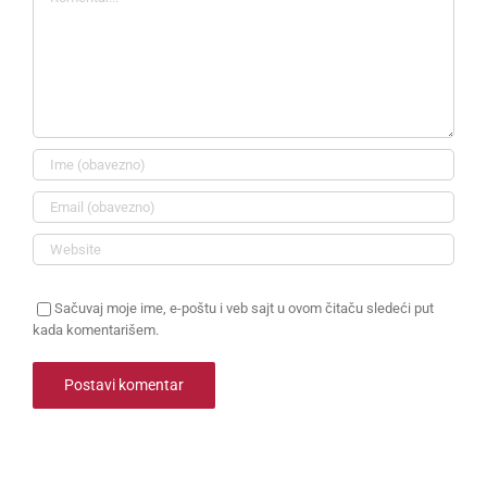
Sačuvaj moje ime, e-poštu i veb sajt u ovom čitaču sledeći put
kada komentarišem.