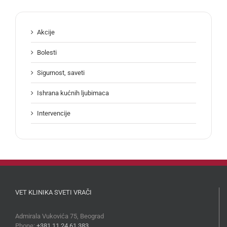
Akcije
Bolesti
Sigurnost, saveti
Ishrana kućnih ljubimaca
Intervencije
VET KLINIKA SVETI VRAČI
Admirala Vukovića 75, Beograd
Phone:
+381 11 24 61 383