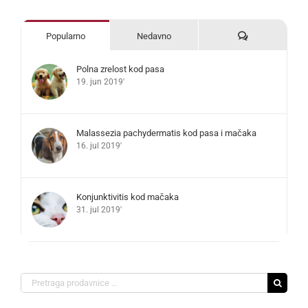
Komentari
Popularno
Nedavno
Polna zrelost kod pasa
19. jun 2019'
Malassezia pachydermatis kod pasa i mačaka
16. jul 2019'
Konjunktivitis kod mačaka
31. jul 2019'
Search
for: