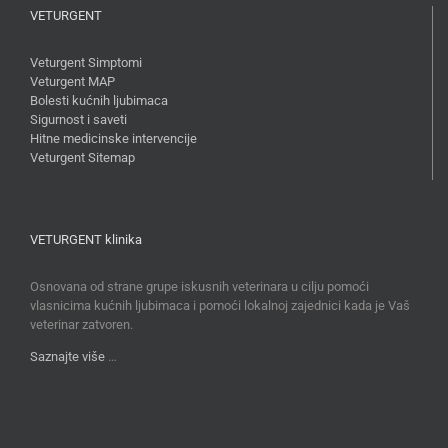
VETURGENT
Veturgent Simptomi
Veturgent MAP
Bolesti kućnih ljubimaca
Sigurnost i saveti
Hitne medicinske intervencije
Veturgent Sitemap
VETURGENT klinika
Osnovana od strane grupe iskusnih veterinara u cilju pomoći
vlasnicima kućnih ljubimaca i pomoći lokalnoj zajednici kada je Vaš
veterinar zatvoren.
Saznajte više
…