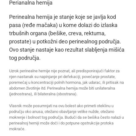
Perianalna hernija
Perinealna hernija je stanje koje se javlja kod
pasa (ređe mačaka) u kome dolazi do izlaska
trbušnih organa (bešike, creva, rektuma,
prostate) u potkožni deo perinealnog područja.
Ovo stanje nastaje kao rezultat slabljenja mišića
tog područja.
Uzrok perinealne hernije nije poznat, ali predisponirajući faktor za
njen nastanak su napinjanje pri defekaciji, povećanje prostate,
poremećaj u koncentraciji polnih hormona, jak udarac, ili pritisak na
abdomen životinje itd. Perinealna hernija može biti unilateralna
(jednostrana), ili bilateralna (obostrana).
Vlasnik može posumnjati na ovu bolest ako primeti oteklinu u
području oko anusa, otežano obavljanje velike nužde, otežano
mokrenje i bolnost tog područja. Budući da se bešika često nalazi u
perinealnoj herniji može doći i do potpune opstrukcije protoka
mokraće.