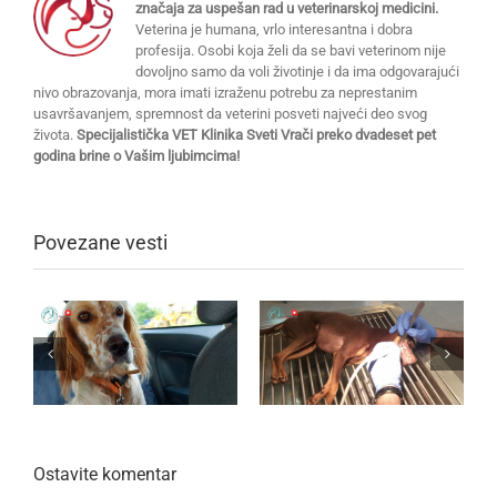
značaja za uspešan rad u veterinarskoj medicini.
Veterina je humana, vrlo interesantna i dobra
profesija. Osobi koja želi da se bavi veterinom nije
dovoljno samo da voli životinje i da ima odgovarajući
nivo obrazovanja, mora imati izraženu potrebu za neprestanim
usavršavanjem, spremnost da veterini posveti najveći deo svog
života.
Specijalistička VET Klinika Sveti Vrači preko dvadeset pet
godina brine o Vašim ljubimcima!
Povezane vesti
Ostavite komentar