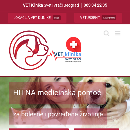
Skip
VET Klinika
Sveti Vrači Beograd │
063 34 22 35
to
content
LOKACIJA VET KLINIKE
VETURGENT
Map
SIMPTOMI
HITNA medicinska pomoć
za bolesne i povređene životinje