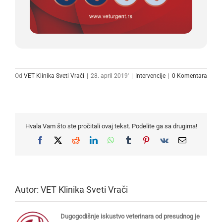
Od
VET Klinika Sveti Vrači
|
28. april 2019'
|
Intervencije
|
0 Komentara
Hvala Vam što ste pročitali ovaj tekst. Podelite ga sa drugima!
Facebook
X
Reddit
LinkedIn
WhatsApp
Tumblr
Pinterest
Vk
Email
Autor:
VET Klinika Sveti Vrači
Dugogodišnje iskustvo veterinara od presudnog je