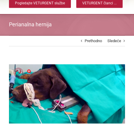
Pogledajte VETURGENT službe
VETURGENT članci ...
Perianalna hernija
Prethodno
Sledeće
View
Larger
Image