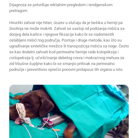
Dijagnoza se potvrđuje rektalnim pregledom i rendgenskom
pretragom.
Hirurški zahvat nije hitan, izuzev u slučaju da je bešika u herniji pa
životinja ne može mokriti. Zahvat se sastoji od podizanja mišića sa
donjeg dela karlice i njegove fiksacije kako bi se nadomestili
oslabljeni mišići tog područja. Postoje i druge metode, kao što su
ugrađivanje sintetičke mrežice ili transpozicija mišića sa noge. Često
se kao dodatni zahvati kod perinealne hernije rade kolopeksija i
cistopeksija tj. učvršćivanje debelog creva i mokraćnog mehura za
zid trbušne šupljine kako bi se smanjio pritisak na perinealno
područje i preventivno sprečio ponovni prolapsus tih organa u isto.