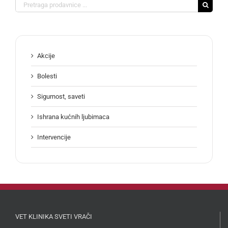
Search
for:
Akcije
Bolesti
Sigurnost, saveti
Ishrana kućnih ljubimaca
Intervencije
VET KLINIKA SVETI VRAČI