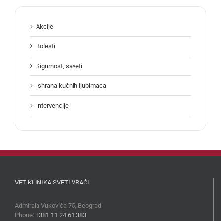
Akcije
Bolesti
Sigurnost, saveti
Ishrana kućnih ljubimaca
Intervencije
VET KLINIKA SVETI VRAČI
Admirala Vukovića 75, Beograd
Phone:
+381 11 24 61 383