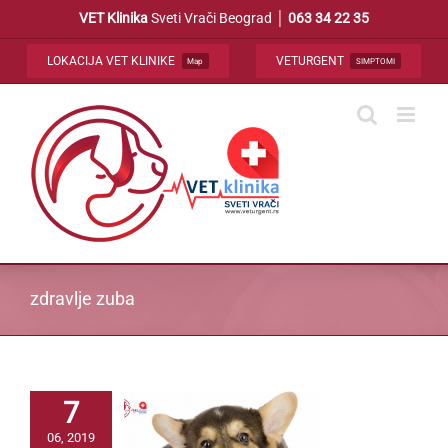
Skip
VET Klinika
Sveti Vrači Beograd │
063 34 22 35
to
content
LOKACIJA VET KLINIKE
VETURGENT
Map
SIMPTOMI
zdravlje zuba
7
06, 2019