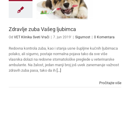
Zdravlje zuba Vašeg ljubimca
Od
VET Klinika Sveti Vrači
|
7. jun 2019'
|
Sigurnost
|
0 Komentara
Redovna kontrola zuba, kao i stanja usne šupljine kućnih ljubimaca
polako, ali sigurno, postaje normalna pojava tako da sve više
vlasnika dolazi na redovne stomatološke preglede u veterinarske
ambulante. Na žalost, jedan manji broj još uvek zanemaruje važnost
zdravih zuba pasa, tako da ih
[...]
Pročitajte više