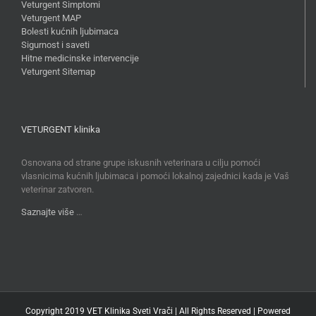
Veturgent Simptomi
Veturgent MAP
Bolesti kućnih ljubimaca
Sigurnost i saveti
Hitne medicinske intervencije
Veturgent Sitemap
VETURGENT klinika
Osnovana od strane grupe iskusnih veterinara u cilju pomoći
vlasnicima kućnih ljubimaca i pomoći lokalnoj zajednici kada je Vaš
veterinar zatvoren.
Saznajte više
…
Copyright 2019 VET Klinika Sveti Vrači | All Rights Reserved | Powered