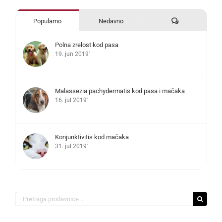
Komentari
Popularno
Nedavno
Polna zrelost kod pasa
19. jun 2019'
Malassezia pachydermatis kod pasa i mačaka
16. jul 2019'
Konjunktivitis kod mačaka
31. jul 2019'
Search
for: