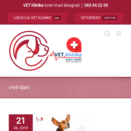
Skip
VET Klinika
Sveti Vrači Beograd │
063 34 22 35
to
content
LOKACIJA VET KLINIKE
VETURGENT
Map
SIMPTOMI
vreli dani
21
06, 2019