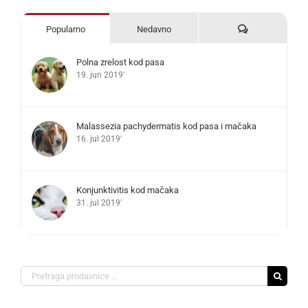
Komentari
Popularno
Nedavno
Polna zrelost kod pasa
19. jun 2019'
Malassezia pachydermatis kod pasa i mačaka
16. jul 2019'
Konjunktivitis kod mačaka
31. jul 2019'
Search
for: