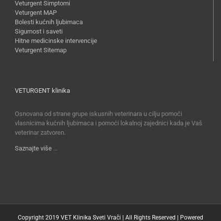
Veturgent Simptomi
Veturgent MAP
Bolesti kućnih ljubimaca
Sigurnost i saveti
Hitne medicinske intervencije
Veturgent Sitemap
VETURGENT klinika
Osnovana od strane grupe iskusnih veterinara u cilju pomoći
vlasnicima kućnih ljubimaca i pomoći lokalnoj zajednici kada je Vaš
veterinar zatvoren.
Saznajte više
…
Copyright 2019 VET Klinika Sveti Vrači | All Rights Reserved | Powered