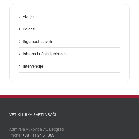
Akcije
Bolesti
Sigurnost, saveti
Ishrana kućnih ljubimaca
Intervencije
VET KLINIKA SVETI VRAČI
Admirala Vukovića 75, Beograd
Phone:
+381 11 24 61 383