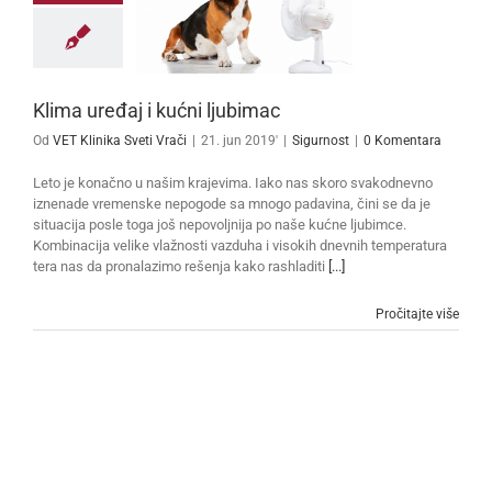
Klima uređaj i kućni ljubimac
Od
VET Klinika Sveti Vrači
|
21. jun 2019'
|
Sigurnost
|
0 Komentara
Leto je konačno u našim krajevima. Iako nas skoro svakodnevno
iznenade vremenske nepogode sa mnogo padavina, čini se da je
situacija posle toga još nepovoljnija po naše kućne ljubimce.
Kombinacija velike vlažnosti vazduha i visokih dnevnih temperatura
tera nas da pronalazimo rešenja kako rashladiti
[...]
Pročitajte više