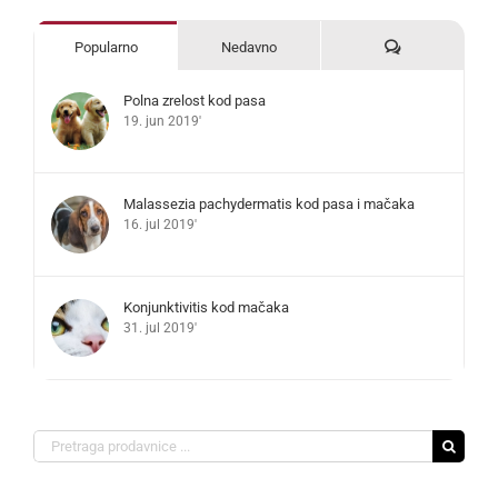
Komentari
Popularno
Nedavno
Polna zrelost kod pasa
19. jun 2019'
Malassezia pachydermatis kod pasa i mačaka
16. jul 2019'
Konjunktivitis kod mačaka
31. jul 2019'
Search
for: