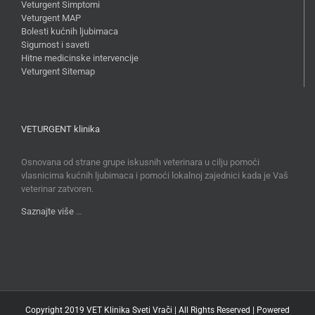
Veturgent Simptomi
Veturgent MAP
Bolesti kućnih ljubimaca
Sigurnost i saveti
Hitne medicinske intervencije
Veturgent Sitemap
VETURGENT klinika
Osnovana od strane grupe iskusnih veterinara u cilju pomoći
vlasnicima kućnih ljubimaca i pomoći lokalnoj zajednici kada je Vaš
veterinar zatvoren.
Saznajte više
…
Copyright 2019 VET Klinika Sveti Vrači | All Rights Reserved | Powered