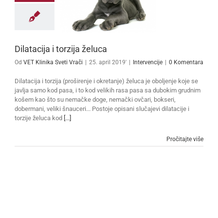
Dilatacija i torzija želuca
Od
VET Klinika Sveti Vrači
|
25. april 2019'
|
Intervencije
|
0 Komentara
Dilatacija i torzija (proširenje i okretanje) želuca je oboljenje koje se
javlja samo kod pasa, i to kod velikih rasa pasa sa dubokim grudnim
košem kao što su nemačke doge, nemački ovčari, bokseri,
dobermani, veliki šnauceri... Postoje opisani slučajevi dilatacije i
torzije želuca kod
[...]
Pročitajte više