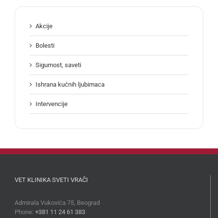
Akcije
Bolesti
Sigurnost, saveti
Ishrana kućnih ljubimaca
Intervencije
VET KLINIKA SVETI VRAČI
Admirala Vukovića 75, Beograd
Phone:
+381 11 24 61 383