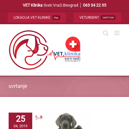
Skip
VET Klinika
Sveti Vrači Beograd │
063 34 22 35
to
content
LOKACIJA VET KLINIKE
VETURGENT
Map
SIMPTOMI
uvrtanje
25
04, 2019