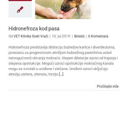
Hidronefroza kod pasa
Od
VET Klinika Sveti Vrači
|
10. jul 2019'
|
Bolesti
|
0 Komentara
Hidronefroza predstavlja dilataciju bubrežne karlice i divertikuluma,
povezanu sa progresivnom atrofijom bubrežnog parenhima usled
nemogućnosti oticanja mokraće. Stepen dilatacije zavisi od trajanja i
stepena opstrukcije. Mogući uzroci opstrukcije mokraćnog kanala
mogu se svrstati u urođene i stečene. Urođeni uzroci uključuju
atreziju uretera, stenozu, torziju
[...]
Pročitajte više