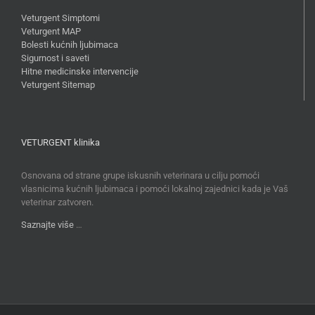
Veturgent Simptomi
Veturgent MAP
Bolesti kućnih ljubimaca
Sigurnost i saveti
Hitne medicinske intervencije
Veturgent Sitemap
VETURGENT klinika
Osnovana od strane grupe iskusnih veterinara u cilju pomoći
vlasnicima kućnih ljubimaca i pomoći lokalnoj zajednici kada je Vaš
veterinar zatvoren.
Saznajte više
…