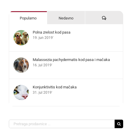
Komentari
Popularno
Nedavno
Polna zrelost kod pasa
19. jun 2019'
Malassezia pachydermatis kod pasa i mačaka
16. jul 2019'
Konjunktivitis kod mačaka
31. jul 2019'
Search
for: