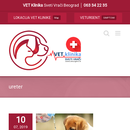
Skip
VET Klinika
Sveti Vrači Beograd │
063 34 22 35
to
content
LOKACIJA VET KLINIKE
VETURGENT
Map
SIMPTOMI
ureter
10
07, 2019