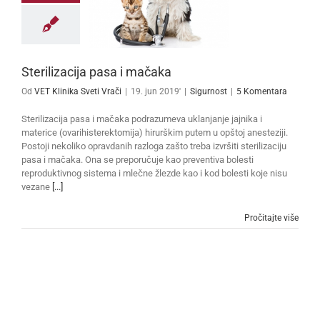
Sterilizacija pasa i mačaka
Od
VET Klinika Sveti Vrači
|
19. jun 2019'
|
Sigurnost
|
5 Komentara
Sterilizacija pasa i mačaka podrazumeva uklanjanje jajnika i
materice (ovarihisterektomija) hirurškim putem u opštoj anesteziji.
Postoji nekoliko opravdanih razloga zašto treba izvršiti sterilizaciju
pasa i mačaka. Ona se preporučuje kao preventiva bolesti
reproduktivnog sistema i mlečne žlezde kao i kod bolesti koje nisu
vezane
[...]
Pročitajte više