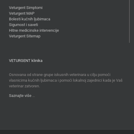
Veturgent Simptomi
Veturgent MAP
Bolesti kućnih ljubimaca
Sigurnost i saveti
Hitne medicinske intervencije
Veturgent Sitemap
VETURGENT klinika
Osnovana od strane grupe iskusnih veterinara u cilju pomoći
vlasnicima kućnih ljubimaca i pomoći lokalnoj zajednici kada je Vaš
veterinar zatvoren.
Saznajte više
…