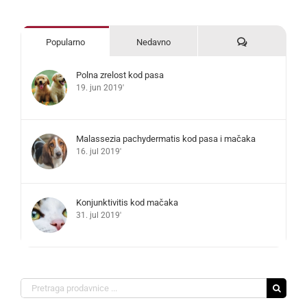
Komentari
Popularno
Nedavno
Polna zrelost kod pasa
19. jun 2019'
Malassezia pachydermatis kod pasa i mačaka
16. jul 2019'
Konjunktivitis kod mačaka
31. jul 2019'
Search
for: