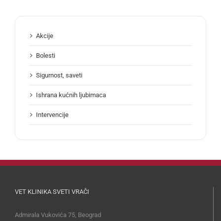
Akcije
Bolesti
Sigurnost, saveti
Ishrana kućnih ljubimaca
Intervencije
VET KLINIKA SVETI VRAČI
Admirala Vukovića 75, Beograd