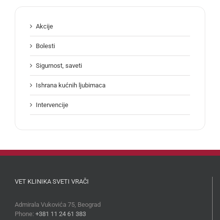
Akcije
Bolesti
Sigurnost, saveti
Ishrana kućnih ljubimaca
Intervencije
VET KLINIKA SVETI VRAČI
Admirala Vukovića 75, Beograd
Phone:
+381 11 24 61 383