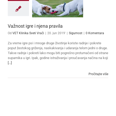
Važnost igre i njena pravila
Od
VET Klinika Sveti Vrači
|
20. jun 2019'
|
Sigurnost
|
0 Komentara
Za vreme igre psi i mnoge druge životinje koriste radnje i pokrete
poput žestokog griženja, naskakivanja i udaranja telom jedni o druge.
Takve radnje i pokreti lako mogu biti pogrešno protumačeni od strane
suparnika u igri. Ipak, godine istraživanja i proučavanja načina na koji
[...]
Pročitajte više