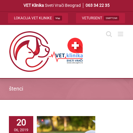
Skip
VET Klinika
Sveti Vrači Beograd │
063 34 22 35
to
content
LOKACIJA VET KLINIKE
VETURGENT
Map
SIMPTOMI
štenci
20
06, 2019