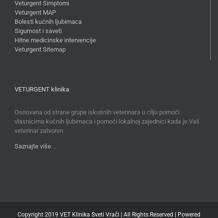
Veturgent Simptomi
Veturgent MAP
Bolesti kućnih ljubimaca
Sigurnost i saveti
Hitne medicinske intervencije
Veturgent Sitemap
VETURGENT klinika
Osnovana od strane grupe iskusnih veterinara u cilju pomoći
vlasnicima kućnih ljubimaca i pomoći lokalnoj zajednici kada je Vaš
veterinar zatvoren.
Saznajte više
…
Copyright 2019 VET Klinika Sveti Vrači | All Rights Reserved | Powered