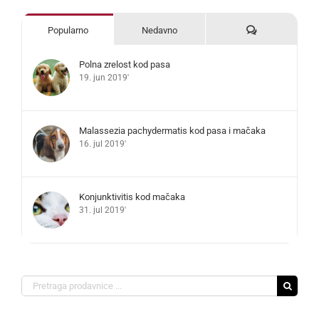
Komentari
Popularno
Nedavno
Polna zrelost kod pasa
19. jun 2019'
Malassezia pachydermatis kod pasa i mačaka
16. jul 2019'
Konjunktivitis kod mačaka
31. jul 2019'
Search
for: