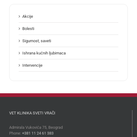
Akcije
Bolesti
Sigurnost, saveti
Ishrana kućnih ljubimaca
Intervencije
VET KLINIKA SVETI VRAČI
Admirala Vukovića 75, Beograd
Phone:
+381 11 24 61 383