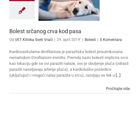
Bolest srčanog crva kod pasa
Od
VET Klinika Sveti Vrači
|
29. april 2019'
|
Bolesti
|
0 Komentara
Kardiovaskularna dirofilarioza je parazitska bolest prouzrokovana
nematodom Dirofilariom immitis. Premda naziv bolesti implicira srce
kao lokaciju gde se ovi paraziti nalaze, ovo je oboljenje pluća (odrasli
paraziti naseljavaju arterije pluća), a kardiološke posledice
(uključujući i mogući nalaz parazita u srcu), razvijaju se tek u
[...]
Pročitajte više