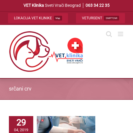
Skip
VET Klinika
Sveti Vrači Beograd │
063 34 22 35
to
content
LOKACIJA VET KLINIKE
VETURGENT
Map
SIMPTOMI
srčani crv
29
04, 2019