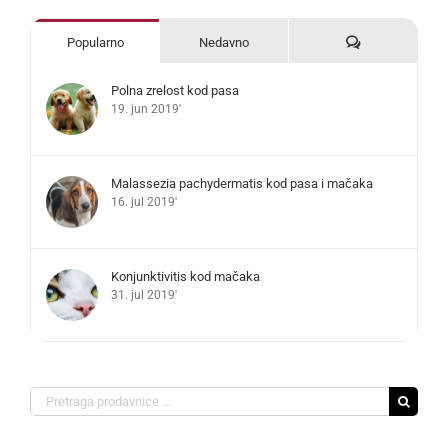
Komentari
Popularno
Nedavno
Polna zrelost kod pasa
19. jun 2019'
Malassezia pachydermatis kod pasa i mačaka
16. jul 2019'
Konjunktivitis kod mačaka
31. jul 2019'
Search
for: