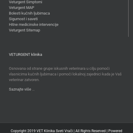
Veturgent Simptomi
Veturgent MAP
Bolesti kućnih ljubimaca
Sigurnost i saveti
Hitne medicinske intervencije
Veturgent Sitemap
VETURGENT klinika
Osnovana od strane grupe iskusnih veterinara u cilju pomoći
vlasnicima kućnih ljubimaca i pomoći lokalnoj zajednici kada je Vaš
veterinar zatvoren.
Saznajte više
…
Copyright 2019 VET Klinika Sveti Vrači | All Rights Reserved | Powered