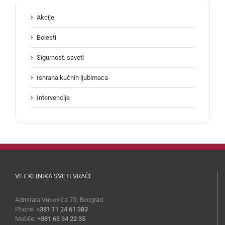
Akcije
Bolesti
Sigurnost, saveti
Ishrana kućnih ljubimaca
Intervencije
VET KLINIKA SVETI VRAČI
Admirala Vukovića 75, Beograd
Phone:
+381 11 24 61 383
Mobile:
+381 63 34 22 35