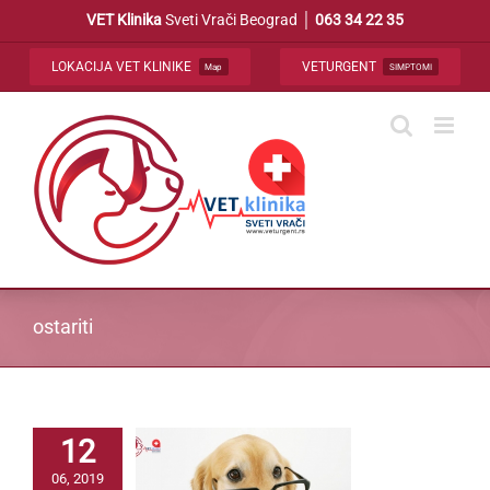
Skip
VET Klinika
Sveti Vrači Beograd │
063 34 22 35
to
content
LOKACIJA VET KLINIKE
VETURGENT
Map
SIMPTOMI
ostariti
12
06, 2019