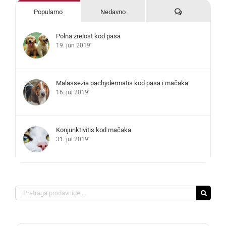
Komentari
Popularno
Nedavno
Polna zrelost kod pasa
19. jun 2019'
Malassezia pachydermatis kod pasa i mačaka
16. jul 2019'
Konjunktivitis kod mačaka
31. jul 2019'
Search
for: