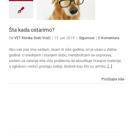
Šta kada ostarimo?
Od
VET Klinika Sveti Vrači
|
12. jun 2019'
|
Sigurnost
|
0 Komentara
Ako vaš pas ima sedam, osam ili više godina, on je ušao u zlatne
godine. U srednjem i starijem dobu, metabolizam se usporava,
sistem za varenje ima više problema da absorbuje hranjive materije,
a zglobovi i mišići postaju slabiji. Bolesti kao što su artritis,
[...]
Pročitajte više