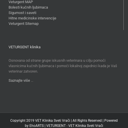
Veturgent MAP
Bolesti kućnih ljubimaca
Sigurnost i saveti
Hitne medicinske intervencije
Veturgent Sitemap
VETURGENT klinika
Osnovana od strane grupe iskusnih veterinara u cilju pomoći
vlasnicima kućnih ljubimaca i pomoći lokalnoj zajednici kada je Vaš
veterinar zatvoren.
Saznajte više
…
Copyright 2019 VET Klinika Sveti Vrači | All Rights Reserved | Powered
by
EhoARTS
|
VETURGENT - VET Klinika Sveti Vrači