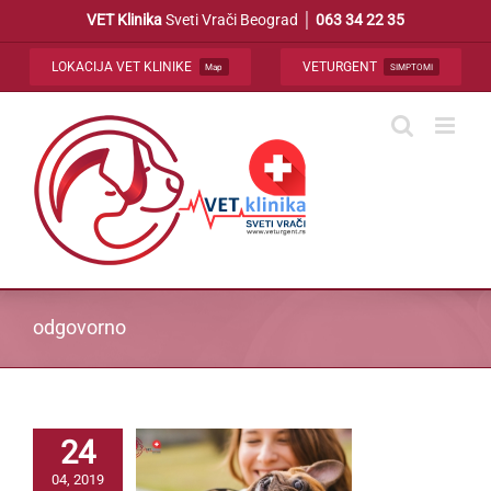
Skip
VET Klinika
Sveti Vrači Beograd │
063 34 22 35
to
content
LOKACIJA VET KLINIKE
VETURGENT
Map
SIMPTOMI
odgovorno
24
04, 2019