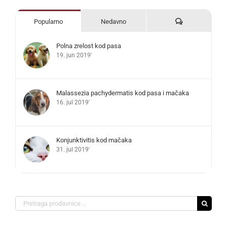
Komentari
Popularno
Nedavno
Polna zrelost kod pasa
19. jun 2019'
Malassezia pachydermatis kod pasa i mačaka
16. jul 2019'
Konjunktivitis kod mačaka
31. jul 2019'
Search
for: