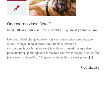
Odgovorno vlasništvo!?
Od
VET Klinika Sveti Vrači
|
24. april 2019'
|
Sigurnost
|
0 Komentara
Iako se u Srbiji pitanje odgovornog vlasništva uglavnom poteže u
sklopu medijskih hajki protiv napuštenih ljubimaca i
senzacionalističkih naslova koji izveštavaju o ujedima agresivnih
pasa, u pitanju je mnogo šira tema koja zahteva temeljniji pristup. Šta
je odgovorno vlasništvo? Odgovorno vlasništvo je širok pojam
[...]
Pročitajte više