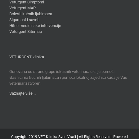
Veturgent Simptomi
Veturgent MAP
Bolesti kućnih ljubimaca
Sigurnost i saveti
Hitne medicinske intervencije
Veturgent Sitemap
VETURGENT klinika
Osnovana od strane grupe iskusnih veterinara u cilju pomoći
vlasnicima kućnih ljubimaca i pomoći lokalnoj zajednici kada je Vaš
veterinar zatvoren.
Saznajte više
…
Copyright 2019 VET Klinika Sveti Vrači | All Rights Reserved | Powered