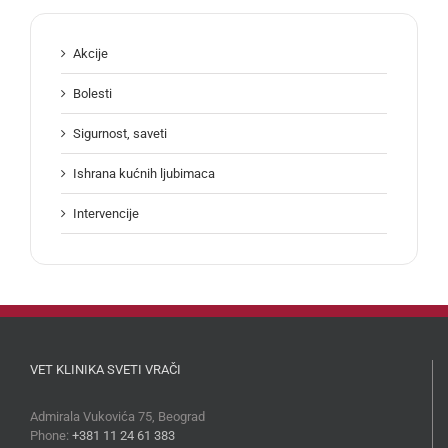
Akcije
Bolesti
Sigurnost, saveti
Ishrana kućnih ljubimaca
Intervencije
VET KLINIKA SVETI VRAČI
Admirala Vukovića 75, Beograd
Phone:
+381 11 24 61 383