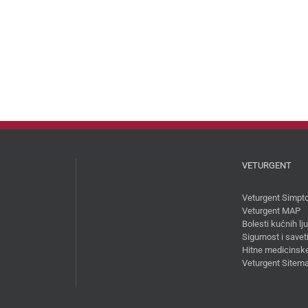
VETURGENT
Veturgent Simpt
Veturgent MAP
Bolesti kućnih l
Sigurnost i savet
Hitne medicinske
Veturgent Sitem