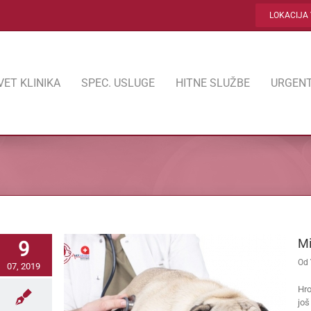
LOKACIJA 
VET KLINIKA
SPEC. USLUGE
HITNE SLUŽBE
URGENT
Mi
9
Od
07, 2019
Hro
još