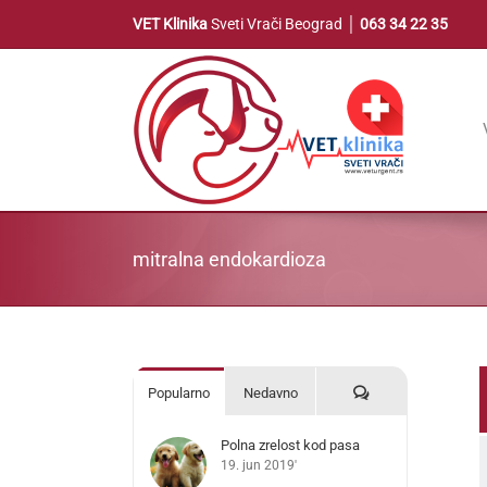
Skip
VET Klinika
Sveti Vrači Beograd │
063 34 22 35
to
content
mitralna endokardioza
Komentari
Popularno
Nedavno
Polna zrelost kod pasa
19. jun 2019'