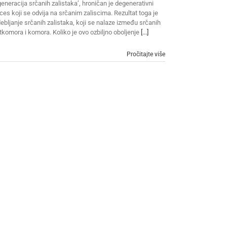
eneracija srčanih zalistaka’, hroničan je degenerativni
ces koji se odvija na srčanim zaliscima. Rezultat toga je
ebljanje srčanih zalistaka, koji se nalaze između srčanih
tkomora i komora. Koliko je ovo ozbiljno oboljenje
[...]
Pročitajte više