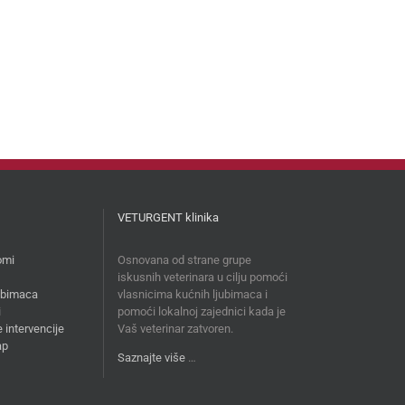
VETURGENT klinika
omi
Osnovana od strane grupe
iskusnih veterinara u cilju pomoći
jubimaca
vlasnicima kućnih ljubimaca i
i
pomoći lokalnoj zajednici kada je
 intervencije
Vaš veterinar zatvoren.
ap
Saznajte više
…