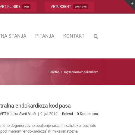
VET KLINIKE
VETURGENT
Map
SIMPTOMI
NA STANJA
PITANJA
KONTAKT
Početna
Tag:
mitralna endokardioza
tralna endokardioza kod pasa
VET Klinika Sveti Vrači
|
9. jul 2019'
|
Bolesti
|
0 Komentara
nično degenerativno oboljenje srčanih zalistaka, poznato
 pod imenom ‘endokardioza’ ili ‘miksomatozna