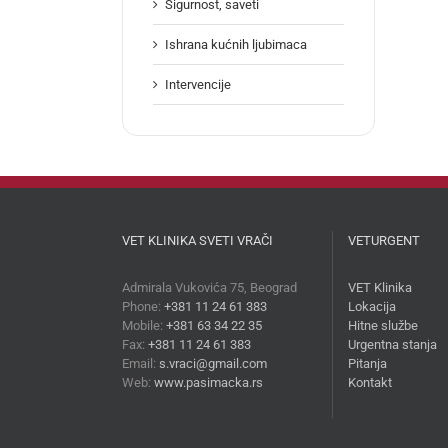
Sigurnost, saveti
Ishrana kućnih ljubimaca
Intervencije
VET KLINIKA SVETI VRAČI
VETURGENT
Admirala Vukovića 75, Beograd
VET Klinika
Phone:
+381 11 24 61 383
Lokacija
Mobile:
+381 63 34 22 35
Hitne službe
Fax:
+381 11 24 61 383
Urgentna stanja
Email:
s.vraci@gmail.com
Pitanja
Web:
www.pasimacka.rs
Kontakt