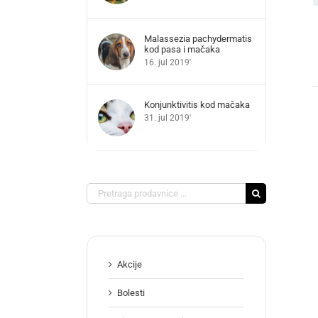
Malassezia pachydermatis
kod pasa i mačaka
16. jul 2019'
Konjunktivitis kod mačaka
31. jul 2019'
Search
for:
Akcije
Bolesti