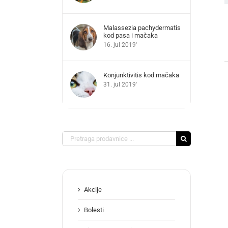
Malassezia pachydermatis
kod pasa i mačaka
16. jul 2019'
Konjunktivitis kod mačaka
31. jul 2019'
Search
for:
Akcije
Bolesti