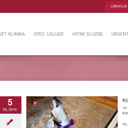
LOKACIJA 
VET KLINIKA
SPEC. USLUGE
HITNE SLUŽBE
URGENT
Ko
5
Od
05, 2019
Ko
Na 