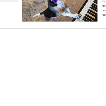
zbu
pit
nov
nap