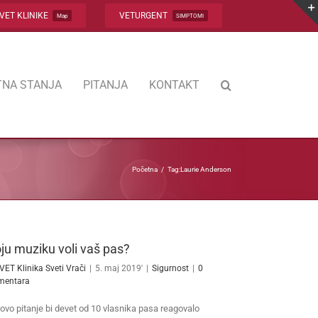
VET KLINIKE
VETURGENT
Map
SIMPTOMI
NA STANJA
PITANJA
KONTAKT
Početna
Tag:
Laurie Anderson
ju muziku voli vaš pas?
VET Klinika Sveti Vrači
|
5. maj 2019'
|
Sigurnost
|
0
mentara
ovo pitanje bi devet od 10 vlasnika pasa reagovalo