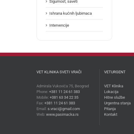
Sigurnost, saveti
Ishrana kućnih ljubimaca
Intervencije
VET KLINIKA SVETI VRAČI
VETURGENT
Admirala Vukovića 75, Beograd
VET Klinika
Phone:
+381 11 24 61 383
Lokacija
Mobile:
+381 63 34 22 35
Hitne službe
Fax:
+381 11 24 61 383
Urgentna stanja
Email:
s.vraci@gmail.com
Pitanja
Web:
www.pasimacka.rs
Kontakt