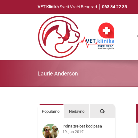
Skip
VET Klinika
Sveti Vrači Beograd │
063 34 22 35
to
content
Laurie Anderson
Komentari
Popularno
Nedavno
Polna zrelost kod pasa
19. jun 2019'