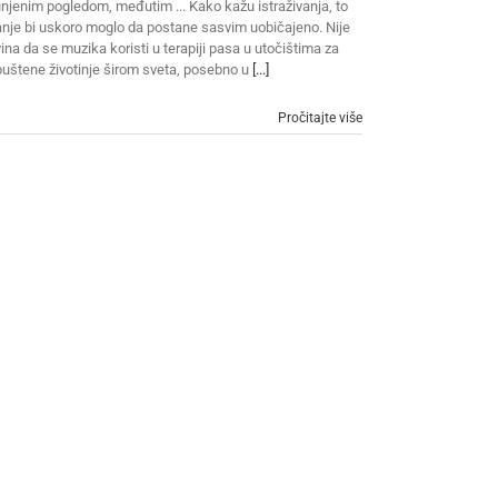
njenim pogledom, međutim ... Kako kažu istraživanja, to
anje bi uskoro moglo da postane sasvim uobičajeno. Nije
ina da se muzika koristi u terapiji pasa u utočištima za
uštene životinje širom sveta, posebno u
[...]
Pročitajte više