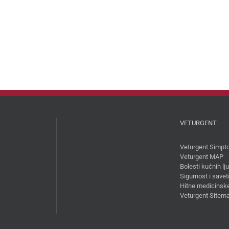
VETURGENT
Veturgent Simpt
Veturgent MAP
Bolesti kućnih l
Sigurnost i savet
Hitne medicinske
Veturgent Sitem