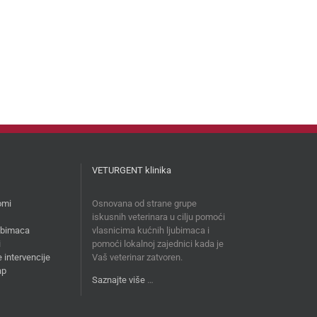
VETURGENT klinika
omi
Osnovana od strane grupe
iskusnih veterinara u cilju pomoći
jubimaca
vlasnicima kućnih ljubimaca i
i
pomoći lokalnoj zajednici kada je
 intervencije
Vaš veterinar zatvoren.
ap
Saznajte više
…