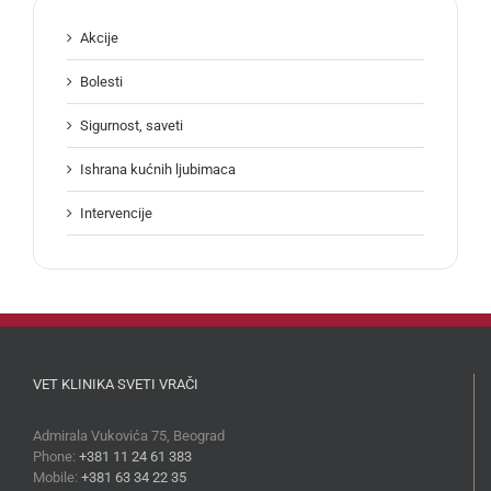
Akcije
Bolesti
Sigurnost, saveti
Ishrana kućnih ljubimaca
Intervencije
VET KLINIKA SVETI VRAČI
Admirala Vukovića 75, Beograd
Phone:
+381 11 24 61 383
Mobile:
+381 63 34 22 35