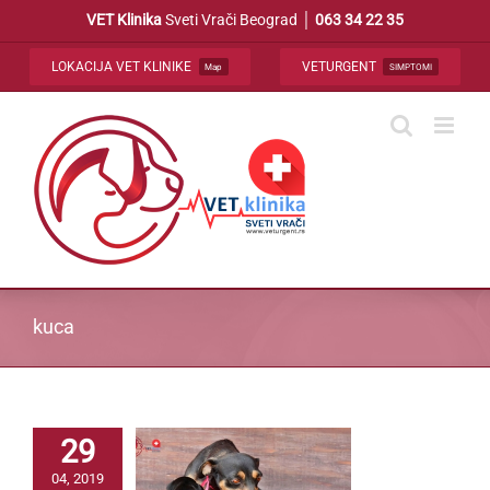
Skip
VET Klinika
Sveti Vrači Beograd │
063 34 22 35
to
content
LOKACIJA VET KLINIKE
VETURGENT
Map
SIMPTOMI
kuca
29
04, 2019