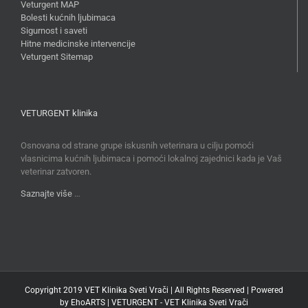
Veturgent MAP
Bolesti kućnih ljubimaca
Sigurnost i saveti
Hitne medicinske intervencije
Veturgent Sitemap
VETURGENT klinika
Osnovana od strane grupe iskusnih veterinara u cilju pomoći
vlasnicima kućnih ljubimaca i pomoći lokalnoj zajednici kada je Vaš
veterinar zatvoren.
Saznajte više
…
Copyright 2019 VET Klinika Sveti Vrači | All Rights Reserved | Powered
by
EhoARTS
|
VETURGENT - VET Klinika Sveti Vrači