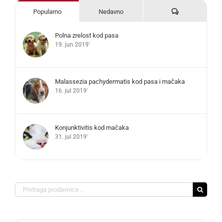
Komentari
Popularno
Nedavno
Polna zrelost kod pasa
19. jun 2019'
Malassezia pachydermatis kod pasa i mačaka
16. jul 2019'
Konjunktivitis kod mačaka
31. jul 2019'
Search
for: