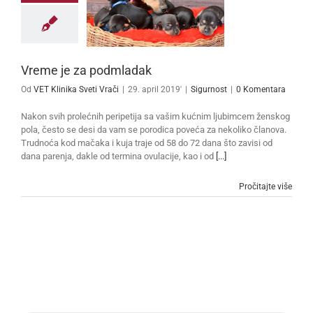
Vreme je za podmladak
Od
VET Klinika Sveti Vrači
|
29. april 2019'
|
Sigurnost
|
0 Komentara
Nakon svih prolećnih peripetija sa vašim kućnim ljubimcem ženskog
pola, često se desi da vam se porodica poveća za nekoliko članova.
Trudnoća kod mačaka i kuja traje od 58 do 72 dana što zavisi od
dana parenja, dakle od termina ovulacije, kao i od
[...]
Pročitajte više