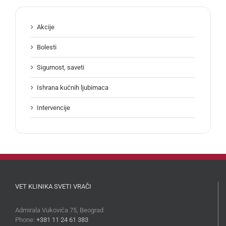
Akcije
Bolesti
Sigurnost, saveti
Ishrana kućnih ljubimaca
Intervencije
VET KLINIKA SVETI VRAČI
Admirala Vukovića 75, Beograd
Phone:
+381 11 24 61 383