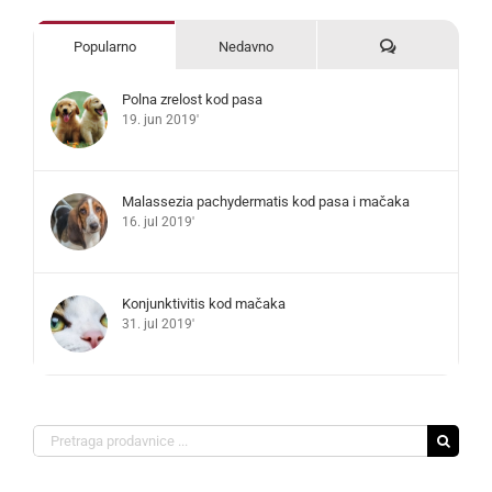
Komentari
Popularno
Nedavno
Polna zrelost kod pasa
19. jun 2019'
Malassezia pachydermatis kod pasa i mačaka
16. jul 2019'
Konjunktivitis kod mačaka
31. jul 2019'
Search
for: