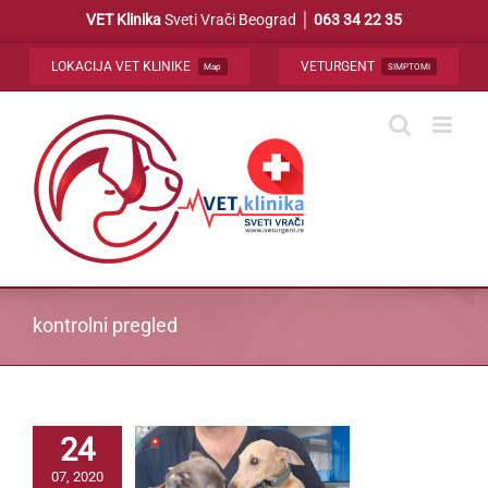
Skip
VET Klinika
Sveti Vrači Beograd │
063 34 22 35
to
content
LOKACIJA VET KLINIKE
VETURGENT
Map
SIMPTOMI
kontrolni pregled
24
07, 2020