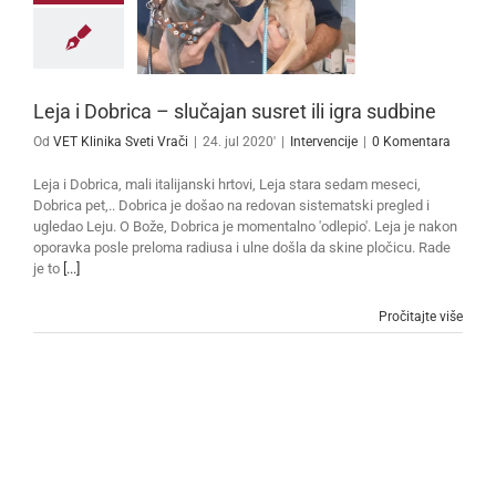
Leja i Dobrica – slučajan susret ili igra sudbine
Od
VET Klinika Sveti Vrači
|
24. jul 2020'
|
Intervencije
|
0 Komentara
Leja i Dobrica, mali italijanski hrtovi, Leja stara sedam meseci,
Dobrica pet,.. Dobrica je došao na redovan sistematski pregled i
ugledao Leju. O Bože, Dobrica je momentalno 'odlepio'. Leja je nakon
oporavka posle preloma radiusa i ulne došla da skine pločicu. Rade
je to
[...]
Pročitajte više