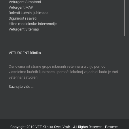
Veturgent Simptomi
Veturgent MAP
Bolesti kućnih ljubimaca
Sigurnost i saveti
Hitne medicinske intervencije
Veturgent Sitemap
VETURGENT klinika
Osnovana od strane grupe iskusnih veterinara u cilju pomoći
vlasnicima kućnih ljubimaca i pomoći lokalnoj zajednici kada je Vaš
veterinar zatvoren.
Saznajte više
…
Copyright 2019 VET Klinika Sveti Vrači | All Rights Reserved | Powered