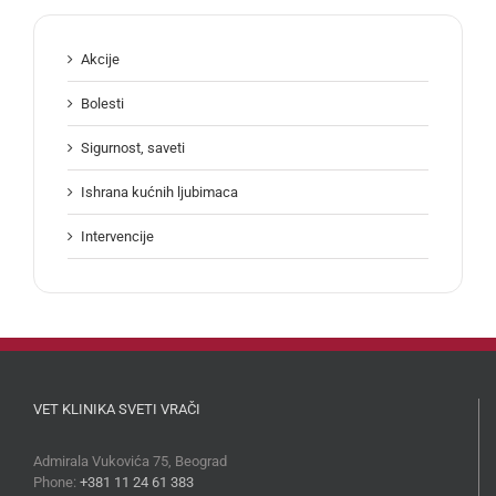
Akcije
Bolesti
Sigurnost, saveti
Ishrana kućnih ljubimaca
Intervencije
VET KLINIKA SVETI VRAČI
Admirala Vukovića 75, Beograd
Phone:
+381 11 24 61 383