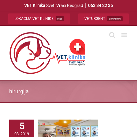
Skip
VET Klinika
Sveti Vrači Beograd │
063 34 22 35
to
content
LOKACIJA VET KLINIKE
VETURGENT
Map
SIMPTOMI
hirurgija
5
08, 2019