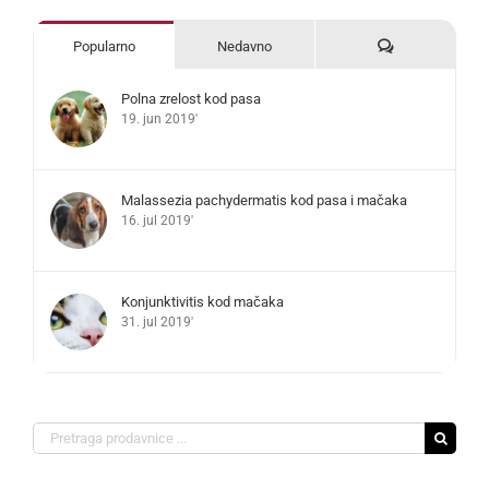
Komentari
Popularno
Nedavno
Polna zrelost kod pasa
19. jun 2019'
Malassezia pachydermatis kod pasa i mačaka
16. jul 2019'
Konjunktivitis kod mačaka
31. jul 2019'
Search
for: