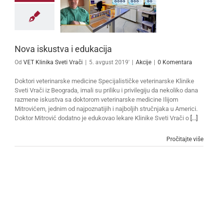
Nova iskustva i edukacija
Od
VET Klinika Sveti Vrači
|
5. avgust 2019'
|
Akcije
|
0 Komentara
Doktori veterinarske medicine Specijalističke veterinarske Klinike
Sveti Vrači iz Beograda, imali su priliku i privilegiju da nekoliko dana
razmene iskustva sa doktorom veterinarske medicine Ilijom
Mitrovićem, jednim od najpoznatijih i najboljih stručnjaka u Americi.
Doktor Mitrović dodatno je edukovao lekare Klinike Sveti Vrači o
[...]
Pročitajte više