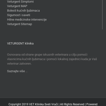
Veturgent Simptomi
Veturgent MAP
Bolesti kućnih ljubimaca
Sigurnost i saveti
Hitne medicinske intervencije
Veturgent Sitemap
VETURGENT klinika
Osnovana od strane grupe iskusnih veterinara u cilju pomoći
vlasnicima kućnih ljubimaca i pomoći lokalnoj zajednici kada je Vaš
veterinar zatvoren.
Saznajte više
…
Copyright 2019 VET Klinika Sveti Vrači | All Rights Reserved | Powered