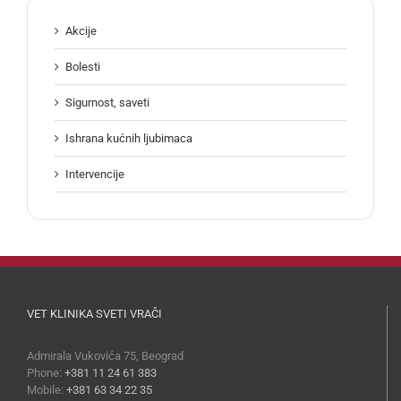
Akcije
Bolesti
Sigurnost, saveti
Ishrana kućnih ljubimaca
Intervencije
VET KLINIKA SVETI VRAČI
Admirala Vukovića 75, Beograd
Phone:
+381 11 24 61 383
Mobile:
+381 63 34 22 35