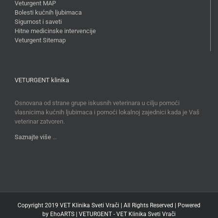
Veturgent MAP
Bolesti kućnih ljubimaca
Sigurnost i saveti
Hitne medicinske intervencije
Veturgent Sitemap
VETURGENT klinika
Osnovana od strane grupe iskusnih veterinara u cilju pomoći
vlasnicima kućnih ljubimaca i pomoći lokalnoj zajednici kada je Vaš
veterinar zatvoren.
Saznajte više
…
Copyright 2019 VET Klinika Sveti Vrači | All Rights Reserved | Powered
by
EhoARTS
|
VETURGENT - VET Klinika Sveti Vrači