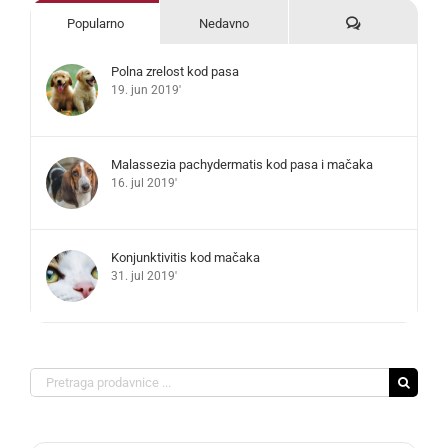
Komentari
Popularno
Nedavno
Polna zrelost kod pasa
19. jun 2019'
Malassezia pachydermatis kod pasa i mačaka
16. jul 2019'
Konjunktivitis kod mačaka
31. jul 2019'
Search
for: