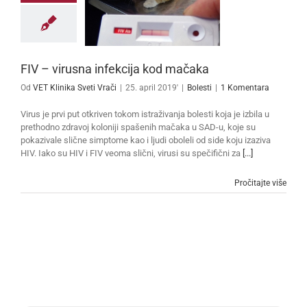
FIV – virusna infekcija kod mačaka
Od
VET Klinika Sveti Vrači
|
25. april 2019'
|
Bolesti
|
1 Komentara
Virus je prvi put otkriven tokom istraživanja bolesti koja je izbila u
prethodno zdravoj koloniji spašenih mačaka u SAD-u, koje su
pokazivale slične simptome kao i ljudi oboleli od side koju izaziva
HIV. Iako su HIV i FIV veoma slični, virusi su spečifični za
[...]
Pročitajte više