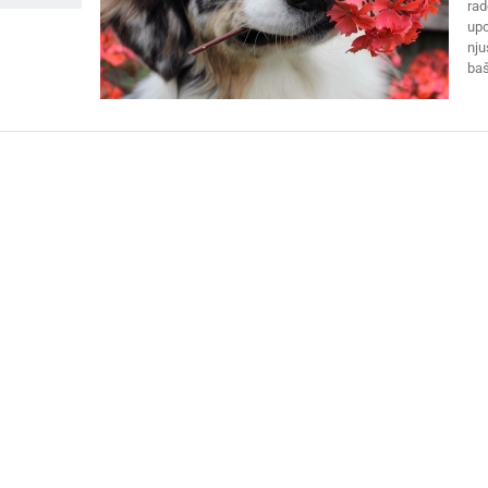
rad
upo
nju
baš