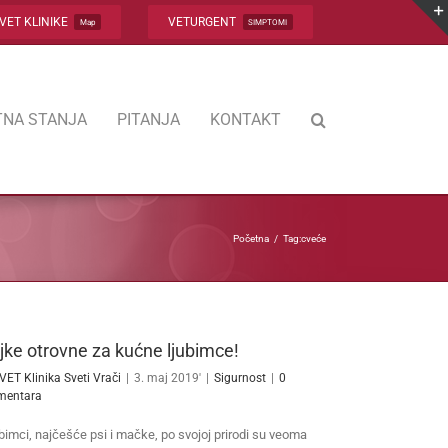
VET KLINIKE
VETURGENT
Map
SIMPTOMI
NA STANJA
PITANJA
KONTAKT
Početna
Tag:
cveće
ljke otrovne za kućne ljubimce!
VET Klinika Sveti Vrači
|
3. maj 2019'
|
Sigurnost
|
0
mentara
bimci, najčešće psi i mačke, po svojoj prirodi su veoma