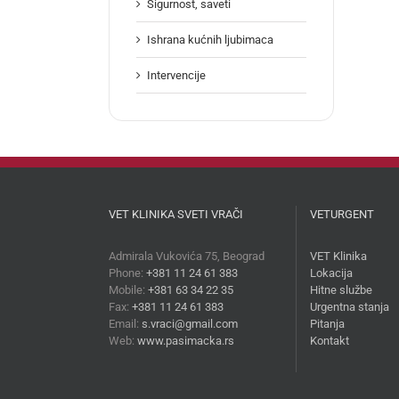
Sigurnost, saveti
Ishrana kućnih ljubimaca
Intervencije
VET KLINIKA SVETI VRAČI
VETURGENT
Admirala Vukovića 75, Beograd
VET Klinika
Phone:
+381 11 24 61 383
Lokacija
Mobile:
+381 63 34 22 35
Hitne službe
Fax:
+381 11 24 61 383
Urgentna stanja
Email:
s.vraci@gmail.com
Pitanja
Web:
www.pasimacka.rs
Kontakt