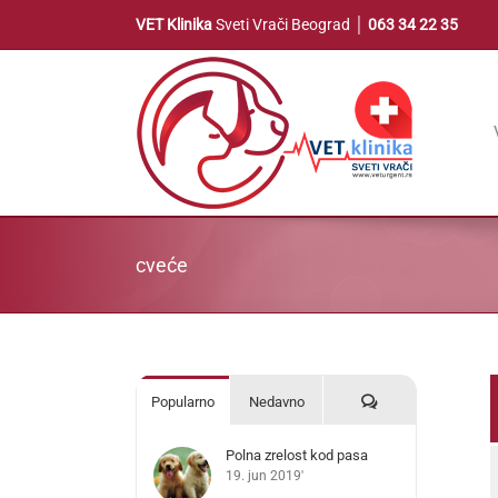
Skip
VET Klinika
Sveti Vrači Beograd │
063 34 22 35
to
content
cveće
Komentari
Popularno
Nedavno
Polna zrelost kod pasa
19. jun 2019'