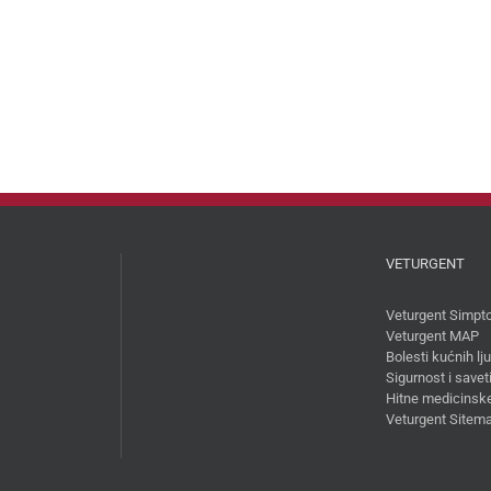
VETURGENT
Veturgent Simpt
Veturgent MAP
Bolesti kućnih l
Sigurnost i savet
Hitne medicinske
Veturgent Sitem