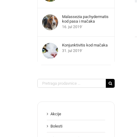
Malassezia pachydermatis
kod pasa i mačaka
16. jul 2019'
Konjunktivitis kod mačaka
31. jul 2019'
Search
for:
Akcije
Bolesti