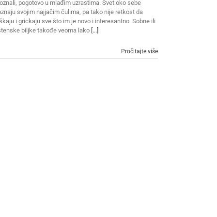
oznali, pogotovo u mlađim uzrastima. Svet oko sebe
znaju svojim najjačim čulima, pa tako nije retkost da
škaju i grickaju sve što im je novo i interesantno. Sobne ili
tenske biljke takođe veoma lako
[...]
Pročitajte više