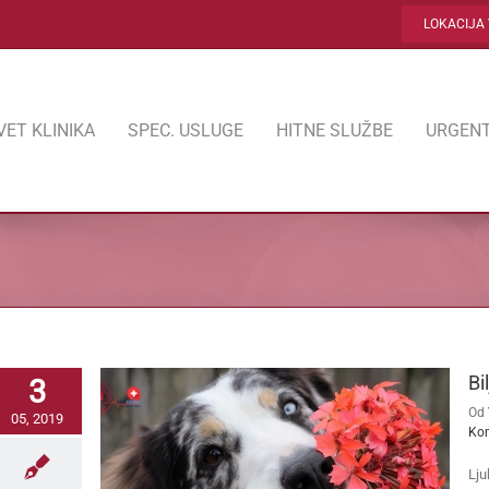
LOKACIJA 
VET KLINIKA
SPEC. USLUGE
HITNE SLUŽBE
URGENT
Bi
3
Od
05, 2019
Ko
Lju