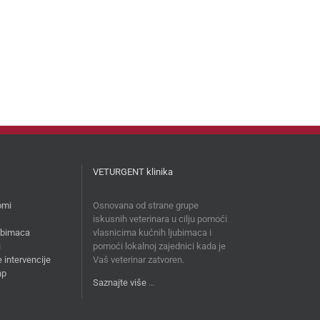
VETURGENT klinika
omi
Osnovana od strane grupe
iskusnih veterinara u cilju pomoći
jubimaca
vlasnicima kućnih ljubimaca i
i
pomoći lokalnoj zajednici kada je
 intervencije
Vaš veterinar zatvoren.
ap
Saznajte više
…