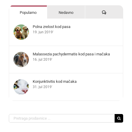
Komentari
Popularno
Nedavno
Polna zrelost kod pasa
19. jun 2019'
Malassezia pachydermatis kod pasa i mačaka
16. jul 2019'
Konjunktivitis kod mačaka
31. jul 2019'
Search
for: