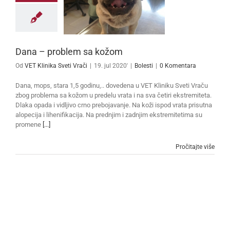
Dana – problem sa kožom
Od
VET Klinika Sveti Vrači
|
19. jul 2020'
|
Bolesti
|
0 Komentara
Dana, mops, stara 1,5 godinu,.. dovedena u VET Kliniku Sveti Vraču
zbog problema sa kožom u predelu vrata i na sva četiri ekstremiteta.
Dlaka opada i vidljivo crno prebojavanje. Na koži ispod vrata prisutna
alopecija i lihenifikacija. Na prednjim i zadnjim ekstremitetima su
promene
[...]
Pročitajte više