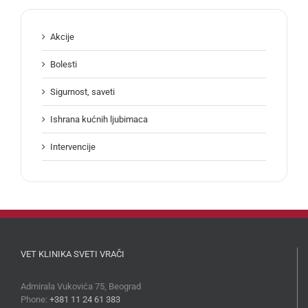
Akcije
Bolesti
Sigurnost, saveti
Ishrana kućnih ljubimaca
Intervencije
VET KLINIKA SVETI VRAČI
Admirala Vukovića 75, Beograd
Phone:
+381 11 24 61 383