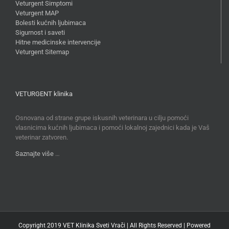
Veturgent Simptomi
Veturgent MAP
Bolesti kućnih ljubimaca
Sigurnost i saveti
Hitne medicinske intervencije
Veturgent Sitemap
VETURGENT klinika
Osnovana od strane grupe iskusnih veterinara u cilju pomoći
vlasnicima kućnih ljubimaca i pomoći lokalnoj zajednici kada je Vaš
veterinar zatvoren.
Saznajte više
…
Copyright 2019 VET Klinika Sveti Vrači | All Rights Reserved | Powered