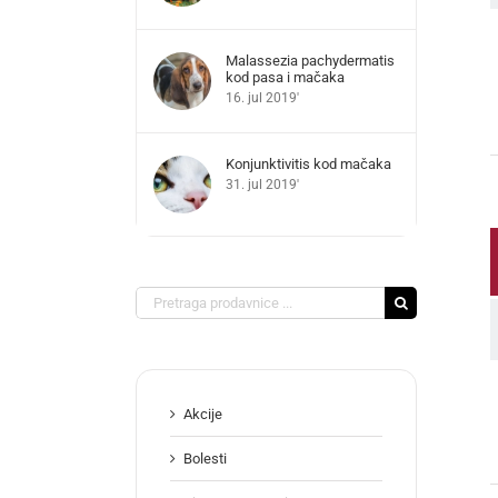
Malassezia pachydermatis
kod pasa i mačaka
16. jul 2019'
Konjunktivitis kod mačaka
31. jul 2019'
Search
for:
Akcije
Bolesti