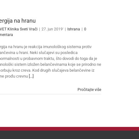
ergija na hranu
VET Klinika Sveti Vrači
|
27. jun 2019'
|
Ishrana
|
0
mentara
rgija na hranu je reakcija imunološkog sistema protiv
ančevina u hrani. Neki slučajevi su posledica
ormalnosti u probavnom traktu, što dovodi do toga da je
nološki sistem izložen belančevinama koje se prirodno ne
orbuju kroz creva. Kod drugih slučajeva belančevine iz
ne prođu crevnu
[...]
Pročitajte više