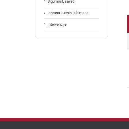
Sigurnost, saveti
Ishrana kućnih ljubimaca
Intervencije