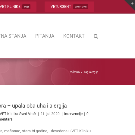
VET KLINIKE
VETURGENT
Map
SIMPTOMI
NA STANJA
PITANJA
KONTAKT
Početna
Tag:
alergija
ra – upala oba uha i alergija
VET Klinika Sveti Vrači
|
21. jul 2020'
|
Intervencije
|
0
mentara
a, mešanac, stara tri godine,.. dovedena u VET Kliniku