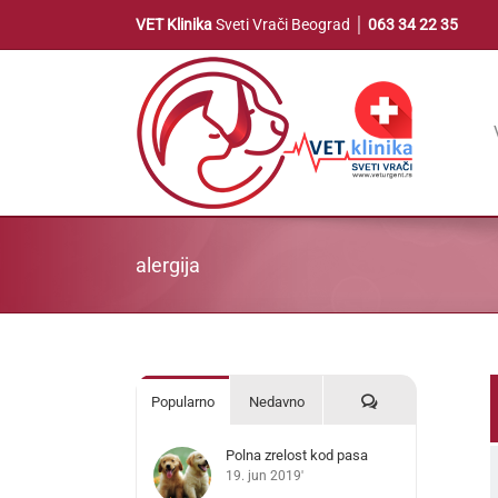
Skip
VET Klinika
Sveti Vrači Beograd │
063 34 22 35
to
content
alergija
Komentari
Popularno
Nedavno
Polna zrelost kod pasa
19. jun 2019'