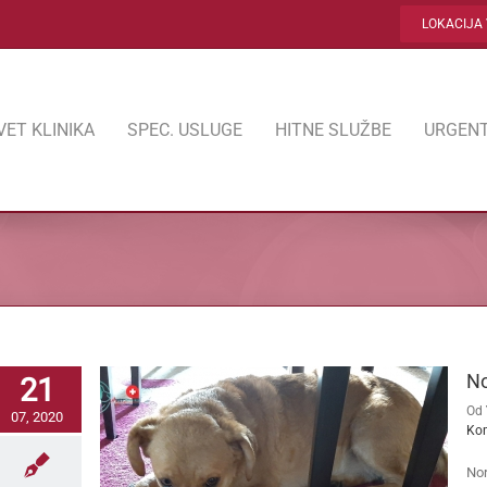
LOKACIJA 
VET KLINIKA
SPEC. USLUGE
HITNE SLUŽBE
URGENT
No
21
Od
07, 2020
Ko
Nor