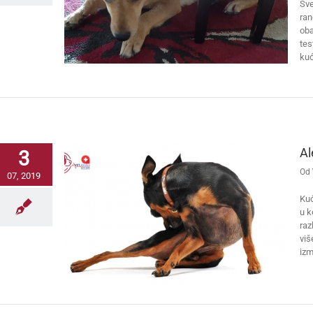
Sve
ran
oba
tes
ku
Al
3
Od
07, 2019
Kuć
u k
raz
viš
izm