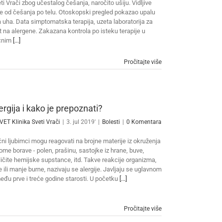
ti Vrači zbog učestalog češanja, naročito ušiju. Vidljive
e od češanja po telu. Otoskopski pregled pokazao upalu
 uha. Data simptomatska terapija, uzeta laboratorija za
t na alergene. Zakazana kontrola po isteku terapije u
ćnim
[...]
Pročitajte više
ergija i kako je prepoznati?
VET Klinika Sveti Vrači
|
3. jul 2019'
|
Bolesti
|
0 Komentara
ni ljubimci mogu reagovati na brojne materije iz okruženja
ome borave - polen, prašinu, sastojke iz hrane, buve,
ličite hemijske supstance, itd. Takve reakcije organizma,
e ili manje burne, nazivaju se alergije. Javljaju se uglavnom
eđu prve i treće godine starosti. U početku
[...]
Pročitajte više