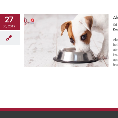
Al
27
Od
06, 2019
Ko
Ale
bel
abn
imu
aps
hra