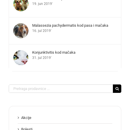
19. jun 2019'
Malassezia pachydermatis kod pasa i mačaka
16. jul 2019'
Konjunktivitis kod mačaka
31. jul 2019'
Search
for:
Akcije
Bolesti