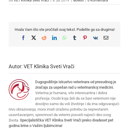
Od
VET Klinika Sveti Vrači
|
8. jul 2019'
|
Bolesti
|
0 Komentara
Hvala Vam što ste pročitali ovaj tekst. Podelite ga sa drugima!
Facebook
X
Reddit
LinkedIn
WhatsApp
Tumblr
Pinterest
Vk
Email
Autor:
VET Klinika Sveti Vrači
Dugogodišnje iskustvo veterinara od presudnog je
značaja za uspešan rad u veterinarskoj medicini.
Veterina je humana, vrlo interesantna i dobra
profesija. Osobi koja želi da se bavi veterinom nije
dovoljno samo da voli životinje i da ima odgovarajući
nivo obrazovanja, mora imati izraženu potrebu za neprestanim
usavršavanjem, spremnost da veterini posveti najveći deo svog
života.
Specijalistička VET Klinika Sveti Vrači preko dvadeset pet
godina brine o Vašim ljubimcima!