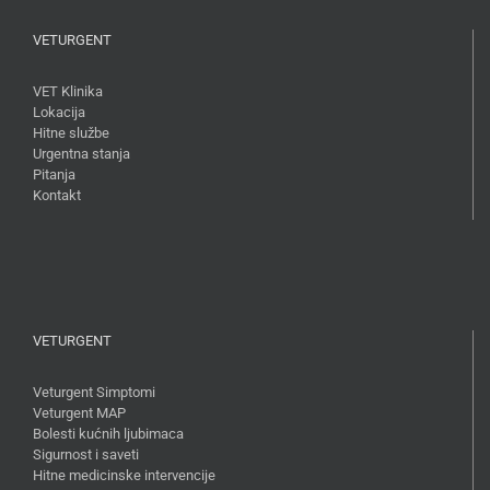
VETURGENT
VET Klinika
Lokacija
Hitne službe
Urgentna stanja
Pitanja
Kontakt
VETURGENT
Veturgent Simptomi
Veturgent MAP
Bolesti kućnih ljubimaca
Sigurnost i saveti
Hitne medicinske intervencije