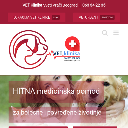
Skip
VET Klinika
Sveti Vrači Beograd │
063 34 22 35
to
content
LOKACIJA VET KLINIKE
VETURGENT
Map
SIMPTOMI
HITNA medicinska pomoć
za bolesne i povređene životinje