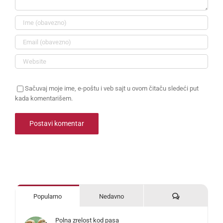
Sačuvaj moje ime, e-poštu i veb sajt u ovom čitaču sledeći put
kada komentarišem.
Komentari
Popularno
Nedavno
Polna zrelost kod pasa