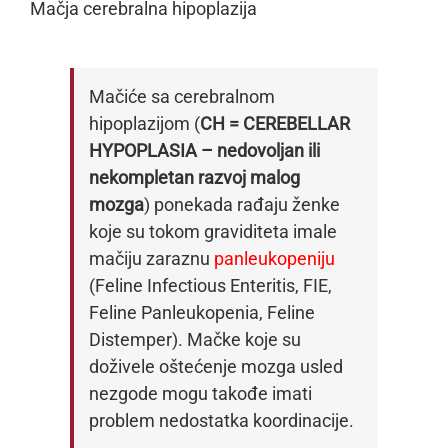
Mačja cerebralna hipoplazija
Mačiće sa cerebralnom
hipoplazijom (
CH = CEREBELLAR
HYPOPLASIA – nedovoljan ili
nekompletan razvoj malog
mozga
) ponekada rađaju ženke
koje su tokom graviditeta imale
mačiju zaraznu
panleukopeniju
(Feline Infectious Enteritis, FIE,
Feline Panleukopenia, Feline
Distemper). Mačke koje su
doživele oštećenje mozga usled
nezgode mogu takođe imati
problem nedostatka koordinacije.