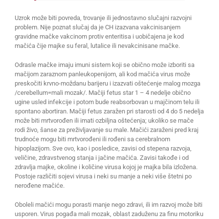
Uzrok može biti povreda, trovanje ili jednostavno slučajni razvojni
problem. Nije poznat slučaj da je CH izazvana vakcinisanjem
gravidne mačke vakcinom protiv enteritisa i uobičajena je kod
mačića čije majke su feral, lutalice ili nevakcinisane mačke.
Odrasle mačke imaju imuni sistem koji se obično može izboriti sa
mačijom zaraznom panleukopenijom, ali kod mačića virus može
preskočiti krvno-moždanu barijeru i izazvati oštećenje malog mozga
/cerebellum=mali mozak/. Mačiji fetus star 1 – 4 nedelje obično
ugine usled infekcije i potom bude reabsorbovan u majčinom telu ili
spontano abortiran. Mačiji fetus zaražen pri starosti od 4 do 5 nedelja
može biti mrtvorođen ili imati ozbiljna oštećenja; ukoliko se mače
rodi živo, šanse za preživljavanje su male. Mačići zaraženi pred kraj
trudnoće mogu biti mrtvorođeni ili rođeni sa cerebralnom
hipoplazijom. Sve ovo, kao i posledice, zavisi od stepena razvoja,
veličine, zdravstvenog stanja i jačine mačića. Zavisi takođe i od
zdravlja majke, okoline i količine virusa kojoj je majka bila izložena.
Postoje različiti sojevi virusa i neki su manje a neki više štetni po
nerođene mačiće.
Oboleli mačići mogu porasti manje nego zdravi, ili im razvoj može biti
usporen. Virus pogađa mali mozak, oblast zaduženu za finu motoriku