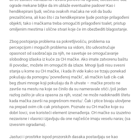
ograde mekane biljke da im ublaže eventualne padove! Kao i
hendikepirani ljudi, večina ovakvih mačaka ne voli da budu
prezaštićena, ali kao što i za hendikepirane ljude postoje prilagođeni
objekti, tako i mačkama treba omogućiti prilagođeni toalet, pristup
omiljenim mestima i slične stvari koje će im obezbediti blagostanje.
Zbog postojanja problema sa pokretljivošću, problema sa
percepcijom i mogućih problema sa vidom, što udvostručuje
opasnost od saobraćaja za njih, ne savetuje se omogućavanje
slobodnog izlaska iz kuće za CH mačke. Ako imate zatvorenu baštu
ili povodac, možete im omogućiti da izlaze. Mnogi ljudi nisu svesni
stanja u kome su CH mačke, i kada ih vide kako se trzaju ponekad
pokušaju da pomognu ‘povređenoj mački’, ali mačkin ludi cik-cak
beg zbuni mnoge koji pokušaju da ih uhvate – mačke prosto ne
završe na mestu na koje se činilo da su nameravale stići /još jedan
razlog zašto je ulica opasna za njih, vozač ne može nadoknaditi štetu
kada mačka završi na pogrešnom mestu/. Čak i ptice bivaju ulovljene
na prepad ovim cik-cak pristupom. Poznate su CH mačke koje su
dobri lovci, sve koristeći element iznenađenja. CH mačke su izuzetno
nezavisne i vlasnici izjavljuju da one najčešće imaju veselu narav, (sa
izvesnim ogradama).
Jastuci i prostirke ispod prozorskih dasaka postavljaju se kao