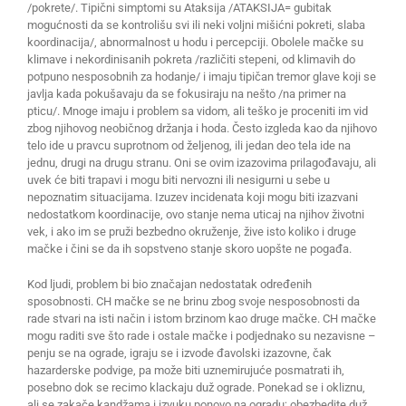
/pokrete/. Tipični simptomi su Ataksija /ATAKSIJA= gubitak
mogućnosti da se kontrolišu svi ili neki voljni mišićni pokreti, slaba
koordinacija/, abnormalnost u hodu i percepciji. Obolele mačke su
klimave i nekordinisanih pokreta /različiti stepeni, od klimavih do
potpuno nesposobnih za hodanje/ i imaju tipičan tremor glave koji se
javlja kada pokušavaju da se fokusiraju na nešto /na primer na
pticu/. Mnoge imaju i problem sa vidom, ali teško je proceniti im vid
zbog njihovog neobičnog držanja i hoda. Često izgleda kao da njihovo
telo ide u pravcu suprotnom od željenog, ili jedan deo tela ide na
jednu, drugi na drugu stranu. Oni se ovim izazovima prilagođavaju, ali
uvek će biti trapavi i mogu biti nervozni ili nesigurni u sebe u
nepoznatim situacijama. Izuzev incidenata koji mogu biti izazvani
nedostatkom koordinacije, ovo stanje nema uticaj na njihov životni
vek, i ako im se pruži bezbedno okruženje, žive isto koliko i druge
mačke i čini se da ih sopstveno stanje skoro uopšte ne pogađa.
Kod ljudi, problem bi bio značajan nedostatak određenih
sposobnosti. CH mačke se ne brinu zbog svoje nesposobnosti da
rade stvari na isti način i istom brzinom kao druge mačke. CH mačke
mogu raditi sve što rade i ostale mačke i podjednako su nezavisne –
penju se na ograde, igraju se i izvode đavolski izazovne, čak
hazarderske podvige, pa može biti uznemirujuće posmatrati ih,
posebno dok se recimo klackaju duž ograde. Ponekad se i okliznu,
ali se zakače kandžama i izvuku ponovo na ogradu; obezbedite duž