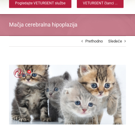
Pogledajte VETURGENT službe
VETURGENT članci ...
Mačja cerebralna hipoplazija
Prethodno
Sledeće
View
Larger
Image