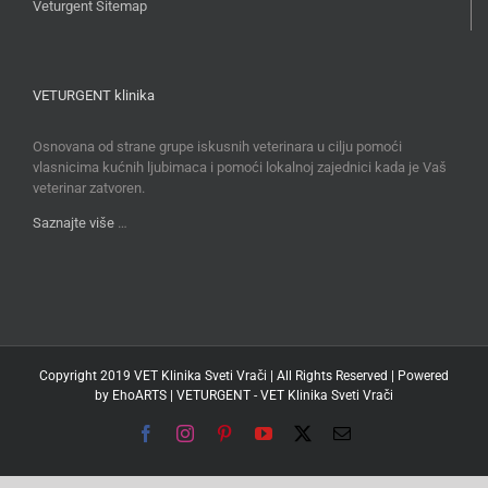
Veturgent Sitemap
VETURGENT klinika
Osnovana od strane grupe iskusnih veterinara u cilju pomoći
vlasnicima kućnih ljubimaca i pomoći lokalnoj zajednici kada je Vaš
veterinar zatvoren.
Saznajte više
…
Copyright 2019 VET Klinika Sveti Vrači | All Rights Reserved | Powered
by
EhoARTS
|
VETURGENT - VET Klinika Sveti Vrači
Facebook
Instagram
Pinterest
YouTube
X
Email