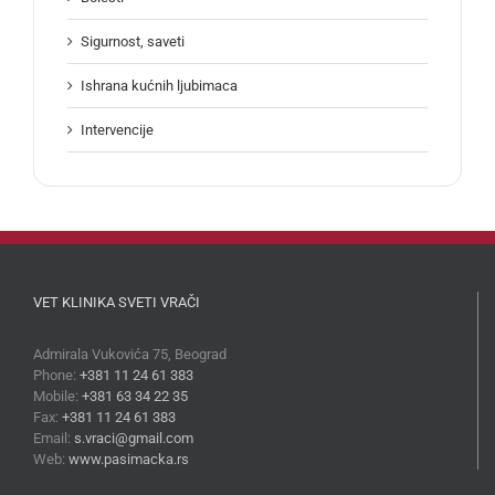
Sigurnost, saveti
Ishrana kućnih ljubimaca
Intervencije
VET KLINIKA SVETI VRAČI
Admirala Vukovića 75, Beograd
Phone:
+381 11 24 61 383
Mobile:
+381 63 34 22 35
Fax:
+381 11 24 61 383
Email:
s.vraci@gmail.com
Web:
www.pasimacka.rs