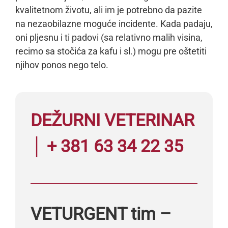
kvalitetnom životu, ali im je potrebno da pazite
na nezaobilazne moguće incidente. Kada padaju,
oni pljesnu i ti padovi (sa relativno malih visina,
recimo sa stočića za kafu i sl.) mogu pre oštetiti
njihov ponos nego telo.
DEŽURNI VETERINAR
│ + 381 63 34 22 35
VETURGENT tim –