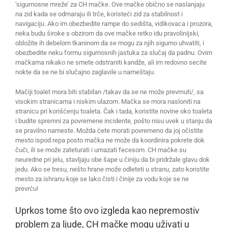
‘sigurnosne mreže’ za CH mačke. Ove mačke obično se naslanjaju
na zid kada se odmaraju ili trče, koristeći zid za stabilnost i
navigaciju. Ako im obezbedite rampe do sedišta, vidikovaca i prozora,
neka budu široke s obzirom da ove mačke retko idu pravolinijski,
obložite ih debelom tkaninom da se mogu za njih sigurno uhvatiti, i
obezbedite neku formu sigurnosnih jastuka za slučaj da padnu. Ovim
mačkama nikako ne smete odstraniti kandže, ali im redovno secite
nokte da se ne bi slučajno zaglavile u nameštaju.
Mačiji toalet mora biti stabilan /takav da se ne može prevrnuti/, sa
visokim stranicama i niskim ulazom. Mačka se mora nasloniti na
stranicu pri korišćenju toaleta. Čak i tada, koristite novine oko toaleta
i budite spremni za povremene incidente, pošto nisu uvek u stanju da
se pravilno nameste. Možda ćete morati povremeno da joj očistite
mesto ispod repa posto mačka ne može da koordinira pokrete dok
čuči, ili se može zateturati i umazati fecesom. CH mačke su
neuredne pri jelu, stavljaju obe šape u činiju da bi pridržale glavu dok
jedu. Ako se tresu, nešto hrane može odleteti u stranu, zato koristite
mesto za ishranu koje se lako čisti i činije za vodu koje se ne
prevrću!
Uprkos tome što ovo izgleda kao nepremostiv
problem za ljude, CH mačke mogu uživati u