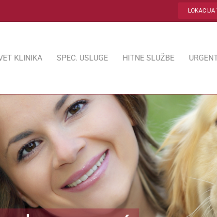
LOKACIJA 
VET KLINIKA
SPEC. USLUGE
HITNE SLUŽBE
URGENT