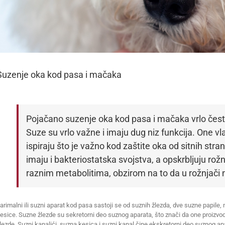
Suzenje oka kod pasa i mačaka
Pojačano suzenje oka kod pasa i mačaka vrlo često
Suze su vrlo važne i imaju dug niz funkcija. One vl
ispiraju što je važno kod zaštite oka od sitnih stra
imaju i bakteriostatska svojstva, a opskrbljuju ro
raznim metabolitima, obzirom na to da u rožnjači
arimalni ili suzni aparat kod pasa sastoji se od suznih žlezda, dve suzne papile
esice. Suzne žlezde su sekretorni deo suznog aparata, što znači da one proizv
lezde. Suzni kanalići, suzna kesica i suzni kanal čine ekskretorni deo suznog ap