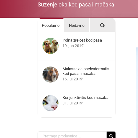
Suzenje oka kod pasa i mačaka
Komentari
Popularno
Nedavno
Polna zrelost kod pasa
19. jun 2019'
V
L
I
Malassezia pachydermatis
kod pasa i mačaka
16. jul 2019'
Konjunktivitis kod mačaka
31. jul 2019'
Search