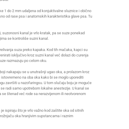
ke 1 do 2 mm udaljena od konjuktivalne sluznice i obično
visno od rase psa i anatomskih karakteristika glave psa. Tu
i, suzonosni kanal je vrlo kratak, pa se suze ponekad
ojima se kontroliše suzni kanal.
relivanja suza preko kapaka. Kod tih mačaka, kapci su
enirati isključivo kroz suzni kanal već dolazi do curenja
 suze razmazuju po celom oku.
 boji nakapaju se u unutrašnji ugao oka, a prolazom kroz
i istovremeno na oba oka kako bi se moglo uporediti
gu završiti u nazofaringsu. U tom slučaju boju je moguće
 to se radi samo upotrebom lokalne anestezije. U kanal se
 da se štenad već rode sa nerazvijenom ili neotvorenom
je ispiraju što je vrlo važno kod zaštite oka od sitnih
ju rožnjaču oka hranjivim supstancama i raznim