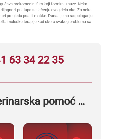
ogućava prekornealni film koji formiraju suze. Neka
dijagnozi pristupa se lečenju ovog dela oka. Za neka
r pri pregledu psa ili mačke. Danas je na raspolaganju
o oftalmološke terapije kod skoro svakog problema sa
1 63 34 22 35
erinarska pomoć …