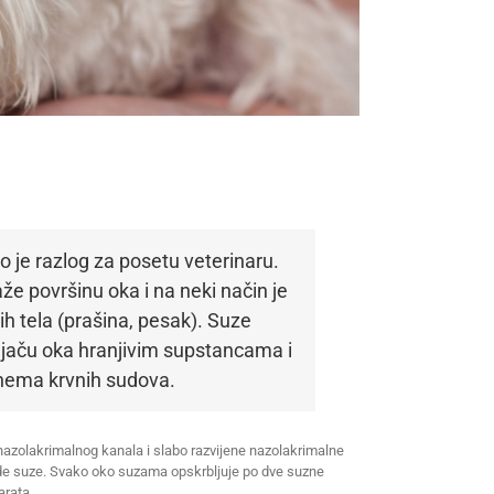
 je razlog za posetu veterinaru.
aže površinu oka i na neki način je
nih tela (prašina, pesak). Suze
žnjaču oka hranjivim supstancama i
 nema krvnih sudova.
, nazolakrimalnog kanala i slabo razvijene nazolakrimalne
ode suze. Svako oko suzama opskrbljuje po dve suzne
arata.