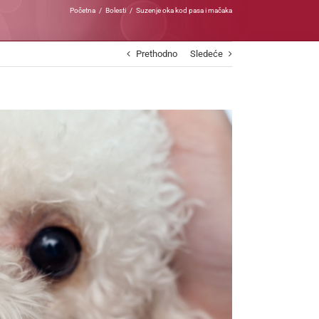
Početna
Bolesti
Suzenje oka kod pasa i mačaka
Prethodno
Sledeće