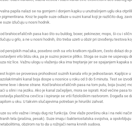
valna papila nalazi se na gornjem i donjem kapku u unutrašnjem uglu oka otprili
e pigmentirana. Kroz te papile suze odlaze u suzni kanal koji je različito dug, za
e suze izlučuju u nosni hodnik.
od brahiocefaličnih pasa kao što su buldog, boxer, pekinezer, mops, ši-cu i sličn
zlučuju u grlo, a ne u nosni hodnih, što treba uzeti u obzir pri izvođenju testova k
od persijskih mačaka, posebno onih sa vrlo kratkom njuškom, često dolazi do p
ostavljeni vrlo blizu oka, pa je suzno jezerce plitko. Stoga se suze ne uspevaju dr
uza niz lice. Važnu ulogu u vlaženju oka ima treptanje jer se spajanjem kapaka
est kojim se proverava prohodnost suznih kanala vrlo je jednostavan. Kapljice u
azolakrimalni kanal boja dospe u nosnice u roku od 3 do 5 minuta. Test se izvod
reme leve i desne strane. Kod brahiocefaličnih pasa na tom putu, boja (suze) mo
aći u slini i na jeziku. Ako je kanal začepljen, mora se isprati. Kod većine pasa
ostavlja plastična cevčica i ispiranje se vrši fiziološkim rastvorom. Događa se
apilom u oku. U takvim slučajevima potreban je hirurški zahvat.
uze su vrlo važne i imaju dug niz funkcija. One vlaže površinu oka i na neki način 
tranih tela (prašina, pesak). Suze imaju i bakteriostatska svojstva, a opskrblju
etabolitima, obzirom na to da u rožnjači nema krvnih sudova.