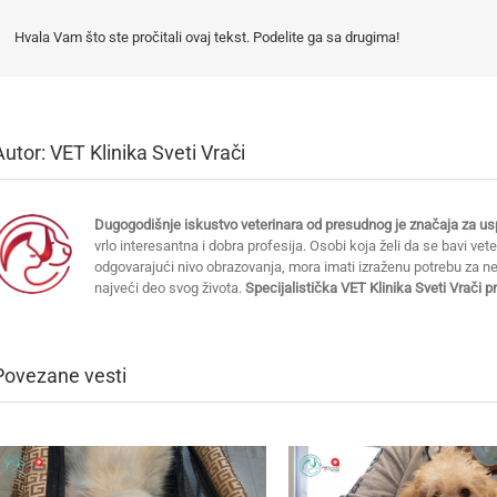
Hvala Vam što ste pročitali ovaj tekst. Podelite ga sa drugima!
Autor:
VET Klinika Sveti Vrači
Dugogodišnje iskustvo veterinara od presudnog je značaja za usp
vrlo interesantna i dobra profesija. Osobi koja želi da se bavi vet
odgovarajući nivo obrazovanja, mora imati izraženu potrebu za 
najveći deo svog života.
Specijalistička VET Klinika Sveti Vrači 
Povezane vesti