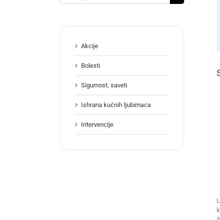
for:
Akcije
Bolesti
Sigurnost, saveti
Ishrana kućnih ljubimaca
Intervencije
L
k
ž