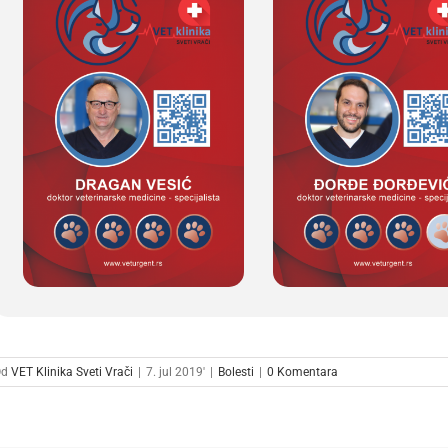
Od
VET Klinika Sveti Vrači
|
7. jul 2019'
|
Bolesti
|
0 Komentara