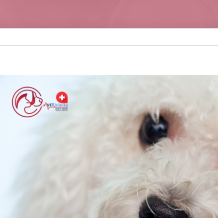
iew
arger
mage