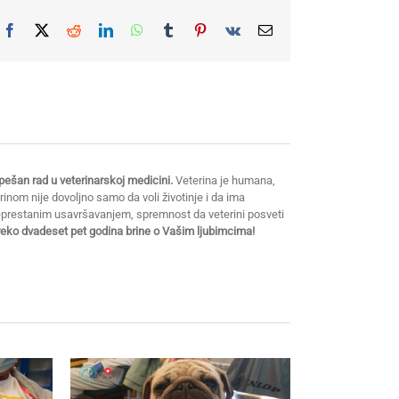
Facebook
X
Reddit
LinkedIn
WhatsApp
Tumblr
Pinterest
Vk
Email
ešan rad u veterinarskoj medicini.
Veterina je humana,
erinom nije dovoljno samo da voli životinje i da ima
neprestanim usavršavanjem, spremnost da veterini posveti
preko dvadeset pet godina brine o Vašim ljubimcima!