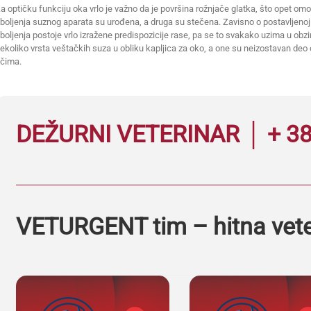
a optičku funkciju oka vrlo je važno da je površina rožnjače glatka, što opet om
boljenja suznog aparata su urođena, a druga su stečena. Zavisno o postavljenoj 
boljenja postoje vrlo izražene predispozicije rase, pa se to svakako uzima u obzi
ekoliko vrsta veštačkih suza u obliku kapljica za oko, a one su neizostavan de
čima.
DEŽURNI VETERINAR │ + 38
VETURGENT tim – hitna vet