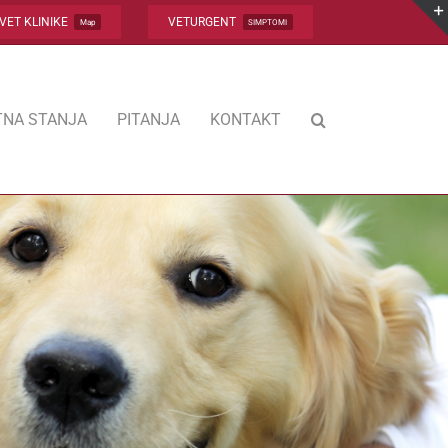
VET KLINIKE
VETURGENT
Map
SIMPTOMI
NA STANJA
PITANJA
KONTAKT