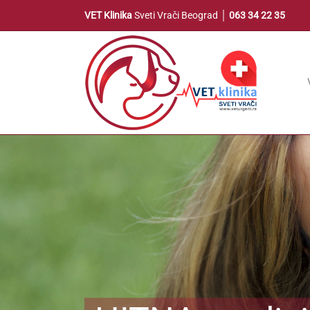
Skip
VET Klinika
Sveti Vrači Beograd │
063 34 22 35
to
content