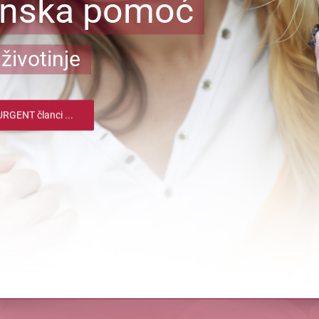
inska pomoć
životinje
RGENT članci ...