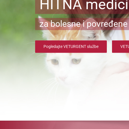
HITNA medic
za bolesne i povređene 
Pogledajte VETURGENT službe
VETU