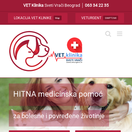
Skip
VET Klinika
Sveti Vrači Beograd │
063 34 22 35
to
content
LOKACIJA VET KLINIKE
VETURGENT
Map
SIMPTOMI
HITNA medicinska pomoć
za bolesne i povređene životinje