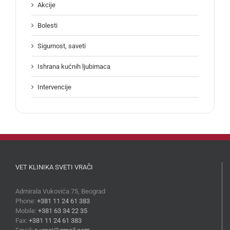
Akcije
Bolesti
Sigurnost, saveti
Ishrana kućnih ljubimaca
Intervencije
VET KLINIKA SVETI VRAČI
Admirala Vukovića 75, Beograd
Phone:
+381 11 24 61 383
Mobile:
+381 63 34 22 35
Fax:
+381 11 24 61 383