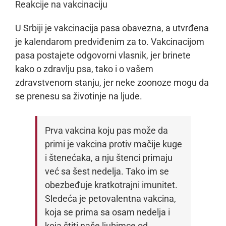
Reakcije na vakcinaciju
U Srbiji je vakcinacija pasa obavezna, a utvrđena
je kalendarom predviđenim za to. Vakcinacijom
pasa postajete odgovorni vlasnik, jer brinete
kako o zdravlju psa, tako i o vašem
zdravstvenom stanju, jer neke zoonoze mogu da
se prenesu sa životinje na ljude.
Prva vakcina koju pas može da
primi je vakcina protiv mačije kuge
i štenećaka, a nju štenci primaju
već sa šest nedelja. Tako im se
obezbeđuje kratkotrajni imunitet.
Sledeća je petovalentna vakcina,
koja se prima sa osam nedelja i
koja štiti naše ljubimce od