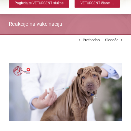
Pogledajte VETURGENT službe
VETURGENT članci ...
Reakcije na vakcinaciju
Prethodno
Sledeće
View
Larger
Image