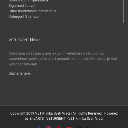
Bolesti kućnih ljubimaca
Sigurnost i saveti
Hitne medicinske intervencije
Veturgent Sitemap
VETURGENT klinika
Osnovana od strane grupe iskusnih veterinara u cilju pomoći
vlasnicima kućnih ljubimaca i pomoći lokalnoj zajednici kada je Vaš
veterinar zatvoren.
Saznajte više
…
Copyright 2019 VET Klinika Sveti Vrači | All Rights Reserved | Powered
by
EhoARTS
|
VETURGENT - VET Klinika Sveti Vrači