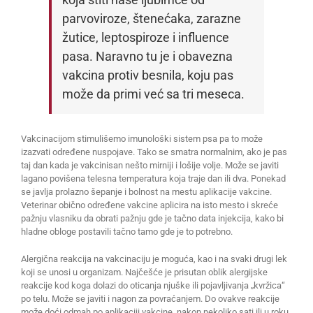
parvoviroze, štenećaka, zarazne
žutice, leptospiroze i influence
pasa. Naravno tu je i obavezna
vakcina protiv besnila, koju pas
može da primi već sa tri meseca.
Vakcinacijom stimulišemo imunološki sistem psa pa to može
izazvati određene nuspojave. Tako se smatra normalnim, ako je pas
taj dan kada je vakcinisan nešto mirniji i lošije volje. Može se javiti
lagano povišena telesna temperatura koja traje dan ili dva. Ponekad
se javlja prolazno šepanje i bolnost na mestu aplikacije vakcine.
Veterinar obično određene vakcine aplicira na isto mesto i skreće
pažnju vlasniku da obrati pažnju gde je tačno data injekcija, kako bi
hladne obloge postavili tačno tamo gde je to potrebno.
Alergična reakcija na vakcinaciju je moguća, kao i na svaki drugi lek
koji se unosi u organizam. Najčešće je prisutan oblik alergijske
reakcije kod koga dolazi do oticanja njuške ili pojavljivanja „kvržica“
po telu. Može se javiti i nagon za povraćanjem. Do ovakve reakcije
može doći odmah po aplikaciji vakcine, nakon nekoliko sati ili u roku