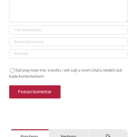
Sačuvaj moje ime, e-poštu i veb sajt u ovom čitaču sledeći put
kada komentarišem.
Komentari
Popularno
Nedavno