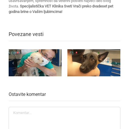
usavršavanjem, spremnost da veterini posveti najveći deo svog
života.
Specijalistička VET Klinika Sveti Vrači preko dvadeset pet
godina brine o Vašim ljubimcima!
Povezane vesti
Ostavite komentar
Komentar