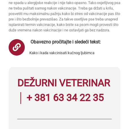
ne spada u alergijske reakcije i nije tako opasno. Tako osjetljivog psa
ne treba puštati samog nakon vakcinacije. Treba ga držati u krilu,
posvetiti mu maksimalnu pažnju kako bi stres od vakcinacije pas što
pre i što bezbolnije prevazišao. Za takve osetljive pse treba unapred
isplanirati termin vakcinacije, kako biste sa psom mogli provesti što
duže vremena nakon vakcinacije i ne ostavljati ga bez nadzora.
Obavezno pročitajte i sledeći tekst:
Kako i kada vakcinisati kućnog ljubimca
DEŽURNI VETERINAR
│ + 381 63 34 22 35