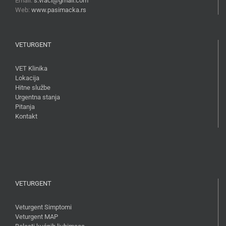
Email:
s.vraci@gmail.com
Web:
www.pasimacka.rs
VETURGENT
VET Klinika
Lokacija
Hitne službe
Urgentna stanja
Pitanja
Kontakt
VETURGENT
Veturgent Simptomi
Veturgent MAP