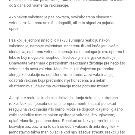
od 2 dana od momenta vakcinacije.
Ako nakon vakcinacije pas povraća, svakako treba obavestiti
veterinara. Ne mora se ništa dogoditi, ali je to signal za pojačani
oprez.
Psa koji je jednom imao bilo kakvu sumnjivu reakciju nakon
vakcinacije, nemojte vakcinisati na terenu ili kod kuće jer u većini
slučajeva, na terenu veterinari nemaju na raspolaganju svu opremu i
lekove koji mogu biti neophodni kod ozbiljne alergijske reakcije.
Obavestite veterinara o prethodnim reakcijama životinje pre nego što
veterinar da novu vakcinu. Moguće je u slučajevima prethodne
alergijske reakcije na određenu vrstu sredstva za vakcinaciju,
odabrati vakcinu koja prethodno nije korišćena, a u nekim
ekstremnim slučajevima vakcinacija može potpuno izostati.
Alergijske reakcije kod kojih dolazi do stanja šoka su ekstremno
retke. Neki psi (posebno malih, temperamentnih rasa) ponekad
reaguju na vakcinaciju vrlo burno. Može se dogoditi da jako i glasno
cvile i nekoliko minuta nakon aplikacije vakcine, što uglavnom,
uplaši vlasnike, posebno decu. Ponekad su takvi psi većinu dana
bezvoljni bez obzira na to da li su dobili vakcinu ili neki drugi lek –
jednostavno takva manipulacija kod njih izazove stresnu reakciju što