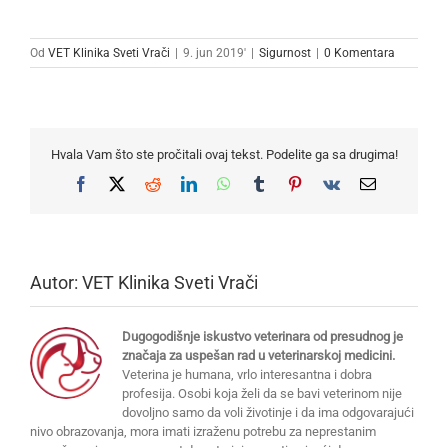
Od
VET Klinika Sveti Vrači
|
9. jun 2019'
|
Sigurnost
|
0 Komentara
Hvala Vam što ste pročitali ovaj tekst. Podelite ga sa drugima!
Facebook
X
Reddit
LinkedIn
WhatsApp
Tumblr
Pinterest
Vk
Email
Autor:
VET Klinika Sveti Vrači
Dugogodišnje iskustvo veterinara od presudnog je
značaja za uspešan rad u veterinarskoj medicini.
Veterina je humana, vrlo interesantna i dobra
profesija. Osobi koja želi da se bavi veterinom nije
dovoljno samo da voli životinje i da ima odgovarajući
nivo obrazovanja, mora imati izraženu potrebu za neprestanim