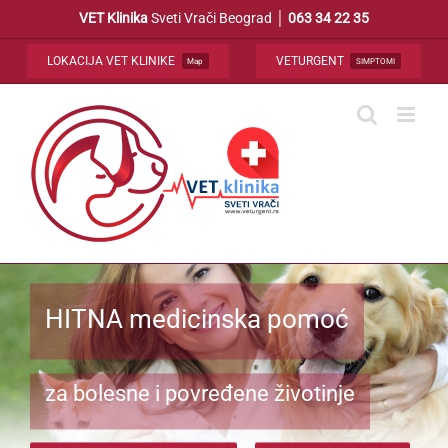
Skip
VET Klinika
Sveti Vrači Beograd │
063 34 22 35
to
content
LOKACIJA VET KLINIKE
VETURGENT
Map
SIMPTOMI
HITNA medicinska pomoć
za bolesne i povređene životinje