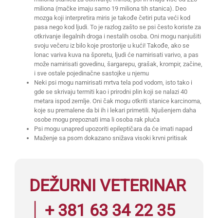
miliona (mačke imaju samo 19 miliona tih stanica). Deo
mozga koji interpretira miris je takođe četiri puta veći kod
pasa nego kod ljudi. To je razlog zašto se psi često koriste za
otkrivanje ilegalnih droga i nestalih osoba. Oni mogu nanjušiti
svoju večeru iz bilo koje prostorije u kući! Takođe, ako se
lonac variva kuva na šporetu, ljudi će namirisati varivo, a pas
može namirisati govedinu, šargarepu, grašak, krompir, začine,
i sve ostale pojedinačne sastojke u njemu
Neki psi mogu namirisati mrtva tela pod vodom, isto tako i
gde se skrivaju termiti kao i prirodni plin koji se nalazi 40
metara ispod zemlje. Oni čak mogu otkriti stanice karcinoma,
koje su premalene da bi ih i lekari primetili. Njušenjem daha
osobe mogu prepoznati ima li osoba rak pluća
Psi mogu unapred upozoriti epileptičara da će imati napad
Maženje sa psom dokazano snižava visoki krvni pritisak
DEŽURNI VETERINAR
│ + 381 63 34 22 35