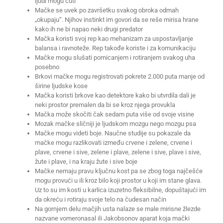
ljudi mogu čuti
Mačke se uvek po završetku svakog obroka odmah
„okupaju“. Njihov instinkt im govori da se reše mirisa hrane
kako ih ne bi napao neki drugi predator
Mačka koristi svoj rep kao mehanizam za uspostavljanje
balansa i ravnoteže. Rep takođe koriste i za komunikaciju
Mačke mogu slušati pomicanjem i rotiranjem svakog uha
posebno
Brkovi mačke mogu registrovati pokrete 2.000 puta manje od
širine ljudske kose
Mačka koristi brkove kao detektore kako bi utvrdila dali je
neki prostor premalen da bi se kroz njega provukla
Mačka može skočiti čak sedam puta više od svoje visine
Mozak mačke sličniji je ljudskom mozgu nego mozgu psa
Mačke mogu videti boje. Naučne studije su pokazale da
mačke mogu razlikovati između crvene i zelene, crvene i
plave, crvene i sive, zelene i plave, zelene i sive, plave i sive,
žute i plave, i na kraju žute i sive boje
Mačke nemaju pravu ključnu kost pa se zbog toga najčešće
mogu provući u ili kroz bilo koji prostor u koji im stane glava.
Uz to su im kosti u karlica izuzetno fleksibilne, dopuštajući im
da okreću i rotiraju svoje telo na čudesan način
Na gornjem delu mačjih usta nalaze se male mirisne žlezde
nazvane vomeronasal ili Jakobsonov aparat koja mački