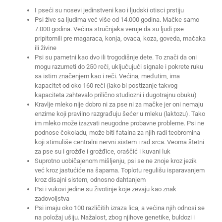
I pseći su nosevi jedinstveni kao i ljudski otisci prstiju
Psi žive sa ljudima već više od 14.000 godina. Mačke samo
7.000 godina. Većina stručnjaka veruje da su ljudi pse
pripitomili pre magaraca, konja, ovaca, koza, goveda, mačaka
ili živine
Psi su pametni kao dvo ili trogodišnje dete. To znači da oni
mogu razumeti do 250 reči, uključujući signale i pokrete ruku
sa istim značenjem kao i reči. Većina, međutim, ima
kapacitet od oko 160 reči (iako bi postizanje takvog
kapaciteta zahtevalo prilično studiozni i dugotrajnu obuku)
Kravlje mleko nije dobro ni za pse ni za mačke jer oni nemaju
enzime koji pravilno razgrađuju šećer u mleku (laktozu). Tako
im mleko može izazvati neugodne probavne probleme. Psi ne
podnose čokoladu, može biti fatalna za njih radi teobromina
koji stimuliše centralni nervni sistem i rad srca. Veoma štetni
za pse su i grožđe i grožđice, oraščić i kuvani luk
Suprotno uobičajenom mišljenju, psi se ne znoje kroz jezik
već kroz jastućiće na šapama. Toplotu regulišu isparavanjem
kroz disajni sistem, odnosno dahtanjem
Psi i vukovi jedine su životinje koje zevaju kao znak
zadovoljstva
Psi imaju oko 100 različitih izraza lica, a većina njih odnosi se
na položaj ušiju. Nažalost, zbog njihove genetike, buldozi i