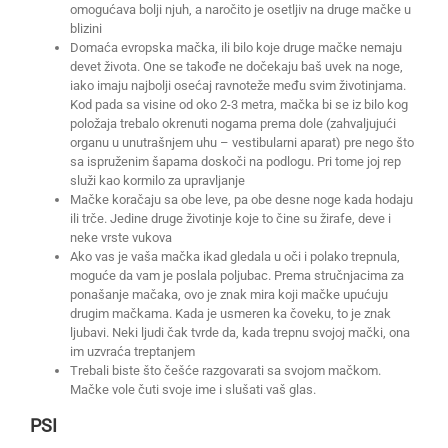
omogućava bolji njuh, a naročito je osetljiv na druge mačke u
blizini
Domaća evropska mačka, ili bilo koje druge mačke nemaju
devet života. One se takođe ne dočekaju baš uvek na noge,
iako imaju najbolji osećaj ravnoteže među svim životinjama.
Kod pada sa visine od oko 2-3 metra, mačka bi se iz bilo kog
položaja trebalo okrenuti nogama prema dole (zahvaljujući
organu u unutrašnjem uhu – vestibularni aparat) pre nego što
sa ispruženim šapama doskoči na podlogu. Pri tome joj rep
služi kao kormilo za upravljanje
Mačke koračaju sa obe leve, pa obe desne noge kada hodaju
ili trče. Jedine druge životinje koje to čine su žirafe, deve i
neke vrste vukova
Ako vas je vaša mačka ikad gledala u oči i polako trepnula,
moguće da vam je poslala poljubac. Prema stručnjacima za
ponašanje mačaka, ovo je znak mira koji mačke upućuju
drugim mačkama. Kada je usmeren ka čoveku, to je znak
ljubavi. Neki ljudi čak tvrde da, kada trepnu svojoj mački, ona
im uzvraća treptanjem
Trebali biste što češće razgovarati sa svojom mačkom.
Mačke vole čuti svoje ime i slušati vaš glas.
PSI