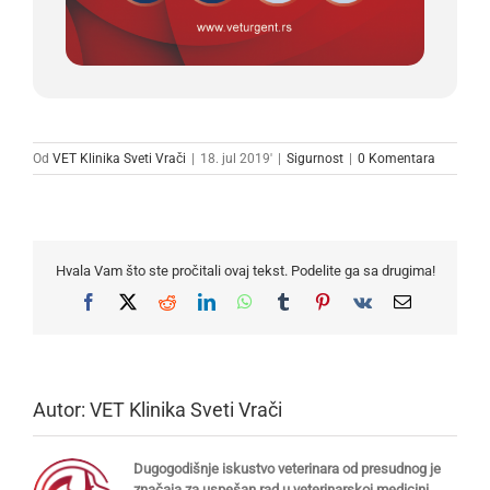
Od
VET Klinika Sveti Vrači
|
18. jul 2019'
|
Sigurnost
|
0 Komentara
Hvala Vam što ste pročitali ovaj tekst. Podelite ga sa drugima!
Facebook
X
Reddit
LinkedIn
WhatsApp
Tumblr
Pinterest
Vk
Email
Autor:
VET Klinika Sveti Vrači
Dugogodišnje iskustvo veterinara od presudnog je
značaja za uspešan rad u veterinarskoj medicini.