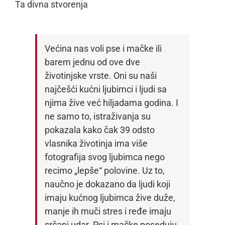
Ta divna stvorenja
Većina nas voli pse i mačke ili
barem jednu od ove dve
životinjske vrste. Oni su naši
najčešći kućni ljubimci i ljudi sa
njima žive već hiljadama godina. I
ne samo to, istraživanja su
pokazala kako čak 39 odsto
vlasnika životinja ima više
fotografija svog ljubimca nego
recimo „lepše“ polovine. Uz to,
naučno je dokazano da ljudi koji
imaju kućnog ljubimca žive duže,
manje ih muči stres i ređe imaju
srčani udar. Psi i mačke poseduju