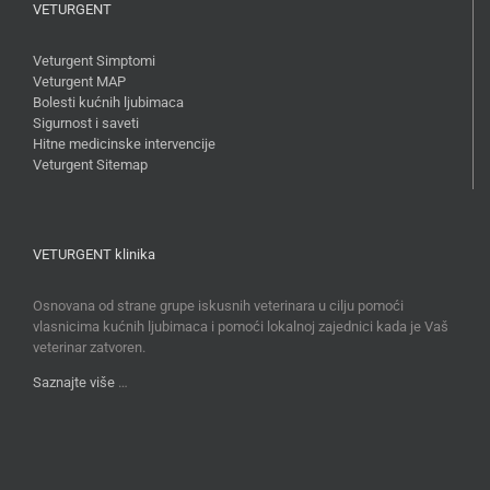
VETURGENT
Veturgent Simptomi
Veturgent MAP
Bolesti kućnih ljubimaca
Sigurnost i saveti
Hitne medicinske intervencije
Veturgent Sitemap
VETURGENT klinika
Osnovana od strane grupe iskusnih veterinara u cilju pomoći
vlasnicima kućnih ljubimaca i pomoći lokalnoj zajednici kada je Vaš
veterinar zatvoren.
Saznajte više
…