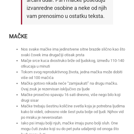
izvanredne osobine a neke od njih
vam prenosimo u ostatku teksta.
MAČKE
Nos svake mačke ima jedinstvene sitne brazde slično kao što
svaki čovek ima drugačiji otisak prsta
Mačje srce kuca dvostruko brže od ljudskog, između 110-140
otkucaja u minuti
Tokom svog reproduktivnog života, jedna mačka može dobiti
više od 100 mačića
Mačka gotovo nikada neće “zamjaukati” na drugu mačku.
Ovaj zvuk je rezervisan isključivo za ljude
Mačke prosečno spavaju 16 sati dnevno, više nego bilo koji
drugi sisar
Mačke trebaju šestinu količine svetla koja je potrebna ljudima
kako bi videli, odnosno vide šest puta bolje od ljudi. Njihov vid
po mraku je neverovatan
Iako psi imaju bolji njuh, mačke imaju puno bolji sluh. One
mogu čuti zvuke koji su do pet puta udaljeniji od onoga što