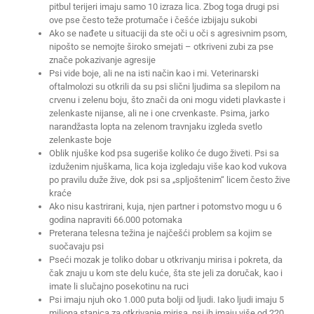
pitbul terijeri imaju samo 10 izraza lica. Zbog toga drugi psi
ove pse često teže protumače i češće izbijaju sukobi
Ako se nađete u situaciji da ste oči u oči s agresivnim psom,
nipošto se nemojte široko smejati – otkriveni zubi za pse
znače pokazivanje agresije
Psi vide boje, ali ne na isti način kao i mi. Veterinarski
oftalmolozi su otkrili da su psi slični ljudima sa slepilom na
crvenu i zelenu boju, što znači da oni mogu videti plavkaste i
zelenkaste nijanse, ali ne i one crvenkaste. Psima, jarko
narandžasta lopta na zelenom travnjaku izgleda svetlo
zelenkaste boje
Oblik njuške kod psa sugeriše koliko će dugo živeti. Psi sa
izduženim njuškama, lica koja izgledaju više kao kod vukova
po pravilu duže žive, dok psi sa „spljoštenim“ licem često žive
kraće
Ako nisu kastrirani, kuja, njen partner i potomstvo mogu u 6
godina napraviti 66.000 potomaka
Preterana telesna težina je najčešći problem sa kojim se
suočavaju psi
Pseći mozak je toliko dobar u otkrivanju mirisa i pokreta, da
čak znaju u kom ste delu kuće, šta ste jeli za doručak, kao i
imate li slučajno posekotinu na ruci
Psi imaju njuh oko 1.000 puta bolji od ljudi. Iako ljudi imaju 5
miliona stanica za otkrivanje mirisa, psi ih imaju više od 220