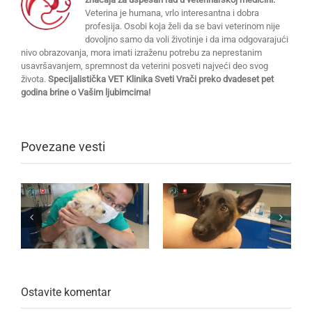
Veterina je humana, vrlo interesantna i dobra
profesija. Osobi koja želi da se bavi veterinom nije
dovoljno samo da voli životinje i da ima odgovarajući
nivo obrazovanja, mora imati izraženu potrebu za neprestanim
usavršavanjem, spremnost da veterini posveti najveći deo svog
života.
Specijalistička VET Klinika Sveti Vrači preko dvadeset pet
godina brine o Vašim ljubimcima!
Povezane vesti
Ostavite komentar