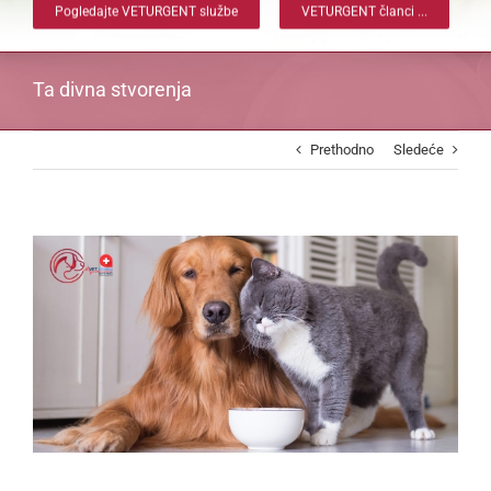
Pogledajte VETURGENT službe
VETURGENT članci ...
Ta divna stvorenja
Prethodno
Sledeće
View
Larger
Image