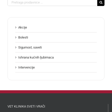
Search
for:
Akcije
Bolesti
Sigurnost, saveti
Ishrana kućnih ljubimaca
Intervencije
VET KLINIKA SVETI VRAČI