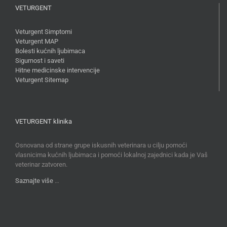
VETURGENT
Veturgent Simptomi
Veturgent MAP
Bolesti kućnih ljubimaca
Sigurnost i saveti
Hitne medicinske intervencije
Veturgent Sitemap
VETURGENT klinika
Osnovana od strane grupe iskusnih veterinara u cilju pomoći
vlasnicima kućnih ljubimaca i pomoći lokalnoj zajednici kada je Vaš
veterinar zatvoren.
Saznajte više
…