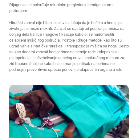
Dijagnoza se potvrđuje rektalnim pregledom i rendgenskom
pretragom.
Hirurški zahvat nije hitan, izuzev u slučaju da je bešika u herniji pa
životinja ne može mokriti. Zahvat se sastoji od podizanja mišića sa
donjeg dela karlice i njegove fiksacije kako bi se nadomestili
oslabljeni mišići tog područja. Postoje i druge metode, kao što su
ugrađivanje sintetičke mrežice ili transpozicija mišića sa noge. Često
se kao dodatni zahvati kod perinealne hernije rade kolopeksija i
cistopeksija tj. učvršćivanje debelog creva i mokraćnog mehura za
zid trbušne šupljine kako bi se smanjio pritisak na perinealno
područje i preventivno sprečio ponovni prolapsus tih organa u isto.