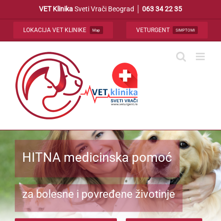
Skip
VET Klinika
Sveti Vrači Beograd │
063 34 22 35
to
content
LOKACIJA VET KLINIKE
VETURGENT
Map
SIMPTOMI
HITNA medicinska pomoć
za bolesne i povređene životinje