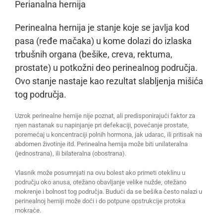
Perianalna hernija
Perinealna hernija je stanje koje se javlja kod
pasa (ređe mačaka) u kome dolazi do izlaska
trbušnih organa (bešike, creva, rektuma,
prostate) u potkožni deo perinealnog područja.
Ovo stanje nastaje kao rezultat slabljenja mišića
tog područja.
Uzrok perinealne hernije nije poznat, ali predisponirajući faktor za
njen nastanak su napinjanje pri defekaciji, povećanje prostate,
poremećaj u koncentraciji polnih hormona, jak udarac, ili pritisak na
abdomen životinje itd. Perinealna hernija može biti unilateralna
(jednostrana), ili bilateralna (obostrana).
Vlasnik može posumnjati na ovu bolest ako primeti oteklinu u
području oko anusa, otežano obavljanje velike nužde, otežano
mokrenje i bolnost tog područja. Budući da se bešika često nalazi u
perinealnoj herniji može doći i do potpune opstrukcije protoka
mokraće.