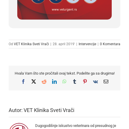
Od
VET Klinika Sveti Vrači
|
28. april 2019'
|
Intervencije
|
0 Komentara
Hvala Vam što ste pročitali ovaj tekst. Podelite ga sa drugima!
Facebook
X
Reddit
LinkedIn
WhatsApp
Tumblr
Pinterest
Vk
Email
Autor:
VET Klinika Sveti Vrači
Dugogodišnje iskustvo veterinara od presudnog je