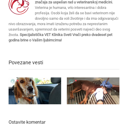
značaja za uspešan rad u veterinarskoj medicini.
Veterina je humana, vrlo interesantna i dobra
profesija. Osobi koja želi da se bavi veterinom nije
dovoljno samo da voli životinje i da ima odgovarajući
nivo obrazovanja, mora imati izraženu potrebu za neprestanim
usavršavanjem, spremnost da veterini posveti najveći deo svog
života.
Specijalistička VET Klinika Sveti Vrači preko dvadeset pet
godina brine o Vašim ljubimcima!
Povezane vesti
Ostavite komentar