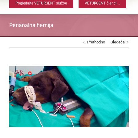
Pogledajte VETURGENT službe
VETURGENT članci ...
Perianalna hernija
Prethodno
Sledeće
View
Larger
Image