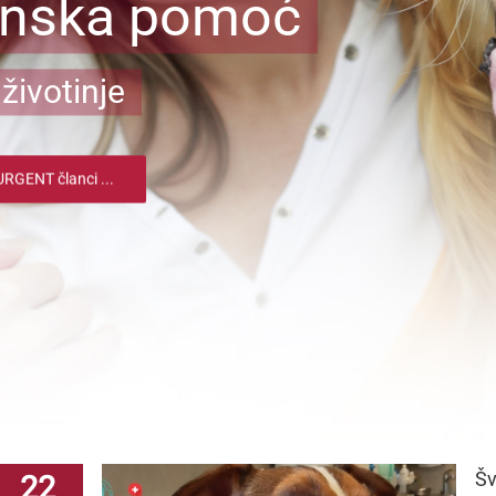
inska pomoć
životinje
RGENT članci ...
Šv
22