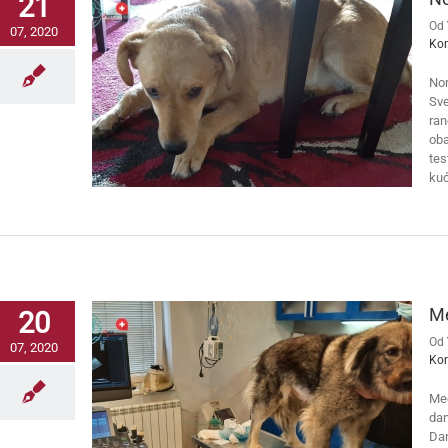
21
Od
07, 2020
Ko
Nor
Sve
ran
oba
tes
ku
Me
20
Od
07, 2020
Ko
Med
dan
Dan