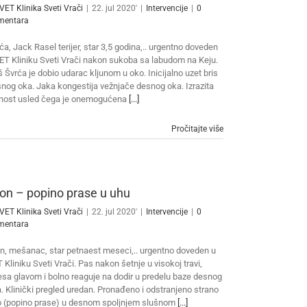
VET Klinika Sveti Vrači
|
22. jul 2020'
|
Intervencije
|
0
mentara
ća, Jack Rasel terijer, star 3,5 godina,.. urgentno doveden
ET Kliniku Sveti Vrači nakon sukoba sa labudom na Keju.
 Švrća je dobio udarac kljunom u oko. Inicijalno uzet bris
nog oka. Jaka kongestija vežnjače desnog oka. Izrazita
nost usled čega je onemogućena
[...]
Pročitajte više
on – popino prase u uhu
VET Klinika Sveti Vrači
|
22. jul 2020'
|
Intervencije
|
0
mentara
n, mešanac, star petnaest meseci,.. urgentno doveden u
 Kliniku Sveti Vrači. Pas nakon šetnje u visokoj travi,
esa glavom i bolno reaguje na dodir u predelu baze desnog
. Klinički pregled uredan. Pronađeno i odstranjeno strano
o (popino prase) u desnom spoljnjem slušnom
[...]