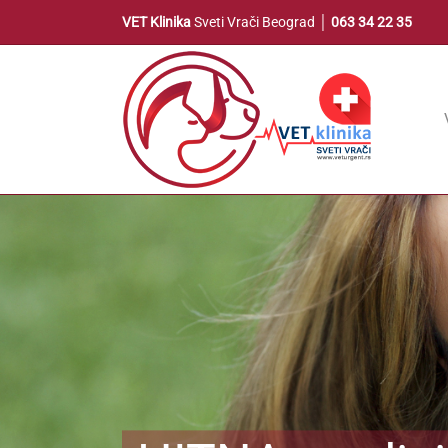
Skip
VET Klinika
Sveti Vrači Beograd │
063 34 22 35
to
content