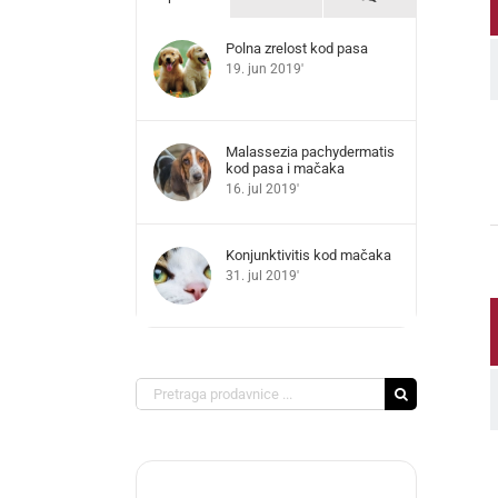
Polna zrelost kod pasa
19. jun 2019'
Malassezia pachydermatis
kod pasa i mačaka
16. jul 2019'
Konjunktivitis kod mačaka
31. jul 2019'
Search
for: