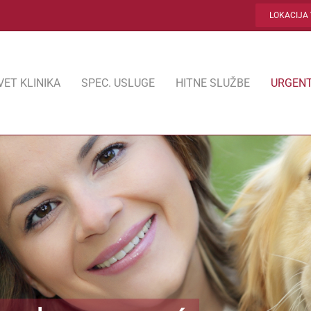
LOKACIJA 
VET KLINIKA
SPEC. USLUGE
HITNE SLUŽBE
URGENT