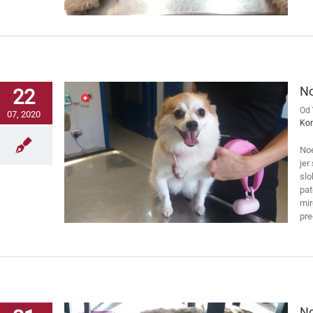
No
22
Od
07, 2020
Ko
Noe
jer
slo
pat
mir
pre
No