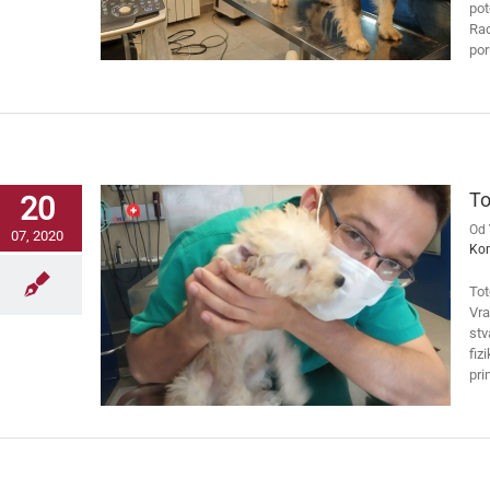
pot
Ra
por
To
20
Od
07, 2020
Ko
Tot
Vra
stv
fiz
pri