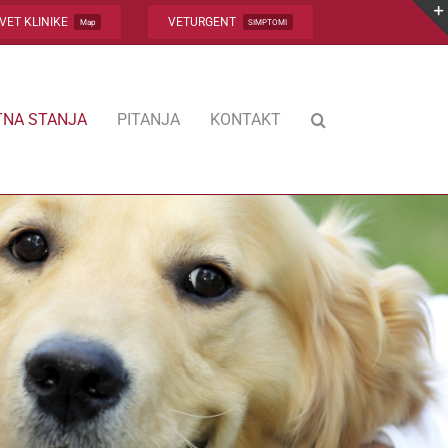
VET KLINIKE
VETURGENT
Map
SIMPTOMI
NA STANJA
PITANJA
KONTAKT