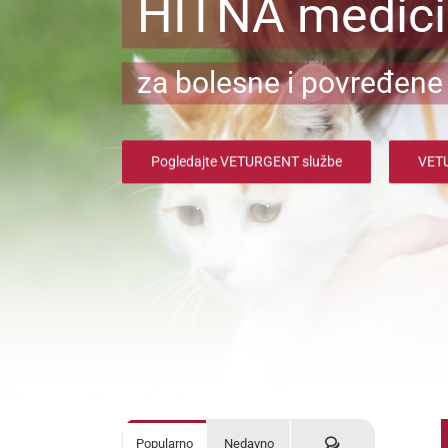
HITNA medic
za bolesne i povređene 
Pogledajte VETURGENT službe
VETU
Komentari
Popularno
Nedavno