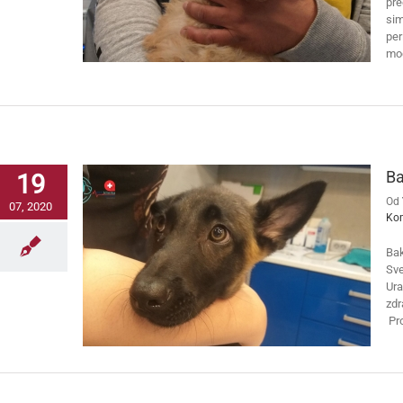
pre
sim
per
mog
Ba
19
Od
07, 2020
Ko
Bak
Sve
Ura
zdr
Pro