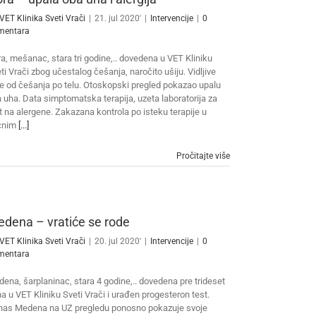
VET Klinika Sveti Vrači
|
21. jul 2020'
|
Intervencije
|
0
mentara
a, mešanac, stara tri godine,.. dovedena u VET Kliniku
ti Vrači zbog učestalog češanja, naročito ušiju. Vidljive
e od češanja po telu. Otoskopski pregled pokazao upalu
 uha. Data simptomatska terapija, uzeta laboratorija za
t na alergene. Zakazana kontrola po isteku terapije u
ćnim
[...]
Pročitajte više
dena – vratiće se rode
VET Klinika Sveti Vrači
|
20. jul 2020'
|
Intervencije
|
0
mentara
ena, šarplaninac, stara 4 godine,.. dovedena pre trideset
a u VET Kliniku Sveti Vrači i urađen progesteron test.
as Medena na UZ pregledu ponosno pokazuje svoje