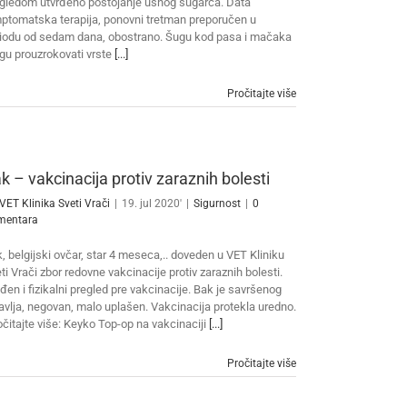
gledom utvrđeno postojanje ušnog šugarca. Data
ptomatska terapija, ponovni tretman preporučen u
iodu od sedam dana, obostrano. Šugu kod pasa i mačaka
u prouzrokovati vrste
[...]
Pročitajte više
k – vakcinacija protiv zaraznih bolesti
VET Klinika Sveti Vrači
|
19. jul 2020'
|
Sigurnost
|
0
mentara
, belgijski ovčar, star 4 meseca,.. doveden u VET Kliniku
ti Vrači zbor redovne vakcinacije protiv zaraznih bolesti.
đen i fizikalni pregled pre vakcinacije. Bak je savršenog
avlja, negovan, malo uplašen. Vakcinacija protekla uredno.
čitajte više: Keyko Top-op na vakcinaciji
[...]
Pročitajte više