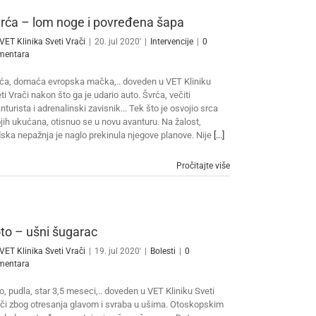
rća – lom noge i povređena šapa
VET Klinika Sveti Vrači
|
20. jul 2020'
|
Intervencije
|
0
mentara
ća, domaća evropska mačka,.. doveden u VET Kliniku
ti Vrači nakon što ga je udario auto. Švrća, večiti
nturista i adrenalinski zavisnik... Tek što je osvojio srca
jih ukućana, otisnuo se u novu avanturu. Na žalost,
dska nepažnja je naglo prekinula njegove planove. Nije
[...]
Pročitajte više
to – ušni šugarac
VET Klinika Sveti Vrači
|
19. jul 2020'
|
Bolesti
|
0
mentara
o, pudla, star 3,5 meseci,.. doveden u VET Kliniku Sveti
či zbog otresanja glavom i svraba u ušima. Otoskopskim