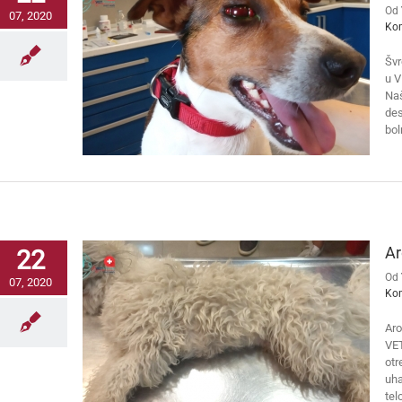
Od
07, 2020
Ko
Švr
u V
Naš
des
bol
Ar
22
Od
07, 2020
Ko
Aro
VET
otr
uha
tel