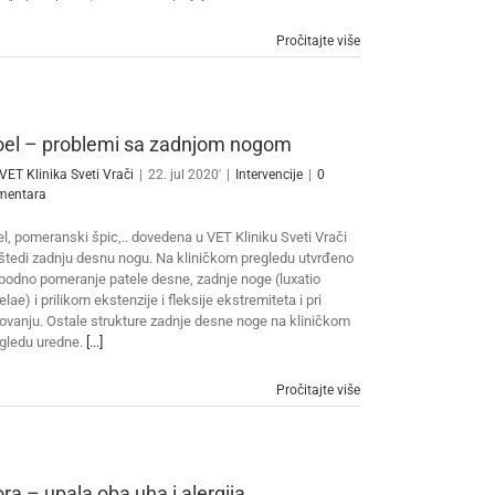
Pročitajte više
el – problemi sa zadnjom nogom
VET Klinika Sveti Vrači
|
22. jul 2020'
|
Intervencije
|
0
mentara
l, pomeranski špic,.. dovedena u VET Kliniku Sveti Vrači
 štedi zadnju desnu nogu. Na kliničkom pregledu utvrđeno
bodno pomeranje patele desne, zadnje noge (luxatio
elae) i prilikom ekstenzije i fleksije ekstremiteta i pri
ovanju. Ostale strukture zadnje desne noge na kliničkom
gledu uredne.
[...]
Pročitajte više
ra – upala oba uha i alergija