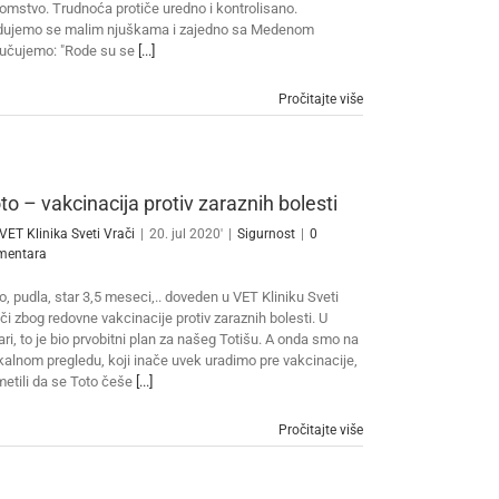
omstvo. Trudnoća protiče uredno i kontrolisano.
dujemo se malim njuškama i zajedno sa Medenom
učujemo: "Rode su se
[...]
Pročitajte više
to – vakcinacija protiv zaraznih bolesti
VET Klinika Sveti Vrači
|
20. jul 2020'
|
Sigurnost
|
0
mentara
o, pudla, star 3,5 meseci,.. doveden u VET Kliniku Sveti
či zbog redovne vakcinacije protiv zaraznih bolesti. U
ari, to je bio prvobitni plan za našeg Totišu. A onda smo na
ikalnom pregledu, koji inače uvek uradimo pre vakcinacije,
metili da se Toto češe
[...]
Pročitajte više