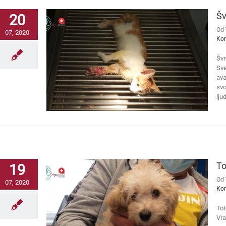
Šv
20
Od
07, 2020
Ko
Švr
Sve
ava
svo
lju
To
19
Od
07, 2020
Ko
Tot
Vra